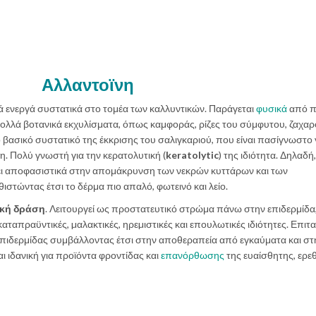
Αλλαντοϊνη
τά ενεργά συστατικά στο τομέα των καλλυντικών. Παράγεται
φυσικά
από π
πολλά βοτανικά εκχυλίσματα, όπως καμφοράς, ρίζες του σύμφυτου, ζαχαρ
ο βασικό συστατικό της έκκρισης του σαλιγκαριού, που είναι πασίγνωστο 
η. Πολύ γνωστή για την κερατολυτική (
keratolytic
) της ιδιότητα. Δηλαδή,
λει αποφασιστικά στην απομάκρυνση των νεκρών κυττάρων και των
ιστώντας έτσι το δέρμα πιο απαλό, φωτεινό και λείο.
ική δράση
. Λειτουργεί ως προστατευτικό στρώμα πάνω στην επιδερμίδα
 καταπραϋντικές, µαλακτικές, ηρεµιστικές και επουλωτικές ιδιότητες. Επιτα
πιδερμίδας συμβάλλοντας έτσι στην αποθεραπεία από εγκαύματα και στ
 ιδανική για προϊόντα φροντίδας και
επανόρθωσης
της ευαίσθητης, ερε