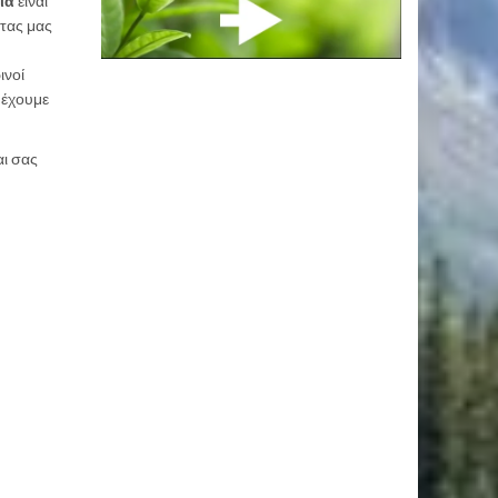
ία
είναι
ντας μας
ινοί
 έχουμε
αι σας