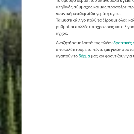
Το όμορφο δέρμα που ακτινοβολεί
υγεία
κ
αληθινός σύμμαχος και μας προσφέρει προ
νεανική επιδερμίδα
γεμάτη υγεία.
Τα
μυστικά
λίγο πολύ τα ξέρουμε όλοι: κα
ρυθμοί, οι πολλές υποχρεώσεις και ο λιγο
άγχος.
Αναζητήσαμε λοιπόν τις πλέον
δραστικές 
αποκαλύπτουμε τα πέντε «
μαγικά
» συστα
αγαπούν το
δέρμα
μας και φροντίζουν για 