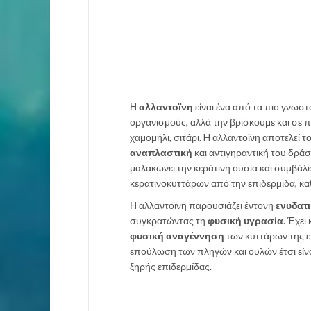
Η
αλλαντοϊνη
είναι ένα από τα πιο γνωσ
οργανισμούς, αλλά την βρίσκουμε και σε 
χαμομήλι, σιτάρι. H αλλαντοϊνη αποτελεί τ
αναπλαστική
και αντιγηραντική του δράσ
μαλακώνει την κεράτινη ουσία και συμβά
κερατινοκυττάρων από την επιδερμίδα, καθ
Η αλλαντοϊνη παρουσιάζει έντονη
ενυδατ
συγκρατώντας τη
φυσική υγρασία
. Έχει
φυσική αναγέννηση
των κυττάρων της ε
επούλωση των πληγών και ουλών έτσι είναι
ξηρής επιδερµίδας.