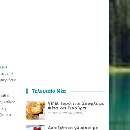
Vera
 τους. Η
 μαγνήσιο,
Τελευταία Νέα
βαθιά
ος, καθώς
Viral Τυρόπιτα Σουφλέ με
Φέτα και Γιαούρτι
ική,
11:02 pm
29 May 2026
ζει στο
Ανοιξιάτικο γλυκάκι με