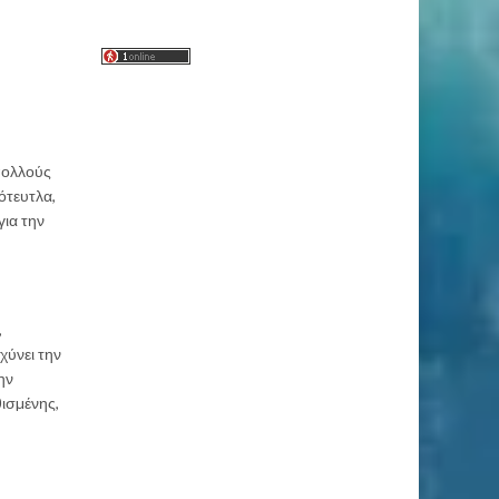
ολλούς
ότευτλα,
για την
,
χύνει την
ην
θισµένης,