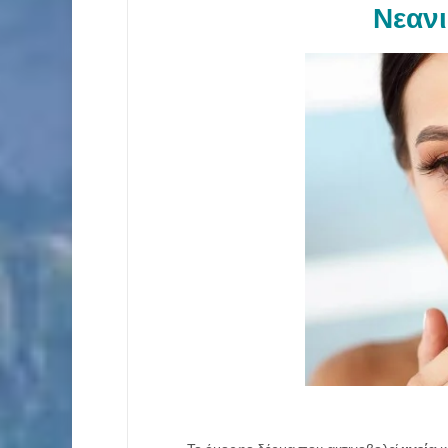
Νεανι