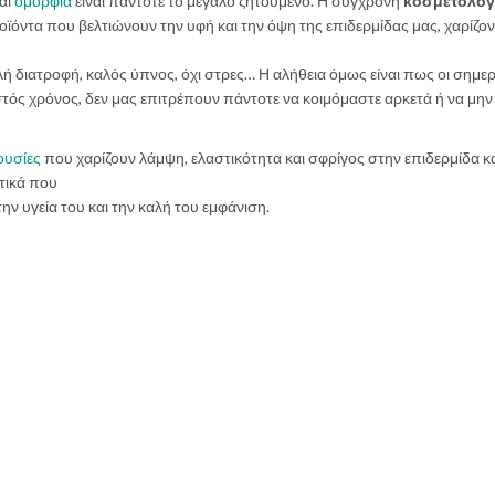
αι
ομορφιά
είναι πάντοτε το μεγάλο ζητούμενο. Η σύγχρονη
κοσμετολογ
ϊόντα που βελτιώνουν την υφή και την όψη της επιδερμίδας μας, χαρίζο
λή διατροφή, καλός ύπνος, όχι στρες… Η αλήθεια όμως είναι πως οι σημερ
στός χρόνος, δεν μας επιτρέπουν πάντοτε να κοιμόμαστε αρκετά ή να μην
ουσίες
που χαρίζουν λάμψη, ελαστικότητα και σφρίγος στην επιδερμίδα κ
τικά που
την υγεία του και την καλή του εμφάνιση.