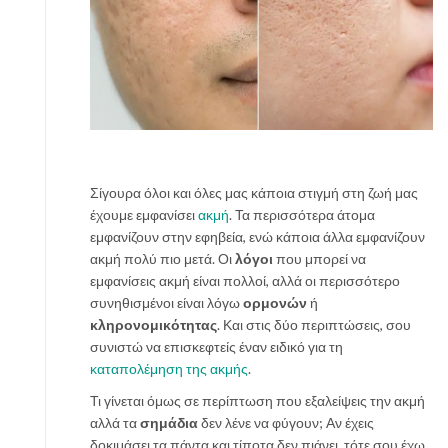
π
ό
σ
χ
ο
ν
τ
α
ι
Σίγουρα όλοι και όλες μας κάποια στιγμή στη ζωή μας
έ
έχουμε εμφανίσει
ακμή
. Τα περισσότερα άτομα
ν
εμφανίζουν στην εφηβεία, ενώ κάποια άλλα εμφανίζουν
α
ακμή πολύ πιο μετά. Οι
λόγοι
που μπορεί να
ν
εμφανίσεις ακμή είναι πολλοί, αλλά οι περισσότερο
ε
συνηθισμένοι είναι λόγω
ορμονών
ή
α
κληρονομικότητας
. Και στις δύο περιπτώσεις, σου
ν
συνιστώ να επισκεφτείς έναν ειδικό για τη
ι
καταπολέμηση της ακμής
.
κ
Τι γίνεται όμως σε περίπτωση που εξαλείψεις την ακμή
ό
αλλά τα
σημάδια
δεν λένε να φύγουν; Αν έχεις
π
δοκιμάσει τα πάντα και τίποτα δεν πιάνει, τότε σου έχω