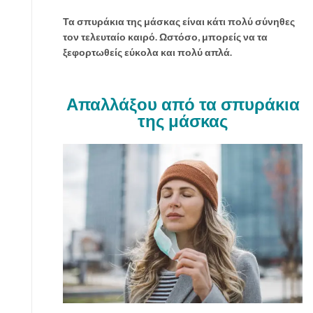
ί
Τα σπυράκια της μάσκας είναι κάτι πολύ σύνηθες
η
τον τελευταίο καιρό. Ωστόσο, μπορείς να τα
σ
ξεφορτωθείς εύκολα και πολύ απλά.
η
ς
γ
Απαλλάξου από τα σπυράκια
ι
της μάσκας
α
ν
α
β
γ
ε
ι
ς
α
ν
α
ν
ε