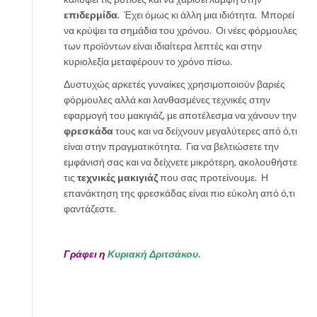
επιδερμίδα
. Έχει όμως κι άλλη μια ιδιότητα. Μπορεί
ι
να κρύψει τα σημάδια του χρόνου. Οι νέες φόρμουλες
κ
των προϊόντων είναι ιδιαίτερα λεπτές και στην
ά
κυριολεξία μεταφέρουν το χρόνο πίσω.
Δυστυχώς αρκετές γυναίκες χρησιμοποιούν βαριές
φόρμουλες αλλά και λανθασμένες τεχνικές στην
εφαρμογή του μακιγιάζ, με αποτέλεσμα να χάνουν την
φρεσκάδα
τους και να δείχνουν μεγαλύτερες από ό,τι
είναι στην πραγματικότητα. Για να βελτιώσετε την
εμφάνισή σας και να δείχνετε μικρότερη, ακολουθήστε
τις
τεχνικές μακιγιάζ
που σας προτείνουμε. Η
επανάκτηση της φρεσκάδας είναι πιο εύκολη από ό,τι
φαντάζεστε.
Γράφει η
Κυριακή Δριτσάκου.