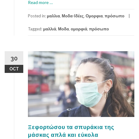
a
Read more
…
b
o
Posted in:
μαλλια
,
Μοδα-Ιδέες
,
Ομορφια
,
πρόσωπο
u
Tagged:
μαλλιά
,
Μοδα
,
ομορφιά
,
πρόσωπο
t
Α
π
λ
ά
30
β
OCT
ή
μ
α
τ
α
π
ε
ρ
ι
Ξεφορτώσου τα σπυράκια της
π
μάσκας απλά και εύκολα
ο