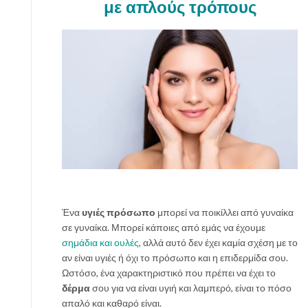
με απλούς τρόπους
ι
α
ν
α
δ
ι
α
λ
έ
ξ
ε
ι
ς
α
Ένα
υγιές πρόσωπο
μπορεί να ποικίλλει από γυναίκα
υ
σε γυναίκα. Μπορεί κάποιες από εμάς να έχουμε
τ
σημάδια και ουλές
, αλλά αυτό δεν έχει καμία σχέση με το
ή
αν είναι υγιές ή όχι το πρόσωπο και η επιδερμίδα σου.
π
Ωστόσο, ένα χαρακτηριστικό που πρέπει να έχει το
ο
δέρμα
σου για να είναι υγιή και λαμπερό, είναι το πόσο
υ
απαλό και καθαρό είναι.