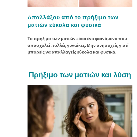
τ
ο
π
Απαλλάξου από το πρήξιμο των
ρ
ματιών εύκολα και φυσικά
ό
σ
Το πρήξιμο των ματιών είναι ένα φαινόμενο που
ω
απασχολεί πολλές γυναίκες. Μην ανησυχείς γιατί
π
μπορείς να απαλλαγείς εύκολα και φυσικά.
ο
μ
ε
Πρήξιμο των ματιών και λύση
λ
ί
γ
α
α
π
λ
ά
κ
α