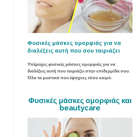
ε
τ
ο
σ
ώ
μ
α
Φυσικές μάσκες ομορφιάς για να
σ
διαλέξεις αυτή που σου ταιριάζει
ο
υ
Υπέροχες φυσικές μάσκες ομορφιάς για να
μ
διαλέξεις αυτή που ταιριάζει στην επιδερμίδα σου.
ε
Όλα τα μυστικά που έψαχνες τόσο καιρό.
φ
θ
ι
Φυσικές μάσκες ομορφιάς και
ν
beautycare
ο
π
ω
ρ
ι