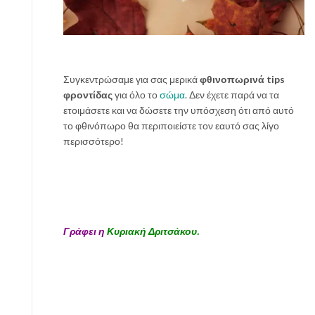
κ
ά
θ
ε
μ
Συγκεντρώσαμε για σας μερικά
φθινοπωρινά tips
έ
φροντίδας
για όλο το
σώμα
. Δεν έχετε παρά να τα
ρ
ετοιμάσετε και να δώσετε την υπόσχεση ότι από αυτό
α
το φθινόπωρο θα περιποιείστε τον εαυτό σας λίγο
περισσότερο!
Γράφει η
Κυριακή Δριτσάκου.