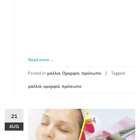
a
Read more
…
b
o
Posted in:
μαλλια
,
Ομορφια
,
πρόσωπο
Tagged:
u
μαλλιά
,
ομορφιά
,
πρόσωπο
t
Α
ν
α
ν
21
έ
AUG
ω
σ