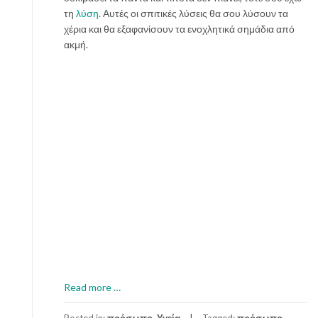
ρ
τη
λύση
. Αυτές οι σπιτικές λύσεις θα σου λύσουν τα
ό
χέρια και θα εξαφανίσουν τα ενοχλητικά σημάδια από
σ
ακμή.
ω
π
ο
a
Read more
…
b
o