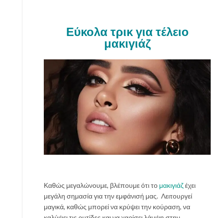
τ
ω
ν
Εύκολα τρικ για τέλειο
μ
μακιγιάζ
α
τ
ι
ώ
ν
ε
ύ
κ
ο
λ
α
κ
α
Καθώς μεγαλώνουμε, βλέπουμε ότι το
μακιγιάζ
έχει
ι
μεγάλη σημασία για την εμφάνισή μας. Λειτουργεί
φ
μαγικά, καθώς μπορεί να κρύψει την κούραση, να
υ
καλύψει τις ρυτίδες και να χαρίσει λάμψη στην
σ