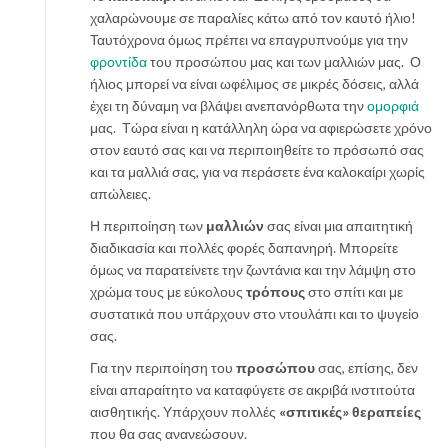
χ
χαλαρώνουμε σε παραλίες κάτω από τον καυτό ήλιο!
ε
Ταυτόχρονα όμως πρέπει να επαγρυπνούμε για την
ι
φροντίδα
του προσώπου μας και των μαλλιών μας. Ο
ς
ήλιος μπορεί να είναι ωφέλιμος σε μικρές δόσεις, αλλά
σ
έχει τη δύναμη να βλάψει ανεπανόρθωτα την
ομορφιά
τ
μας. Τώρα είναι η κατάλληλη ώρα να αφιερώσετε χρόνο
η
στον εαυτό σας και να περιποιηθείτε το πρόσωπό σας
κ
και τα μαλλιά σας, για να περάσετε ένα καλοκαίρι χωρίς
ο
απώλειες.
υ
Η περιποίηση των
μαλλιών
σας είναι μια απαιτητική
ζ
διαδικασία και πολλές φορές δαπανηρή. Μπορείτε
ί
όμως να παρατείνετε την ζωντάνια και την λάμψη στο
ν
χρώμα τους με εύκολους
τρόπους
στο σπίτι και με
α
συστατικά που υπάρχουν στο ντουλάπι και το ψυγείο
σ
σας.
ο
υ
Για την περιποίηση του
προσώπου
σας, επίσης, δεν
είναι απαραίτητο να καταφύγετε σε ακριβά ινστιτούτα
αισθητικής. Υπάρχουν πολλές
«σπιτικές» θεραπείες
που θα σας ανανεώσουν.