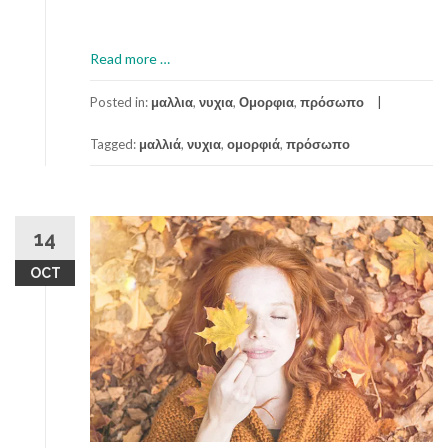
a
Read more
…
b
o
Posted in:
μαλλια
,
νυχια
,
Ομορφια
,
πρόσωπο
u
Tagged:
μαλλιά
,
νυχια
,
ομορφιά
,
πρόσωπο
t
Α
π
λ
ά
14
t
OCT
i
p
s
ο
μ
ο
ρ
φ