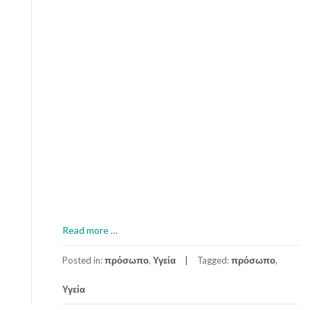
a
Read more
…
b
o
Posted in:
πρόσωπο
,
Υγεία
Tagged:
πρόσωπο
,
u
Υγεία
t
Α