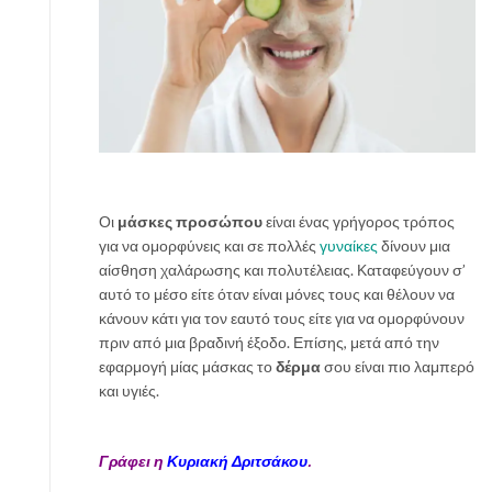
ν
ά
t
i
p
s
φ
ρ
ο
Οι
μάσκες προσώπου
είναι ένας γρήγορος τρόπος
ν
για να ομορφύνεις και σε πολλές
γυναίκες
δίνουν μια
τ
αίσθηση χαλάρωσης και πολυτέλειας. Καταφεύγουν σ’
ί
αυτό το μέσο είτε όταν είναι μόνες τους και θέλουν να
δ
κάνουν κάτι για τον εαυτό τους είτε για να ομορφύνουν
α
πριν από μια βραδινή έξοδο. Επίσης, μετά από την
ς
εφαρμογή μίας μάσκας το
δέρμα
σου είναι πιο λαμπερό
και υγιές.
Γράφει η
Κυριακή Δριτσάκου
.