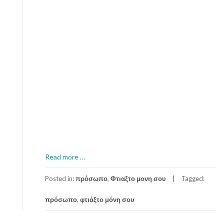
a
Read more
…
b
o
Posted in:
πρόσωπο
,
Φτιαξτο μονη σου
Tagged:
u
πρόσωπο
,
φτιάξτο μόνη σου
t
Φ
υ