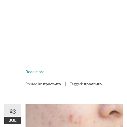
a
Read more
…
b
o
Posted in:
πρόσωπο
Tagged:
πρόσωπο
u
t
Τ
ρ
23
ι
JUL
κ