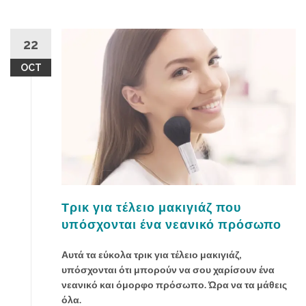
π
α
λ
22
λ
OCT
ά
ξ
ο
υ
α
π
ό
τ
ο
Τρικ για τέλειο μακιγιάζ που
π
ρ
υπόσχονται ένα νεανικό πρόσωπο
ή
ξ
Αυτά τα εύκολα τρικ για τέλειο μακιγιάζ,
ι
υπόσχονται ότι μπορούν να σου χαρίσουν ένα
μ
νεανικό και όμορφο πρόσωπο. Ώρα να τα μάθεις
ο
όλα.