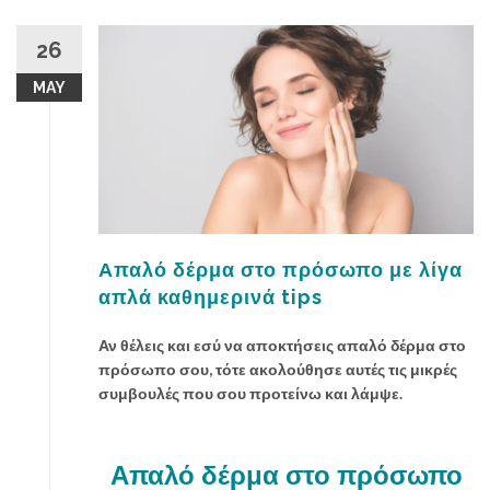
σ
ι
26
κ
MAY
έ
ς
μ
ά
σ
κ
ε
ς
Απαλό δέρμα στο πρόσωπο με λίγα
ο
απλά καθημερινά tips
μ
ο
Αν θέλεις και εσύ να αποκτήσεις απαλό δέρμα στο
ρ
πρόσωπο σου, τότε ακολούθησε αυτές τις μικρές
φ
συμβουλές που σου προτείνω και λάμψε.
ι
ά
ς
Απαλό δέρμα στο πρόσωπο
γ