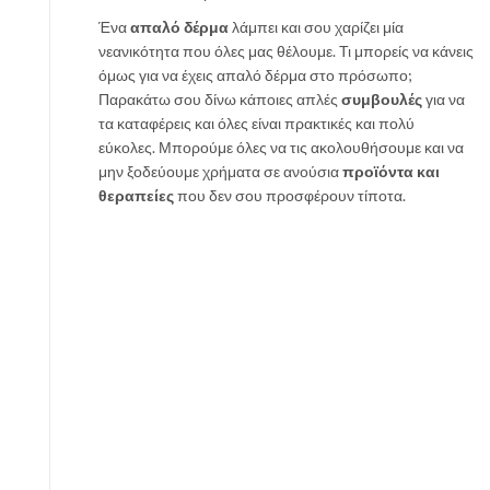
σ
Ένα
απαλό δέρμα
λάμπει και σου χαρίζει μία
ο
νεανικότητα που όλες μας θέλουμε. Τι μπορείς να κάνεις
υ
όμως για να έχεις απαλό δέρμα στο πρόσωπο;
τ
Παρακάτω σου δίνω κάποιες απλές
συμβουλές
για να
α
τα καταφέρεις και όλες είναι πρακτικές και πολύ
ι
εύκολες. Μπορούμε όλες να τις ακολουθήσουμε και να
ρ
μην ξοδεύουμε χρήματα σε ανούσια
προϊόντα και
ι
θεραπείες
που δεν σου προσφέρουν τίποτα.
ά
ζ
ε
ι