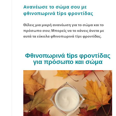
ι
Ανανέωσε το σώμα σου με
ά
φθινοπωρινά tips φροντίδας
ς
γ
ι
Θέλεις μια μικρή ανανέωση για το σώμα και το
α
πρόσωπο σου; Μπορείς να το κάνεις άνετα με
ν
αυτά τα εύκολα φθινοπωρινά tips φροντίδας.
α
ν
ι
Φθινοπωρινά tips φροντίδας
ώ
για πρόσωπο και σώμα
θ
ε
ι
ς
ό
μ
ο
ρ
φ
η