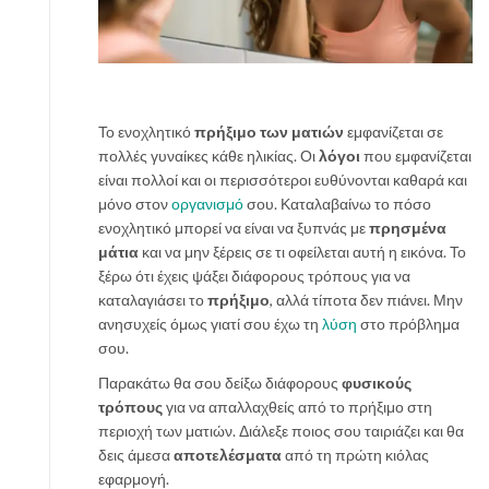
θ
η
μ
ε
ρ
Το ενοχλητικό
πρήξιμο των ματιών
εμφανίζεται σε
ι
πολλές γυναίκες κάθε ηλικίας. Οι
λόγοι
που εμφανίζεται
ν
είναι πολλοί και οι περισσότεροι ευθύνονται καθαρά και
ά
μόνο στον
οργανισμό
σου. Καταλαβαίνω το πόσο
t
ενοχλητικό μπορεί να είναι να ξυπνάς με
πρησμένα
i
μάτια
και να μην ξέρεις σε τι οφείλεται αυτή η εικόνα. Το
p
ξέρω ότι έχεις ψάξει διάφορους τρόπους για να
s
καταλαγιάσει το
πρήξιμο
, αλλά τίποτα δεν πιάνει. Μην
ανησυχείς όμως γιατί σου έχω τη
λύση
στο πρόβλημα
σου.
Παρακάτω θα σου δείξω διάφορους
φυσικούς
τρόπους
για να απαλλαχθείς από το πρήξιμο στη
περιοχή των ματιών. Διάλεξε ποιος σου ταιριάζει και θα
δεις άμεσα
αποτελέσματα
από τη πρώτη κιόλας
εφαρμογή.