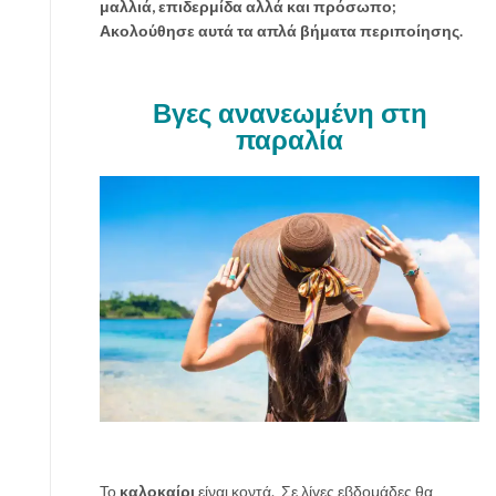
μαλλιά, επιδερμίδα αλλά και πρόσωπο;
ή
Ακολούθησε αυτά τα απλά βήματα περιποίησης.
;
Δ
ι
Βγες ανανεωμένη στη
ώ
παραλία
ξ
ε
τ
α
μ
ε
υ
λ
ι
κ
ά
π
ο
υ
έ
Το
καλοκαίρι
είναι κοντά. Σε λίγες εβδομάδες θα