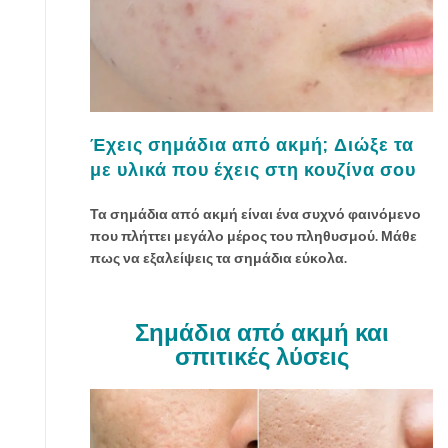
γ
ι
α
τ
έ
λ
ε
Έχεις σημάδια από ακμή; Διώξε τα
ι
με υλικά που έχεις στη κουζίνα σου
ο
μ
Τα σημάδια από ακμή είναι ένα συχνό φαινόμενο
α
που πλήττει μεγάλο μέρος του πληθυσμού. Μάθε
κ
πως να εξαλείψεις τα σημάδια εύκολα.
ι
γ
ι
Σημάδια από ακμή και
ά
σπιτικές λύσεις
ζ
π
ο
υ
υ