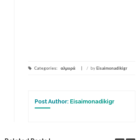
Categories:
αλμυρά
/
by
Eisaimonadikigr
Post Author:
Eisaimonadikigr