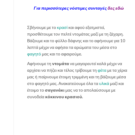
Για περισσότερες νόστιμες συνταγές
δες εδώ
Σβήνουμε με το
κρασί
και αφού εξατμιστεί,
προσθέτουμε τον πελτέ ντομάτας μαζί με τη ζάχαρη.
Βάζουμε και το φύλλο δάφνης και το αφήνουμε για 10
λεπτά μέχρι να αφήσει τα αρώματα του μέσα στο
φαγητό
μας και το αφαιρούμε.
Αφήνουμε τη
ντομάτα
να μαγειρευτεί καλά μέχρι να
αρχίσει να πήζει και τέλος τρίβουμε τη
φέτα
με τα χέρια
μας ή παίρνουμε έτοιμη τριμμένη και τη βάζουμε μέσα
στο φαγητό μας. Ανακατεύουμε όλα τα
υλικά
μαζί και
έτοιμο το
σαγανάκι
μας να το απολαύσουμε με
συνοδεία
κόκκινου κρασιού.