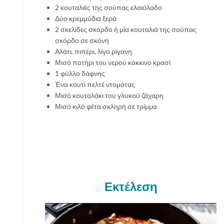
2 κουταλιές της σούπας ελαιόλαδο
Δύο κρεμμύδια ξερά
2 σκελίδες σκόρδο ή μία κουταλιά της σούπας
σκόρδο σε σκόνη
Αλάτι, πιπέρι, λίγο ρίγανη
Μισό ποτήρι του νερού κόκκινο κρασί
1 φύλλο δάφνης
Ένα κουτί πελτέ ντομάτας
Μισό κουταλάκι του γλυκού ζάχαρη
Μισό κιλό φέτα σκληρή σε τρίμμα
Εκτέλεση