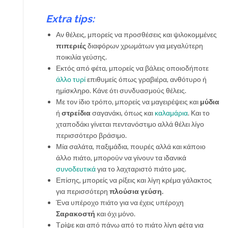
Extra tips:
Αν θέλεις, μπορείς να προσθέσεις και ψιλοκομμένες
πιπεριές
διαφόρων χρωμάτων για μεγαλύτερη
ποικιλία γεύσης.
Εκτός από φέτα, μπορείς να βάλεις οποιοδήποτε
άλλο τυρί
επιθυμείς όπως γραβιέρα, ανθότυρο ή
ημίσκληρο. Κάνε ότι συνδυασμούς θέλεις.
Με τον ίδιο τρόπο, μπορείς να μαγειρέψεις και
μύδια
ή
στρείδια
σαγανάκι, όπως και
καλαμάρια
. Και το
χταποδάκι γίνεται πεντανόστιμο αλλά θέλει λίγο
περισσότερο βράσιμο.
Μία σαλάτα, παξιμάδια, πουρές αλλά και κάποιο
άλλο πιάτο, μπορούν να γίνουν τα ιδανικά
συνοδευτικά
για το λαχταριστό πιάτο μας.
Επίσης, μπορείς να ρίξεις και λίγη κρέμα γάλακτος
για περισσότερη
πλούσια γεύση.
Ένα υπέροχο πιάτο για να έχεις υπέροχη
Σαρακοστή
και όχι μόνο.
Τρίψε και από πάνω από το πιάτο λίγη φέτα για