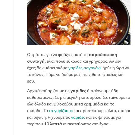
Ο τρόπος για να φτιάξεις αυτή τη
παραδοσιακή
συνταγή,
είναι πολύ εύκολος και γρήγορος. Αν δεν
έχεις δοκιμάσει ακόμα
γαρίδες σαγανάκι
, ήρθε η ώρα να
το κάνεις. Πάμε να δούμε μαζί πως θα το φτιάξεις και
εσύ.
Αρχικά καθαρίζουμε τις
γαρίδες
ή παίρνουμε ήδη
καθαρισμένες. Σε μία μεγάλη κατσαρόλα ζεσταίνουμε το
ελαιόλαδο και ψιλοκόβουμε τα κρεμμύδια και το
σκόρδο. Τα
τσιγαρίζουμε
και προσθέτουμε αλάτι, πιπέρι
και ρίγανη. Ρίχνουμε τις
γαρίδες
και τις ψήνουμε για
περίπου
10 λεπτά
ανακατεύοντας συνέχεια.