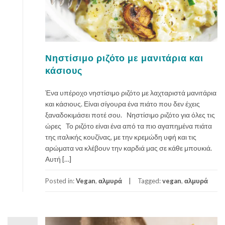
Νηστίσιμο ριζότο με μανιτάρια και
κάσιους
Ένα υπέροχο νηστίσιμο ριζότο με λαχταριστά μανιτάρια
και κάσιους. Είναι σίγουρα ένα πιάτο που δεν έχεις
ξαναδοκιμάσει ποτέ σου. Νηστίσιμο ριζότο για όλες τις
ώρες Το ριζότο είναι ένα από τα πιο αγαπημένα πιάτα
της ιταλικής κουζίνας, με την κρεμώδη υφή και τις
αρώματα να κλέβουν την καρδιά μας σε κάθε μπουκιά.
Αυτή […]
Posted in:
Vegan
,
αλμυρά
Tagged:
vegan
,
αλμυρά