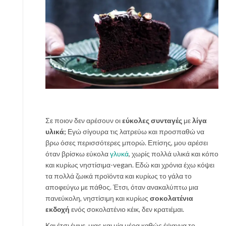
Σε ποιον δεν αρέσουν οι
εύκολες συνταγές
με
λίγα
υλικά;
Εγώ σίγουρα τις λατρεύω και προσπαθώ να
βρω όσες περισσότερες μπορώ. Επίσης, μου αρέσει
όταν βρίσκω εύκολα
γλυκά
, χωρίς πολλά υλικά και κόπο
και κυρίως νηστίσιμα-vegan. Εδώ και χρόνια έχω κόψει
τα πολλά ζωικά προϊόντα και κυρίως το γάλα το
αποφεύγω με πάθος. Έτσι, όταν ανακαλύπτω μια
πανεύκολη, νηστίσιμη και κυρίως
σοκολατένια
εκδοχή
ενός σοκολατένιο κέικ, δεν κρατιέμαι.
Και έτσι έγινε, μιας και μία μέρα καθώς έψαχνα το