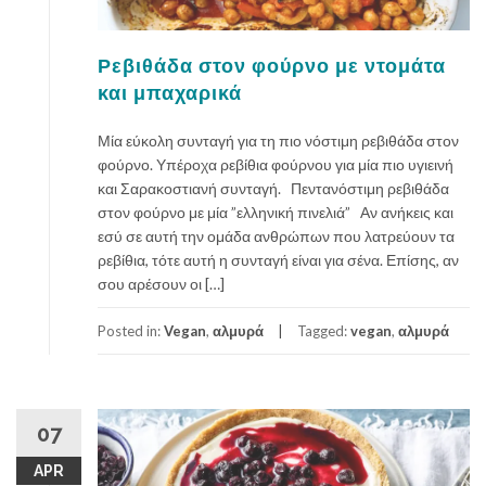
Ρεβιθάδα στον φούρνο με ντομάτα
και μπαχαρικά
Μία εύκολη συνταγή για τη πιο νόστιμη ρεβιθάδα στον
φούρνο. Υπέροχα ρεβίθια φούρνου για μία πιο υγιεινή
και Σαρακοστιανή συνταγή. Πεντανόστιμη ρεβιθάδα
στον φούρνο με μία ”ελληνική πινελιά” Αν ανήκεις και
εσύ σε αυτή την ομάδα ανθρώπων που λατρεύουν τα
ρεβίθια, τότε αυτή η συνταγή είναι για σένα. Επίσης, αν
σου αρέσουν οι […]
Posted in:
Vegan
,
αλμυρά
Tagged:
vegan
,
αλμυρά
07
APR