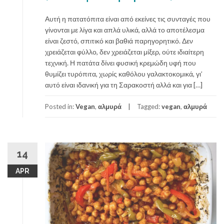
Αυτή η πατατόπιτα είναι από εκείνες τις συνταγές που
γίνονται με λίγα και απλά υλικά, αλλά το αποτέλεσμα
είναι ζεστό, σπιτικό και βαθιά παρηγορητικό. Δεν
χρειάζεται φύλλο, δεν χρειάζεται μίξερ, ούτε ιδιαίτερη
τεχνική. Η πατάτα δίνει φυσική κρεμώδη υφή που
θυμίζει τυρόπιτα, χωρίς καθόλου γαλακτοκομικά, γι’
αυτό είναι ιδανική για τη Σαρακοστή αλλά και για […]
Posted in:
Vegan
,
αλμυρά
Tagged:
vegan
,
αλμυρά
14
APR