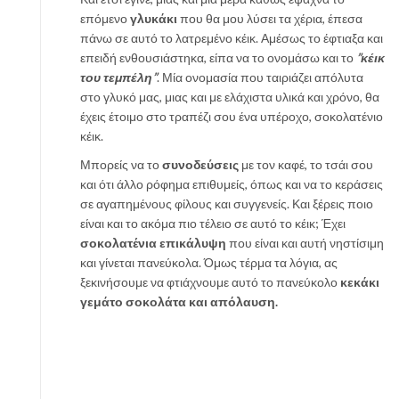
επόμενο
γλυκάκι
που θα μου λύσει τα χέρια, έπεσα
πάνω σε αυτό το λατρεμένο κέικ. Αμέσως το έφτιαξα και
επειδή ενθουσιάστηκα, είπα να το ονομάσω και το
”κέικ
του τεμπέλη”
. Μία ονομασία που ταιριάζει απόλυτα
στο γλυκό μας, μιας και με ελάχιστα υλικά και χρόνο, θα
έχεις έτοιμο στο τραπέζι σου ένα υπέροχο, σοκολατένιο
κέικ.
Μπορείς να το
συνοδεύσεις
με τον καφέ, το τσάι σου
και ότι άλλο ρόφημα επιθυμείς, όπως και να το κεράσεις
σε αγαπημένους φίλους και συγγενείς. Και ξέρεις ποιο
είναι και το ακόμα πιο τέλειο σε αυτό το κέικ; Έχει
σοκολατένια επικάλυψη
που είναι και αυτή νηστίσιμη
και γίνεται πανεύκολα. Όμως τέρμα τα λόγια, ας
ξεκινήσουμε να φτιάχνουμε αυτό το πανεύκολο
κεκάκι
γεμάτο σοκολάτα και απόλαυση.