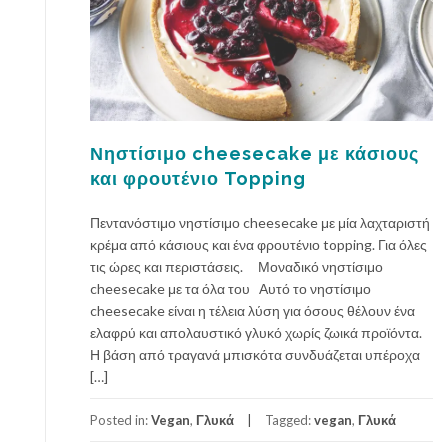
Νηστίσιμο cheesecake με κάσιους
και φρουτένιο Topping
Πεντανόστιμο νηστίσιμο cheesecake με μία λαχταριστή
κρέμα από κάσιους και ένα φρουτένιο topping. Για όλες
τις ώρες και περιστάσεις. Μοναδικό νηστίσιμο
cheesecake με τα όλα του Αυτό το νηστίσιμο
cheesecake είναι η τέλεια λύση για όσους θέλουν ένα
ελαφρύ και απολαυστικό γλυκό χωρίς ζωικά προϊόντα.
Η βάση από τραγανά μπισκότα συνδυάζεται υπέροχα
[…]
Posted in:
Vegan
,
Γλυκά
Tagged:
vegan
,
Γλυκά