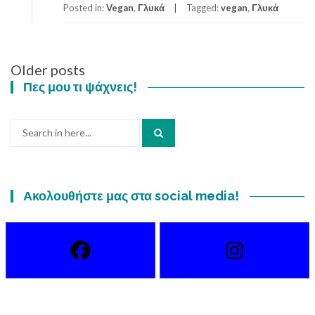
o
Posted in:
Vegan
,
Γλυκά
Tagged:
vegan
,
Γλυκά
u
t
Τ
Posts
Older posts
ο
navigation
κ
Πες μου τι ψάχνεις!
έ
ι
Search
κ
for:
τ
ο
υ
τ
Ακολουθήστε μας στα social media!
ε
μ
π
έ
λ
η
μ