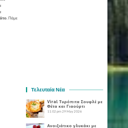
α
α
άτο
. Πάμε
Τελευταία Νέα
Viral Τυρόπιτα Σουφλέ με
Φέτα και Γιαούρτι
11:02 pm
29 May 2026
Ανοιξιάτικο γλυκάκι με