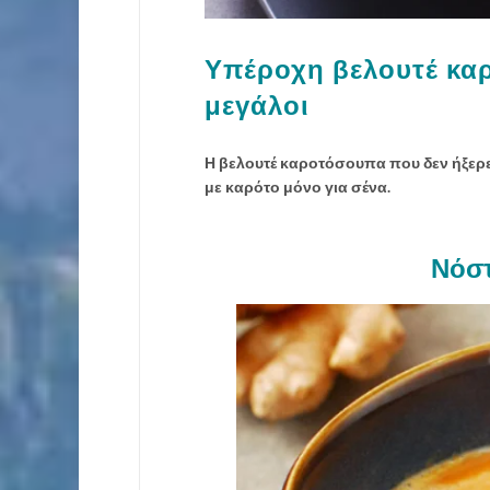
Υπέροχη βελουτέ καρ
μεγάλοι
Η βελουτέ καροτόσουπα που δεν ήξερε
με καρότο μόνο για σένα.
Νόστ