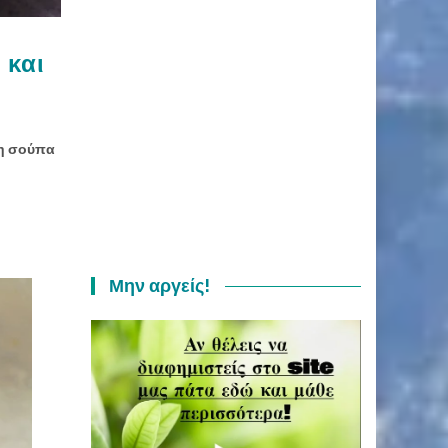
 και
μη σούπα
Μην αργείς!