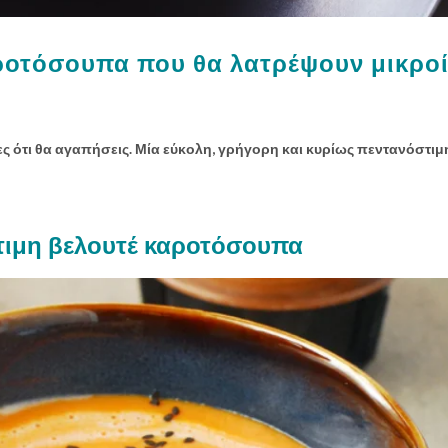
οτόσουπα που θα λατρέψουν μικροί
ς ότι θα αγαπήσεις. Μία εύκολη, γρήγορη και κυρίως πεντανόστι
ιμη βελουτέ καροτόσουπα