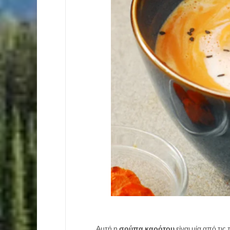
Αυτή η
σούπα καρότου
είναι μία από τις