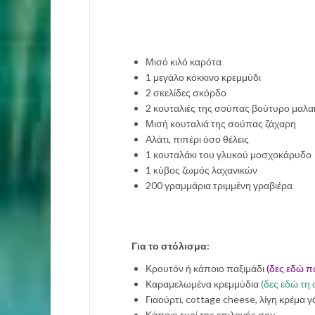
Μισό κιλό καρότα
1 μεγάλο κόκκινο κρεμμύδι
2 σκελίδες σκόρδο
2 κουταλιές της σούπας βούτυρο μαλα
Μισή κουταλιά της σούπας ζάχαρη
Αλάτι, πιπέρι όσο θέλεις
1 κουταλάκι του γλυκού μοσχοκάρυδο
1 κύβος ζωμός λαχανικών
200 γραμμάρια τριμμένη γραβιέρα
Για το στόλισμα:
Κρουτόν ή κάποιο παξιμάδι
(δες εδώ π
Καραμελωμένα κρεμμύδια
(δες εδώ τη
Γιαούρτι, cottage cheese, λίγη κρέμα 
Κάποιο τυρί της επιλογής σου