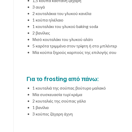
1,5 κούπα καστανή ζάχαρη
3 αυγά
2 κουταλάκια του γλυκού κανέλα
1 κούπα ηλιέλαιο
1 κουταλάκι του γλυκού baking soda
2 βανίλιες
Μισό κουταλάκι του γλυκού αλάτι
5 καρότα τριμμένα στον τρίφτη ή στο μπλέντερ
Μία κούπα ξηρούς καρπούς της επιλογής σου
Για το frosting από πάνω:
1 κουταλιά της σούπας βούτυρο μαλακό
Μία συσκευασία τυρί κρέμα
2 κουταλιές της σούπας γάλα
1 βανίλια
3 κούπες ζάχαρη άχνη