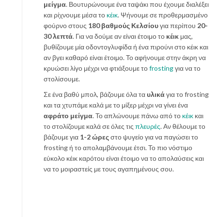
μείγμα
. Βουτυρώνουμε ένα ταψάκι που έχουμε διαλέξει
και ρίχνουμε μέσα το
κέικ
. Ψήνουμε σε προθερμασμένο
φούρνο στους
180 βαθμούς Κελσίου
για περίπου
20-
30 λεπτά
. Για να δούμε αν είναι έτοιμο το
κέικ
μας,
βυθίζουμε μία οδοντογλυφίδα ή ένα πιρούνι στο κέικ και
αν βγει καθαρό είναι έτοιμο. Το αφήνουμε στην άκρη να
κρυώσει λίγο μέχρι να φτιάξουμε το
frosting
για να το
στολίσουμε.
Σε ένα βαθύ μπολ, βάζουμε όλα τα
υλικά
για το frosting
και τα χτυπάμε καλά με το μίξερ μέχρι να γίνει ένα
αφράτο μείγμα
. Το απλώνουμε πάνω από το
κέικ
και
το στολίζουμε καλά σε όλες τις
πλευρές
. Αν θέλουμε το
βάζουμε για
1-2 ώρες
στο ψυγείο για να παγώσει το
frosting ή το απολαμβάνουμε έτσι. Το πιο νόστιμο
εύκολο κέικ καρότου είναι έτοιμο να το απολαύσεις και
να το μοιραστείς με τους αγαπημένους σου.