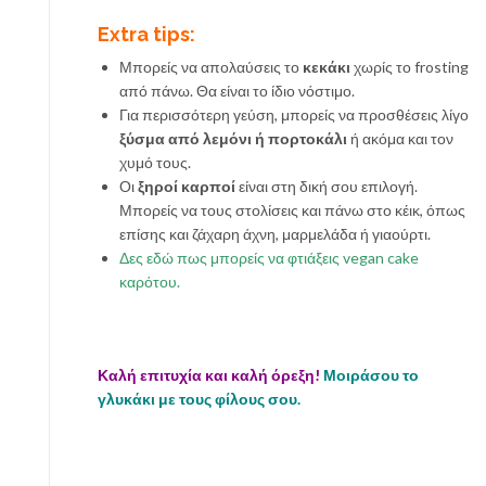
Extra tips:
Μπορείς να απολαύσεις το
κεκάκι
χωρίς το frosting
από πάνω. Θα είναι το ίδιο νόστιμο.
Για περισσότερη γεύση, μπορείς να προσθέσεις λίγο
ξύσμα από λεμόνι ή πορτοκάλι
ή ακόμα και τον
χυμό τους.
Οι
ξηροί καρποί
είναι στη δική σου επιλογή.
Μπορείς να τους στολίσεις και πάνω στο κέικ, όπως
επίσης και ζάχαρη άχνη, μαρμελάδα ή γιαούρτι.
Δες εδώ πως μπορείς να φτιάξεις vegan cake
καρότου.
Καλή επιτυχία και καλή όρεξη!
Μοιράσου το
γλυκάκι με τους φίλους σου.