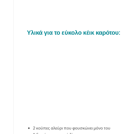
Υλικά για το εύκολο κέικ καρότου:
2 κούπες αλεύρι που φουσκώνει μόνο του