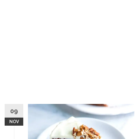
09
NOV