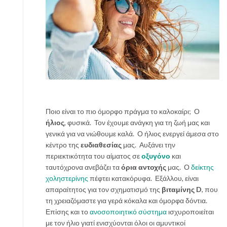
Ποιο είναι το πιο όμορφο πράγμα το καλοκαίρι; Ο
ήλιος
, φυσικά. Τον έχουμε ανάγκη για τη ζωή μας και
γενικά για να νιώθουμε καλά. Ο ήλιος ενεργεί άμεσα στο
κέντρο της
ευδιαθεσίας
μας. Αυξάνει την
περιεκτικότητα του αίματος σε
οξυγόνο
και
ταυτόχρονα ανεβάζει τα
όρια αντοχής
μας. Ο
δείκτης
χοληστερίνης
πέφτει κατακόρυφα. Εξάλλου, είναι
απαραίτητος για τον σχηματισμό της
βιταμίνης D
, που
τη χρειαζόμαστε για γερά κόκαλα και όμορφα δόντια.
Επίσης και το
ανοσοποιητικό σύστημα
ισχυροποιείται
με τον ήλιο γιατί ενισχύονται όλοι οι αμυντικοί