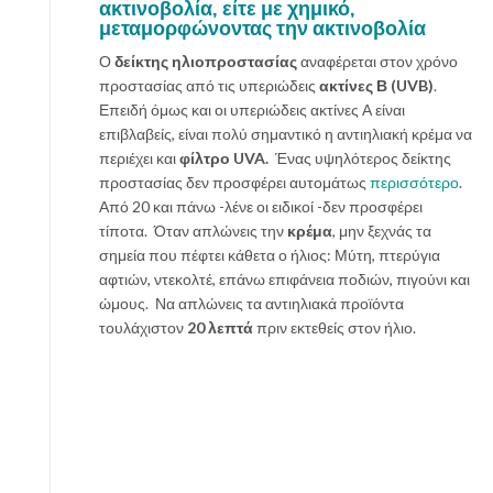
ακτινοβολία, είτε με χημικό,
μεταμορφώνοντας την ακτινοβολία
Ο
δείκτης ηλιοπροστασίας
αναφέρεται στον χρόνο
προστασίας από τις υπεριώδεις
ακτίνες Β (UVB)
.
Επειδή όμως και οι υπεριώδεις ακτίνες Α είναι
επιβλαβείς, είναι πολύ σημαντικό η αντιηλιακή κρέμα να
περιέχει και
φίλτρο UVA.
Ένας υψηλότερος δείκτης
προστασίας δεν προσφέρει αυτομάτως
περισσότερο
.
Από 20 και πάνω -λένε οι ειδικοί -δεν προσφέρει
τίποτα. Όταν απλώνεις την
κρέμα
, μην ξεχνάς τα
σημεία που πέφτει κάθετα ο ήλιος: Μύτη, πτερύγια
αφτιών, ντεκολτέ, επάνω επιφάνεια ποδιών, πιγούνι και
ώμους. Να απλώνεις τα αντιηλιακά προϊόντα
τουλάχιστον
20 λεπτά
πριν εκτεθείς στον ήλιο.