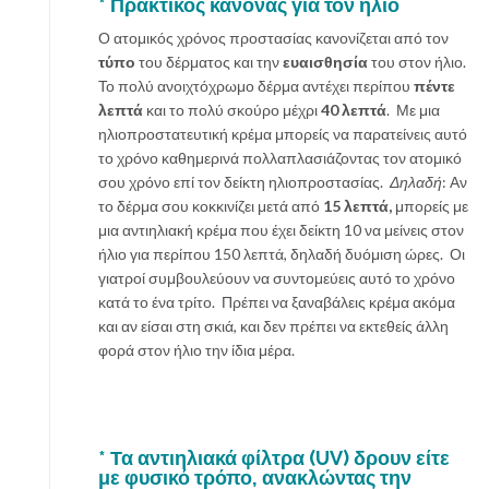
*
Πρακτικός κανόνας για τον ήλιο
Ο ατομικός χρόνος προστασίας κανονίζεται από τον
τύπο
του δέρματος και την
ευαισθησία
του στον ήλιο.
Το πολύ ανοιχτόχρωμο δέρμα αντέχει περίπου
πέντε
λεπτά
και το πολύ σκούρο μέχρι
40 λεπτά
. Με μια
ηλιοπροστατευτική κρέμα μπορείς να παρατείνεις αυτό
το χρόνο καθημερινά πολλαπλασιάζοντας τον ατομικό
σου χρόνο επί τον δείκτη ηλιοπροστασίας.
Δηλαδή
: Αν
το δέρμα σου κοκκινίζει μετά από
15 λεπτά,
μπορείς με
μια αντιηλιακή κρέμα που έχει δείκτη 10 να μείνεις στον
ήλιο για περίπου 150 λεπτά, δηλαδή δυόμιση ώρες. Οι
γιατροί συμβουλεύουν να συντομεύεις αυτό το χρόνο
κατά το ένα τρίτο. Πρέπει να ξαναβάλεις κρέμα ακόμα
και αν είσαι στη σκιά, και δεν πρέπει να εκτεθείς άλλη
φορά στον ήλιο την ίδια μέρα.
*
Τα αντιηλιακά φίλτρα
(UV) δρουν είτε
με φυσικό τρόπο, ανακλώντας την