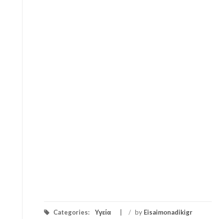
Categories:
Υγεία
/
by
Eisaimonadikigr