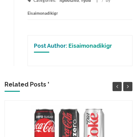
Categories:
πρόσωπο
,
Υγεία
/
by
Eisaimonadikigr
Post Author:
Eisaimonadikigr
Related Posts '