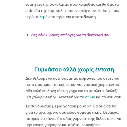
τσάι ή ζεστής σοκολάτας πριν κοιμηθείς και θα δεις τα
επίπεδα της κορτιζόλης σου να πέφτουν. Επίσης, πιες
νερό με
λεμόνι
το πρωί για αποτοξίνωση.
Δες εδώ υγιεινές επιλογές για τη διατροφή σου.
Γυμνάσου αλλά χωρίς ένταση
Δεν θέλουμε να αυξήσουμε τις
ορμόνες
του στρες για
αυτό προτιμάμε ασκήσεις και γυμναστική χωρίς ένταση.
Μία καλή επιλογή είναι η yoga και το μπαλέτο. Διάλεξε
μία χαλαρωτική γυμναστική για το
σώμα
και το νου σου.
Σε συνδυασμό με μία χαλαρή μουσική, θα δεις ότι θα
γίνει το αγαπημένο σου είδος
γυμναστικής
. Βεβαίως,
μπορείς να κάνεις ότι είδος γυμναστικής θέλεις αρκεί να
μην κάνεις γρήγορες και απότομες κινήσεις.