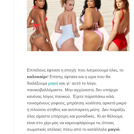
ι
ς
π
ά
ν
τ
α
μ
α
ζ
ί
Επιτέλους έφτασε η εποχή που λατρεύουμε όλες, το
σ
καλοκαίρι
! Επίσης έφτασε και η ώρα που θα
ο
διαλέξουμε
μαγιό
και, γι΄ αυτό το λόγο,
υ
πανικοβαλλόμαστε. Μην αγχώνεστε, δεν υπάρχει
έ
κανένας λόγος πανικού. Έχετε παραπάνω κιλά,
ν
τονισμένους γοφούς, μπράτσα, κοιλίτσα, αρκετά μικρό
α
ή πλούσιο στήθος και ανύπαρκτη μέση; Δεν πειράζει,
ν
όλες είμαστε υπέροχες και μοναδικές. Κι αν θέλουμε,
ε
είναι στο χέρι μας να καμουφλάρουμε τις όποιες
σ
σωματικές ατέλειες πίσω από το κατάλληλο
μαγιό
.
ε