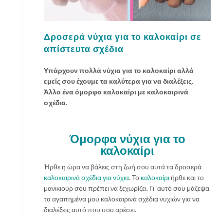
ρ
ι
ν
ά
Δροσερά νύχια για το καλοκαίρι σε
σ
απίστευτα σχέδια
χ
έ
Υπάρχουν πολλά νύχια για το καλοκαίρι αλλά
δ
εμείς σου έχουμε τα καλύτερα για να διαλέξεις.
ι
Άλλο ένα όμορφο καλοκαίρι με καλοκαιρινά
α
σχέδια.
ν
υ
χ
Όμορφα νύχια για το
ι
καλοκαίρι
ώ
ν
Ήρθε η ώρα να βάλεις στη ζωή σου αυτά τα δροσερά
γ
καλοκαιρινά σχέδια για νύχια
. Το
καλοκαίρι
ήρθε και το
ι
μανικιούρ σου πρέπει να ξεχωρίζει. Γι ‘αυτό σου μάζεψα
α
τα αγαπημένα μου καλοκαιρινά σχέδια νυχιών για να
π
διαλέξεις αυτό που σου αρέσει.
ι