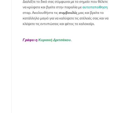
Διαλέξτε το δικό σας σύμφωνα με το σημείο που θέλετε
σ
να κρύψετε και βγείτε στην παραλία με
αυτοπεποίθηση
έ
σταρ. Ακολουθήστε τις
συμβουλές
μας και βρείτε το
ρ
κατάλληλο μαγιό για να καλύψετε τις ατέλειές σας και να
σ
κλέψετε τις εντυπώσεις και φέτος το καλοκαίρι.
τ
η
π
Γράφει η
Κυριακή Δριτσάκου.
α
ρ
α
λ
ί
α