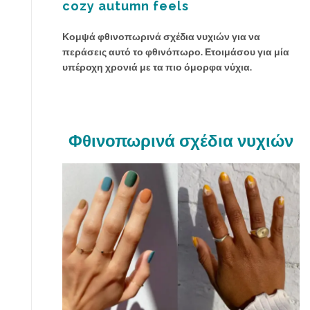
cozy autumn feels
σ
χ
Κομψά φθινοπωρινά σχέδια νυχιών για να
έ
περάσεις αυτό το φθινόπωρο. Ετοιμάσου για μία
δ
υπέροχη χρονιά με τα πιο όμορφα νύχια.
ι
α
π
ε
ν
Φθινοπωρινά σχέδια νυχιών
τ
ι
κ
ι
ο
ύ
ρ
γ
ι
α
μ