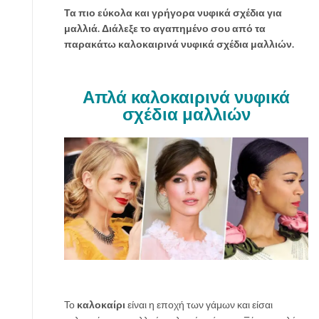
λ
Τα πιο εύκολα και γρήγορα νυφικά σχέδια για
ο
μαλλιά. Διάλεξε το αγαπημένο σου από τα
κ
παρακάτω καλοκαιρινά νυφικά σχέδια μαλλιών.
α
ί
ρ
Απλά καλοκαιρινά νυφικά
ι
σχέδια μαλλιών
σ
ε
α
π
ί
σ
τ
ε
υ
τ
α
σ
Το
καλοκαίρι
είναι η εποχή των γάμων και είσαι
χ