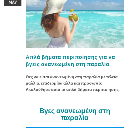
MAY
ξ
έ
ρ
ε
ι
ς
π
ο
ι
Απλά βήματα περιποίησης για να
ο
βγεις ανανεωμένη στη παραλία
ε
ί
Θες να είσαι ανανεωμένη στη παραλία με τέλεια
ν
μαλλιά, επιδερμίδα αλλά και πρόσωπο;
α
Ακολούθησε αυτά τα απλά βήματα περιποίησης.
ι
τ
ο
Βγες ανανεωμένη στη
κ
παραλία
α
τ