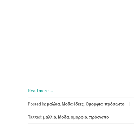
a
Read more
…
b
o
Posted in:
μαλλια
,
Μοδα-Ιδέες
,
Ομορφια
,
πρόσωπο
u
Tagged:
μαλλιά
,
Μοδα
,
ομορφιά
,
πρόσωπο
t
Α
π
λ