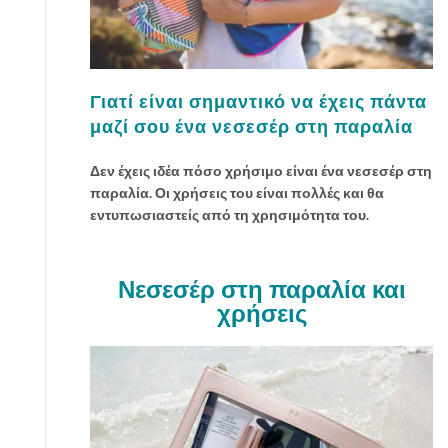
ε
κ
α
ι
α
Γιατί είναι σημαντικό να έχεις πάντα
ν
μαζί σου ένα νεσεσέρ στη παραλία
α
δ
Δεν έχεις ιδέα πόσο χρήσιμο είναι ένα νεσεσέρ στη
ό
παραλία. Οι χρήσεις του είναι πολλές και θα
μ
εντυπωσιαστείς από τη χρησιμότητα του.
η
σ
ε
Νεσεσέρ στη παραλία και
τ
χρήσεις
η
ν
ε
π
ι
δ
ε