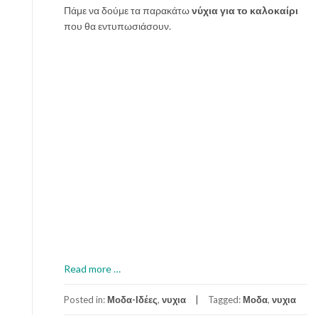
Πάμε να δούμε τα παρακάτω
νύχια για το καλοκαίρι
ο
που θα εντυπωσιάσουν.
c
o
z
y
a
u
t
u
m
n
f
e
e
l
s
a
Read more
…
b
o
Posted in:
Μοδα-Ιδέες
,
νυχια
Tagged:
Μοδα
,
νυχια
u