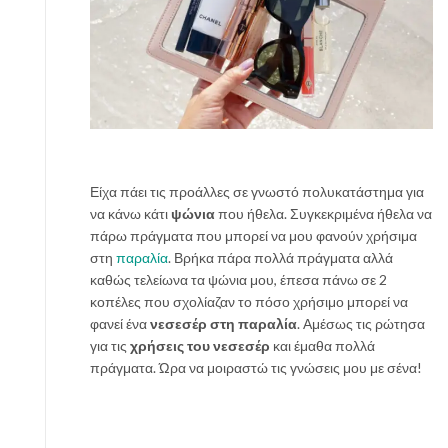
ρ
μ
ί
δ
α
σ
ο
υ
Είχα πάει τις προάλλες σε γνωστό πολυκατάστημα για
μ
να κάνω κάτι
ψώνια
που ήθελα. Συγκεκριμένα ήθελα να
ε
πάρω πράγματα που μπορεί να μου φανούν χρήσιμα
τ
στη
παραλία
. Βρήκα πάρα πολλά πράγματα αλλά
ά
καθώς τελείωνα τα ψώνια μου, έπεσα πάνω σε 2
τ
κοπέλες που σχολίαζαν το πόσο χρήσιμο μπορεί να
η
φανεί ένα
νεσεσέρ στη παραλία
. Αμέσως τις ρώτησα
θ
για τις
χρήσεις του νεσεσέρ
και έμαθα πολλά
ά
πράγματα. Ώρα να μοιραστώ τις γνώσεις μου με σένα!
λ
α
σ
σ