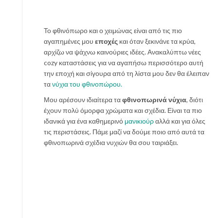
ί
α
υ
Το φθινόπωρο και ο χειμώνας είναι από τις πιο
π
αγαπημένες μου
εποχές
και όταν ξεκινάνε τα κρύα,
έ
αρχίζω να ψάχνω καινούριες ιδέες. Ανακαλύπτω νέες
ρ
cozy καταστάσεις για να αγαπήσω περισσότερο αυτή
ο
την εποχή και σίγουρα από τη λίστα μου δεν θα έλειπαν
χ
τα
νύχια του φθινοπώρου.
η
ε
Μου αρέσουν ιδιαίτερα τα
φθινοπωρινά νύχια
, διότι
μ
έχουν πολύ όμορφα χρώματα και σχέδια. Είναι τα πιο
φ
ιδανικά για ένα καθημερινό
μανικιούρ
αλλά και για όλες
ά
τις περιστάσεις. Πάμε μαζί να δούμε ποιο από αυτά τα
ν
φθινοπωρινά σχέδια νυχιών θα σου ταιριάξει.
ι
σ
η