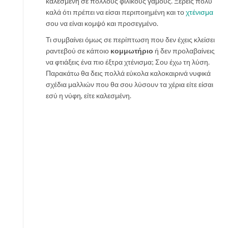
καλεσμένη σε πολλούς φιλικούς γάμους. Ξέρεις πολύ
έ
καλά ότι πρέπει να είσαι περιποιημένη και το
χτένισμα
δ
σου να είναι κομψό και προσεγμένο.
ι
α
Τι συμβαίνει όμως σε περίπτωση που δεν έχεις κλείσει
ραντεβού σε κάποιο
κομμωτήριο
ή δεν προλαβαίνεις
να φτιάξεις ένα πιο έξτρα χτένισμα; Σου έχω τη λύση.
Παρακάτω θα δεις πολλά εύκολα καλοκαιρινά νυφικά
σχέδια μαλλιών που θα σου λύσουν τα χέρια είτε είσαι
εσύ η νύφη, είτε καλεσμένη.