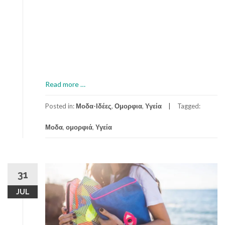
a
Read more
…
b
o
Posted in:
Μοδα-Ιδέες
,
Ομορφια
,
Υγεία
Tagged:
u
Μοδα
,
ομορφιά
,
Υγεία
t
Ε
π
α
ν
31
ά
JUL
φ
ε
ρ