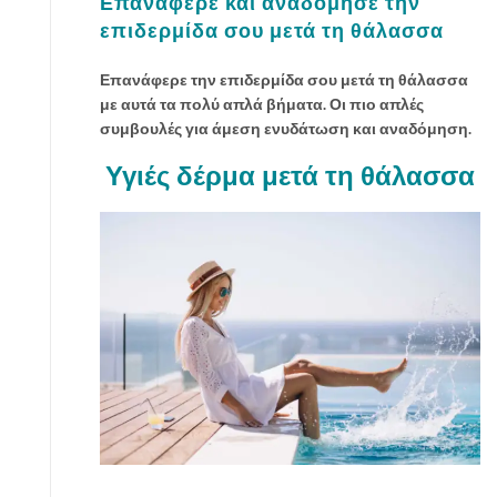
Επανάφερε και αναδόμησε την
γ
επιδερμίδα σου μετά τη θάλασσα
ε
ν
Επανάφερε την επιδερμίδα σου μετά τη θάλασσα
ν
με αυτά τα πολύ απλά βήματα. Οι πιο απλές
ι
συμβουλές για άμεση ενυδάτωση και αναδόμηση.
ά
Υγιές δέρμα μετά τη θάλασσα
τ
ι
κ
α
γ
ι
α
ν
α
έ
χ
ε
ι
ς