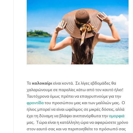
ά
λ
λ
η
λ
ο
μ
α
γ
ι
ό
γ
ι
Το
καλοκαίρι
είναι κοντά. Σε λίγες εβδομάδες θα
α
χαλαρώνουμε σε παραλίες κάτω από τον καυτό ήλιο!
τ
Ταυτόχρονα όμως πρέπει να επαγρυπνούμε για την
ο
φροντίδα
του προσώπου μας και των μαλλιών μας. Ο
ν
ήλιος μπορεί να είναι ωφέλιμος σε μικρές δόσεις, αλλά
σ
έχει τη δύναμη να βλάψει ανεπανόρθωτα την
ομορφιά
ω
μας. Τώρα είναι η κατάλληλη ώρα να αφιερώσετε χρόνο
μ
στον εαυτό σας και να περιποιηθείτε το πρόσωπό σας
α