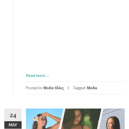
α
a
Read more
…
b
o
Posted in:
Μοδα-Ιδέες
Tagged:
Μοδα
u
t
Γ
ι
24
α
MAY
τ