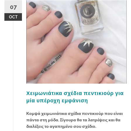
ά
07
β
OCT
ή
μ
α
τ
α
π
ε
ρ
ι
π
ο
ί
Χειμωνιάτικα σχέδια πεντικιούρ για
η
μία υπέροχη εμφάνιση
σ
η
Κομψά χειμωνιάτικα σχέδια πεντικιούρ που είναι
ς
πάντα στη μόδα. Σίγουρα θα τα λατρέψεις και θα
γ
διαλέξεις το αγαπημένο σου σχέδιο.
ι