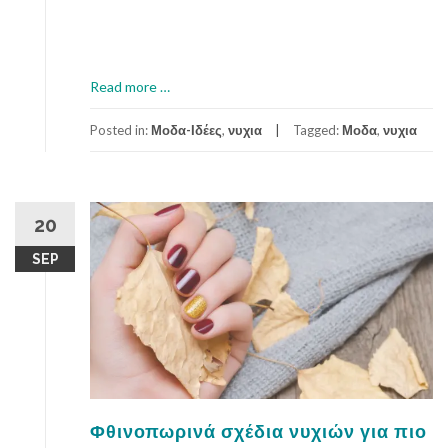
a
Read more
…
b
o
Posted in:
Μοδα-Ιδέες
,
νυχια
Tagged:
Μοδα
,
νυχια
u
t
Χ
ε
20
ι
SEP
μ
ω
ν
ι
ά
τ
ι
κ
Φθινοπωρινά σχέδια νυχιών για πιο
α