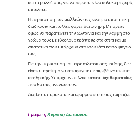
και τα μαλλιά σας, για να περάσετε ένα καλοκαίρι χωρίς
τ
απώλειες.
ό
τ
Η περιποίηση των
μαλλιών
σας είναι μια απαιτητική
υ
διαδικασία και πολλές φορές δαπανηρή. Μπορείτε
π
όμως να παρατείνετε την ζωντάνια και την λάμψη στο
ο
χρώμα τους με εύκολους
τρόπους
στο σπίτι και με
σ
συστατικά που υπάρχουν στο ντουλάπι και το ψυγείο
ο
σας.
υ
Για την περιποίηση του
προσώπου
σας, επίσης, δεν
;
είναι απαραίτητο να καταφύγετε σε ακριβά ινστιτούτα
αισθητικής. Υπάρχουν πολλές
«σπιτικές» θεραπείες
που θα σας ανανεώσουν.
Διαβάστε παρακάτω και εφαρμόστε ό,τι σας ταιριάζει.
Γράφει η
Κυριακή Δριτσάκου.