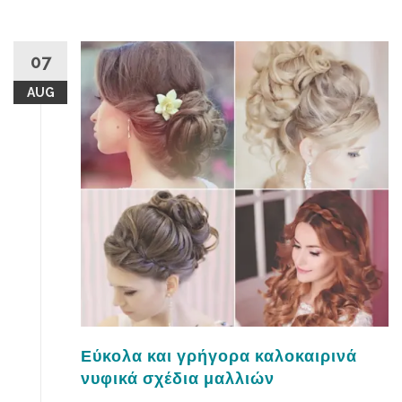
t
Δ
ρ
07
ο
AUG
σ
ε
ρ
ά
ν
ύ
χ
ι
α
γ
ι
α
τ
ο
Εύκολα και γρήγορα καλοκαιρινά
κ
νυφικά σχέδια μαλλιών
α