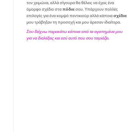
η
τον χειμώνα, αλλά σίγουρα θα θέλεις να έχεις ένα
π
όμορφο σχέδιο στα
πόδια
σου. Υπάρχουν πολλές
α
επιλογές για ένα κομψό πεντικιούρ αλλά κάποια
σχέδια
ρ
μου τράβηξαν τη προσοχή και μου άρεσαν ιδιαίτερα.
α
Σου δείχνω παρακάτω κάποια από τα αγαπημένα μου
λ
για να διαλέξεις και εσύ αυτό που σου ταιριάζει.
ί
α