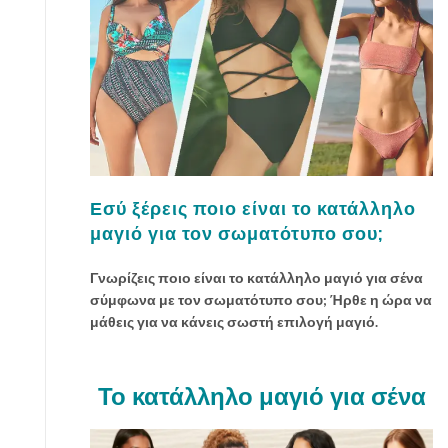
ί
ε
ί
ν
α
ι
σ
η
μ
Εσύ ξέρεις ποιο είναι το κατάλληλο
α
ν
μαγιό για τον σωματότυπο σου;
τ
ι
Γνωρίζεις ποιο είναι το κατάλληλο μαγιό για σένα
κ
σύμφωνα με τον σωματότυπο σου; Ήρθε η ώρα να
ό
μάθεις για να κάνεις σωστή επιλογή μαγιό.
ν
α
έ
Το κατάλληλο μαγιό για σένα
χ
ε