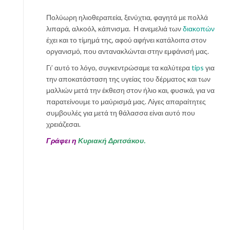
έ
Πολύωρη ηλιοθεραπεία, ξενύχτια, φαγητά με πολλά
ν
λιπαρά, αλκοόλ, κάπνισμα. Η ανεμελιά των
διακοπών
α
έχει και το τίμημά της, αφού αφήνει κατάλοιπα στον
γ
οργανισμό, που αντανακλώνται στην εμφάνισή μας.
ι
ο
Γι’ αυτό το λόγο, συγκεντρώσαμε τα καλύτερα
tips
για
ρ
την αποκατάσταση της υγείας του δέρματος και των
τ
μαλλιών μετά την έκθεση στον ήλιο και, φυσικά, για να
ι
παρατείνουμε το μαύρισμά μας. Λίγες απαραίτητες
ν
συμβουλές για μετά τη θάλασσα είναι αυτό που
ό
χρειάζεσαι.
μ
Γράφει η
Κυριακή Δριτσάκου.
α
ν
ι
κ
ι
ο
ύ
ρ