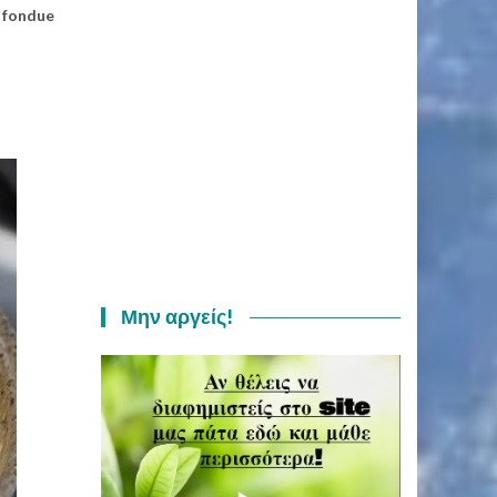
ο fondue
Μην αργείς!