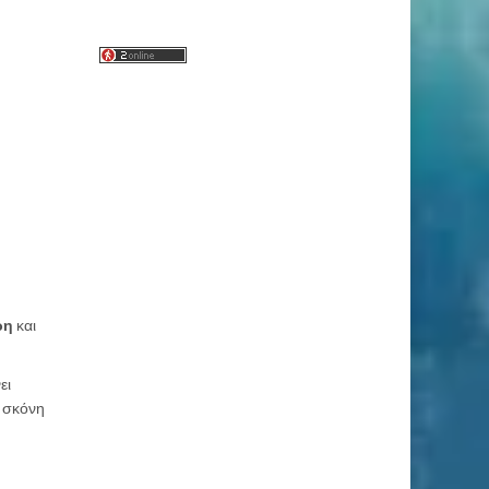
ρη
και
ει
η σκόνη