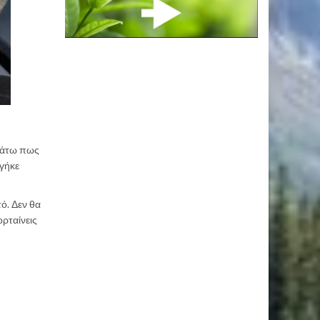
κάτω πως
βγήκε
τό. Δεν θα
ορταίνεις