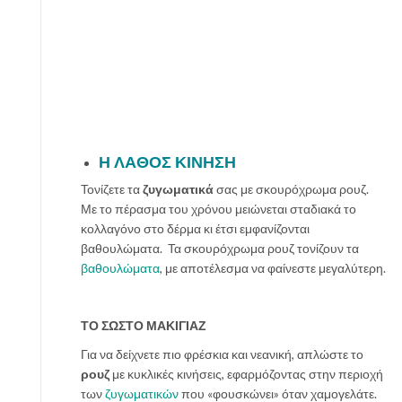
Η ΛΑΘΟΣ ΚΙΝΗΣΗ
Τονίζετε τα
ζυγωματικά
σας με σκουρόχρωμα ρουζ.
Με το πέρασμα του χρόνου μειώνεται σταδιακά το
κολλαγόνο στο δέρμα κι έτσι εμφανίζονται
βαθουλώματα. Τα σκουρόχρωμα ρουζ τονίζουν τα
βαθουλώματα
, με αποτέλεσμα να φαίνεστε μεγαλύτερη.
ΤΟ ΣΩΣΤΟ ΜΑΚΙΓΙΑΖ
Για να δείχνετε πιο φρέσκια και νεανική, απλώστε το
ρουζ
με κυκλικές κινήσεις, εφαρμόζοντας στην περιοχή
των
ζυγωματικών
που «φουσκώνει» όταν χαμογελάτε.