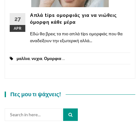
Απλά tips ομορφιάς για να νιώθεις
27
όμορφη κάθε μέρα
APR
Εδώ θα βρεις τα πιο απλά tips ομορφιάς που θα
αναδείξουν την εξωτερική αλλά...
μαλλια
,
νυχια
,
Ομορφια
...
Πες μου τι ψάχνεις!
Search
for: