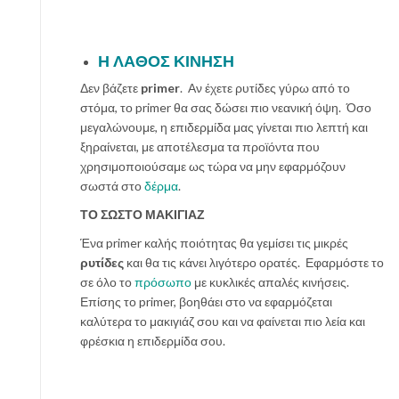
Η ΛΑΘΟΣ ΚΙΝΗΣΗ
Δεν βάζετε
primer
. Αν έχετε ρυτίδες γύρω από το
στόμα, το primer θα σας δώσει πιο νεανική όψη. Όσο
μεγαλώνουμε, η επιδερμίδα μας γίνεται πιο λεπτή και
ξηραίνεται, με αποτέλεσμα τα προϊόντα που
χρησιμοποιούσαμε ως τώρα να μην εφαρμόζουν
σωστά στο
δέρμα
.
ΤΟ ΣΩΣΤΟ ΜΑΚΙΓΙΑΖ
Ένα primer καλής ποιότητας θα γεμίσει τις μικρές
ρυτίδες
και θα τις κάνει λιγότερο ορατές. Εφαρμόστε το
σε όλο το
πρόσωπο
με κυκλικές απαλές κινήσεις.
Επίσης το primer, βοηθάει στο να εφαρμόζεται
καλύτερα το μακιγιάζ σου και να φαίνεται πιο λεία και
φρέσκια η επιδερμίδα σου.