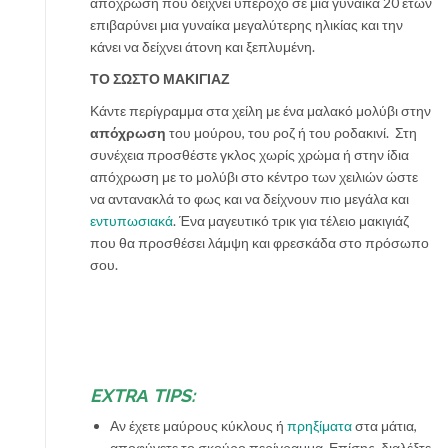
απόχρωση που δείχνει υπέροχο σε μια γυναίκα 20 ετών
επιβαρύνει μια γυναίκα μεγαλύτερης ηλικίας και την
κάνει να δείχνει άτονη και ξεπλυμένη.
ΤΟ ΣΩΣΤΟ ΜΑΚΙΓΙΑΖ
Κάντε περίγραμμα στα χείλη με ένα μαλακό μολύβι στην
απόχρωση
του μούρου, του ροζ ή του ροδακινί. Στη
συνέχεια προσθέστε γκλος χωρίς χρώμα ή στην ίδια
απόχρωση με το μολύβι στο κέντρο των χειλιών ώστε
να αντανακλά το φως και να δείχνουν πιο μεγάλα και
εντυπωσιακά
. Ένα μαγευτικό τρικ για τέλειο μακιγιάζ
που θα προσθέσει λάμψη και φρεσκάδα στο πρόσωπο
σου.
EXTRΑ TIPS:
Αν έχετε μαύρους κύκλους ή
πρηξίματα
στα μάτια,
αποφύγετε το σκούρο περίγραμμα. Επίσης, διαλέξτε