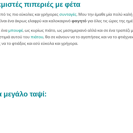
εμιστές πιπεριές με φέτα
από τις πιο εύκολες και γρήγορες
συνταγές
. Μου την έμαθε μία πολύ καλή
ίναι ένα άκρως ελαφρύ και καλοκαιρινό
φαγητό
για όλες τις ώρες της ημ
ε ένα
μπουφέ
, ως κυρίως πιάτο, ως μεσημεριανό αλλά και σε ένα τραπέζι 
οστιμιά αυτού του
πιάτου
, θα σε κάνουν να το αγαπήσεις και να το φτιάχνει
να το φτιάξεις και εσύ εύκολα και γρήγορα.
α μεγάλο ταψί: