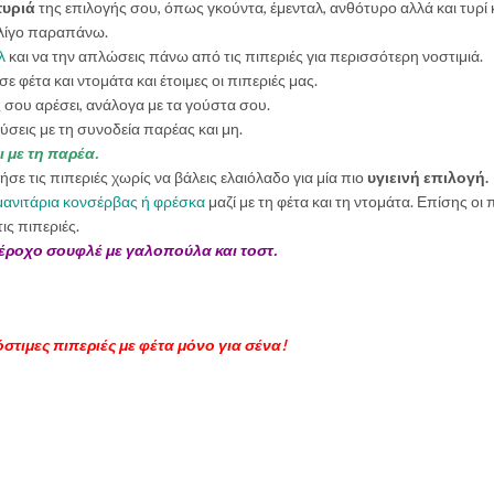
τυριά
της επιλογής σου, όπως γκούντα, έμενταλ, ανθότυρο αλλά και τυρί 
ι λίγο παραπάνω.
λ
και να την απλώσεις πάνω από τις πιπεριές για περισσότερη νοστιμιά.
ε φέτα και ντομάτα και έτοιμες οι πιπεριές μας.
ς σου αρέσει, ανάλογα με τα γούστα σου.
σεις με τη συνοδεία παρέας και μη.
 με τη παρέα.
ήσε τις πιπεριές χωρίς να βάλεις ελαιόλαδο για μία πιο
υγιεινή επιλογή.
μανιτάρια κονσέρβας ή φρέσκα
μαζί με τη φέτα και τη ντομάτα. Επίσης οι
ις πιπεριές.
έροχο σουφλέ με γαλοπούλα και τοστ.
όστιμες πιπεριές με φέτα μόνο για σένα!