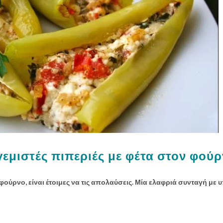
γεμιστές πιπεριές με φέτα στον φού
 φούρνο, είναι έτοιμες να τις απολαύσεις. Μία ελαφριά συνταγή με