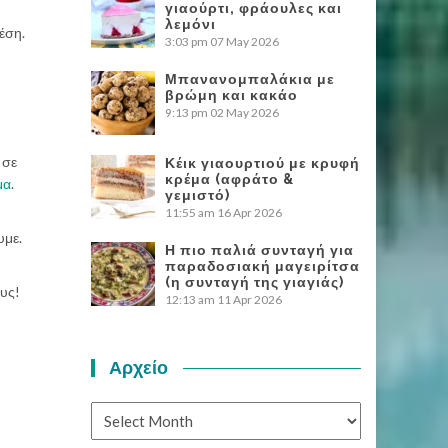
γιαούρτι, φράουλες και
λεμόνι
έση.
3:03 pm
07 May 2026
Μπανανομπαλάκια με
βρώμη και κακάο
9:13 pm
02 May 2026
 σε
Κέικ γιαουρτιού με κρυφή
κρέμα (αφράτο &
μα
.
γεμιστό)
11:55 am
16 Apr 2026
υμε.
Η πιο παλιά συνταγή για
παραδοσιακή μαγειρίτσα
(η συνταγή της γιαγιάς)
ους!
12:13 am
11 Apr 2026
Αρχείο
Αρχείο