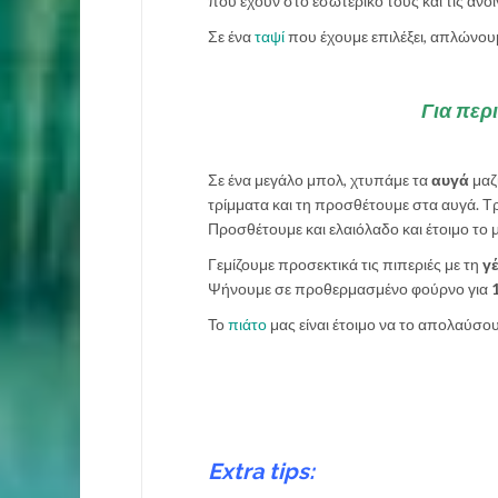
που έχουν στο εσωτερικό τους και τις ανο
Σε ένα
ταψί
που έχουμε επιλέξει, απλώνου
Για περ
Σε ένα μεγάλο μπολ, χτυπάμε τα
αυγά
μαζί
τρίμματα και τη προσθέτουμε στα αυγά. Τ
Προσθέτουμε και ελαιόλαδο και έτοιμο το μ
Γεμίζουμε προσεκτικά τις πιπεριές με τη
γ
Ψήνουμε σε προθερμασμένο φούρνο για
1
Το
πιάτο
μας είναι έτοιμο να το απολαύσουμ
Extra tips: