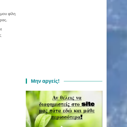
 μου φίλη
έρας.
με
ς
Μην αργείς!