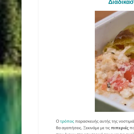
Διαδικασί
Ο
τρόπος
παρασκευής αυτής της νοστιμιάς
θα αγαπήσεις. Ξεκινάμε με τις
πιπεριές
πο