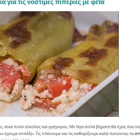
α για τις νόστιμες πιπεριές με φέτα
, είναι πολύ εύκολος και γρήγορος. Με λίγα απλά βήματα θα έχεις ένα π
υ έχουμε επιλέξει. Τις πλένουμε και τις καθαρίζουμε καλά πετώντας τα
σ