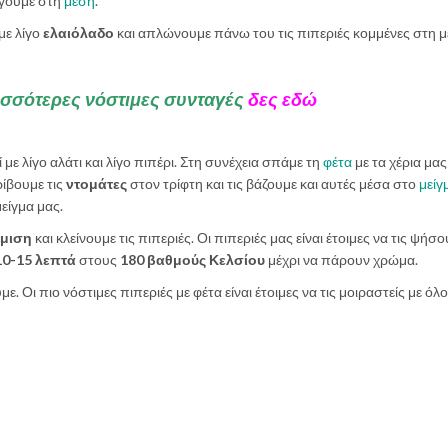
ίγουμε στη
μέση
.
με λίγο
ελαιόλαδο
και απλώνουμε πάνω του τις πιπεριές κομμένες στη μ
ισσότερες νόστιμες συνταγές
δες εδώ
 με λίγο αλάτι και λίγο πιπέρι. Στη συνέχεια σπάμε τη
φέτα
με τα χέρια μας
ρίβουμε τις
ντομάτες
στον τρίφτη και τις βάζουμε και αυτές μέσα στο
μείγ
είγμα μας.
έμιση
και κλείνουμε τις πιπεριές. Οι πιπεριές μας είναι έτοιμες να τις ψήσο
0-15 λεπτά
στους
180 βαθμούς Κελσίου
μέχρι να πάρουν χρώμα.
ε. Οι πιο νόστιμες πιπεριές με φέτα είναι έτοιμες να τις μοιραστείς με όλ