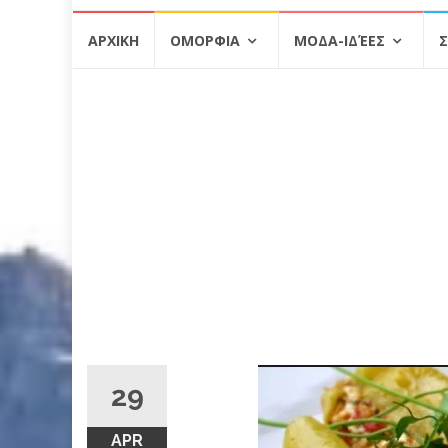
Skip
ΑΡΧΙΚΗ
ΟΜΟΡΦΙΑ
ΜΟΔΑ-ΙΔΈΕΣ
Σ
to
content
29
APR