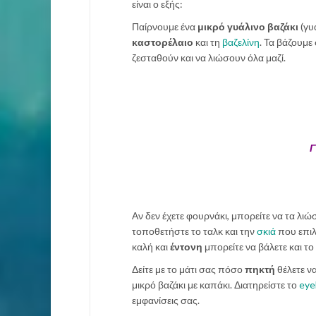
είναι ο εξής:
Παίρνουμε ένα
μικρό γυάλινο βαζάκι
(γυ
καστορέλαιο
και τη
βαζελίνη
. Τα βάζουμε
ζεσταθούν και να λιώσουν όλα μαζί.
Γ
Αν δεν έχετε φουρνάκι, μπορείτε να τα λιώ
τοποθετήστε το ταλκ και την
σκιά
που επιλ
καλή και
έντονη
μπορείτε να βάλετε και τ
Δείτε με το μάτι σας πόσο
πηκτή
θέλετε να
μικρό βαζάκι με καπάκι. Διατηρείστε το
eye
εμφανίσεις σας.