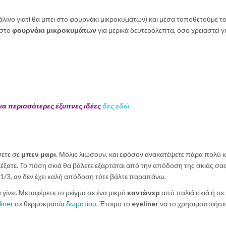
άλινο γιατί θα μπει στο φουρνάκι μικροκυμάτων) και μέσα τοποθετούμε τ
 στο
φουρνάκι μικροκυμάτων
για μερικά δευτερόλεπτα, όσο χρειαστεί γ
ια περισσότερες έξυπνες ιδέες
δες εδώ
σετε σε
μπεν μαρι
. Μόλις λιώσουν, και εφόσον ανακατέψετε πάρα πολύ κ
έξατε. Το πόση σκιά θα βάλετε εξαρτάται από την απόδοση της σκιάς σας.
ο 1/3, αν δεν έχει καλή απόδοση τότε βάλτε παραπάνω.
 γίνει. Μεταφέρετε το μείγμα σε ένα μικρό
κοντέινερ
από παλιά σκιά ή σε
liner
σε θερμοκρασία
δωματίου
. Έτοιμο το
eyeliner
να το χρησιμοποιήσετ