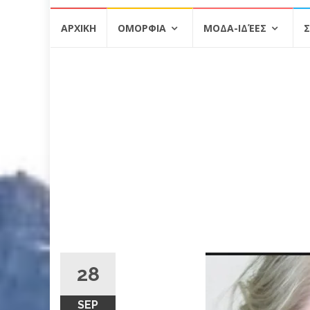
Skip
ΑΡΧΙΚΗ
ΟΜΟΡΦΙΑ
ΜΟΔΑ-ΙΔΈΕΣ
Σ
to
content
28
SEP