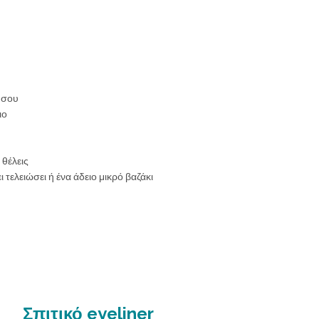
 σου
ιο
 θέλεις
 τελειώσει ή ένα άδειο μικρό βαζάκι
Σπιτικό eyeliner