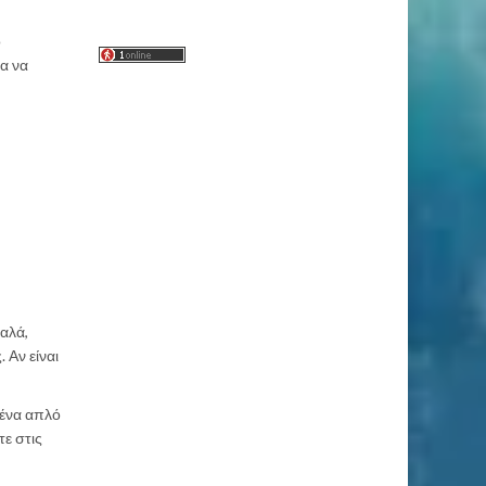
ο
ια να
αλά,
 Αν είναι
 ένα απλό
ε στις