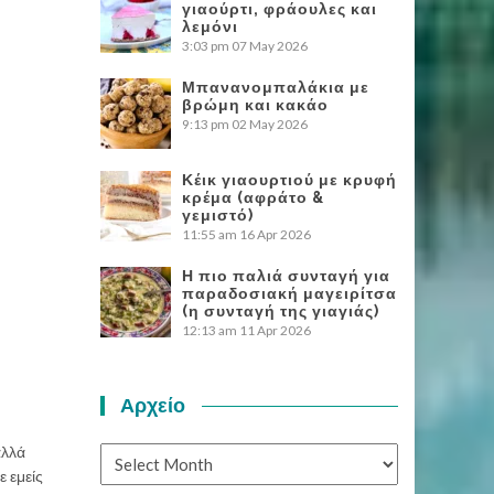
γιαούρτι, φράουλες και
λεμόνι
3:03 pm
07 May 2026
Μπανανομπαλάκια με
βρώμη και κακάο
9:13 pm
02 May 2026
Κέικ γιαουρτιού με κρυφή
κρέμα (αφράτο &
γεμιστό)
11:55 am
16 Apr 2026
Η πιο παλιά συνταγή για
παραδοσιακή μαγειρίτσα
(η συνταγή της γιαγιάς)
12:13 am
11 Apr 2026
Αρχείο
λλά
Αρχείο
 εμείς