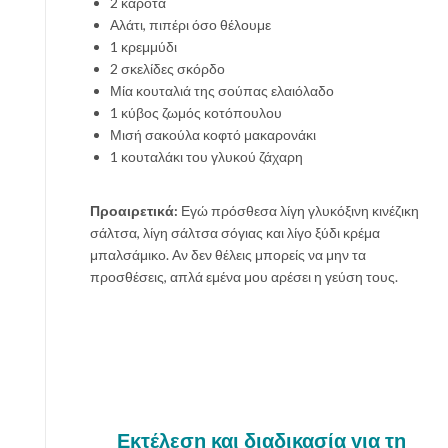
2 καρότα
Αλάτι, πιπέρι όσο θέλουμε
1 κρεμμύδι
2 σκελίδες σκόρδο
Μία κουταλιά της σούπας ελαιόλαδο
1 κύβος ζωμός κοτόπουλου
Μισή σακούλα κοφτό μακαρονάκι
1 κουταλάκι του γλυκού ζάχαρη
Προαιρετικά:
Εγώ πρόσθεσα λίγη γλυκόξινη κινέζικη
σάλτσα, λίγη σάλτσα σόγιας και λίγο ξύδι κρέμα
μπαλσάμικο. Αν δεν θέλεις μπορείς να μην τα
προσθέσεις, απλά εμένα μου αρέσει η γεύση τους.
Εκτέλεση και διαδικασία για τη