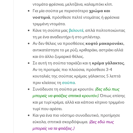
ντομάτα φρέσκια, μελιτζάνα, καλαμπόκι κλπ.
Για μία σούπα με περισσότερο
χρώμα και
νοστιμιά
, πρόσθεσε πελτέ ντομάτας ή φρέσκια
τριμμένη ντομάτα.
Κάνε τη σούπα μας
βελουτέ
, απλά πολτοποιώντας
τη με ένα αναδευτήρι ή στο μπλέντερ.
Αν δεν θέλεις να προσθέσεις
κοφτό μακαρονάκι,
αντικατέστησε το με ρύζι, κριθαράκι, αστράκι αλλά
και ότι άλλο ζυμαρικό θέλεις.
Σε αυτή τη σούπα ταιριάζει και η
κρέμα γάλακτος
.
Αν τη προτιμάς πιο πλούσια, πρόσθεσε 3-4
κουταλιές της σούπας κρέμας γάλακτος 5 λεπτά
πριν κλείσεις τη
σούπα
.
Συνόδευσε τη σούπα με κρουτόν.
(δες εδώ πως
μπορείς να φτιάξεις σπιτικά κρουτόν)
. Όπως επίσης
και με τυρί κρέμα, αλλά και κάποιο κίτρινο τριμμένο
τυρί που αρέσει.
Και για ένα πιο νόστιμο συνοδευτικό, προτίμησε
εύκολα, σπιτικά σκορδόψωμα.
(Δες εδώ πως
μπορείς να τα φτιάξεις.)