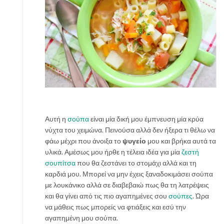
Αυτή η
σούπα
είναι μία δική μου έμπνευση μία κρύα
νύχτα του χειμώνα. Πεινούσα αλλά δεν ήξερα τι θέλω να
φάω μέχρι που άνοιξα το
ψυγείο
μου και βρήκα αυτά τα
υλικά. Αμέσως μου ήρθε η τέλεια ιδέα για μία
ζεστή
σουπίτσα
που θα ζεστάνει το στομάχι αλλά και τη
καρδιά μου. Μπορεί να μην έχεις ξαναδοκιμάσει σούπα
με λουκάνικο αλλά σε διαβεβαιώ πως θα τη λατρέψεις
και θα γίνει από τις πιο αγαπημένες σου
σούπες
. Ώρα
να μάθεις πως μπορείς να φτιάξεις και εσύ την
αγαπημένη μου σούπα.