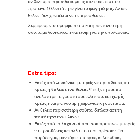
αν θέλουμε , προσθέτουμε τις σάλτσες που σου
πρότεινα 10 λεπτά πριν γίνει το
φαγητό
μας. Αν δεν
θέλεις, δεν χρειάζεται να τις προσθέσεις.
Σερβίρουμε σε όμορφα πιάτα και η πεντανόστιμη
σούπα με λουκάνικο, είναι έτοιμη να την απολαύσεις.
Extra tips:
Εκτός από λουκάνικο, μπορείς να προσθέσεις ότι
κρέας ή θαλασσινό
θέλεις. Φτιάξε τη σούπα
ανάλογα με τα γούστα σου. Ωστόσο, και
χωρίς
κρέας
είναι μία νόστιμη χειμωνιάτικη σουπίτσα.
Αν θέλεις περισσότερη σούπα, διπλασίασε τη
ποσότητα
των υλικών.
Εκτός από τα
λαχανικά
που σου προτείνω, μπορείς
να προσθέσεις και άλλα που σου αρέσουν. Για
παράδειγμα, μανιτάρια, πιπεριές, κολοκυθάκι,