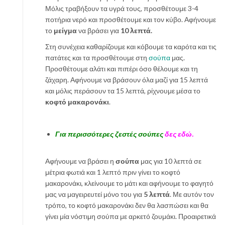
Μόλις τραβήξουν τα υγρά τους, προσθέτουμε 3-4
ποτήρια νερό και προσθέτουμε και τον κύβο. Αφήνουμε
το
μείγμα
να βράσει για
10 λεπτά.
Στη συνέχεια καθαρίζουμε και κόβουμε τα καρότα και τις
πατάτες και τα προσθέτουμε στη
σούπα
μας.
Προσθέτουμε αλάτι και πιπέρι όσο θέλουμε και τη
ζάχαρη. Αφήνουμε να βράσουν όλα μαζί για 15 λεπτά
και μόλις περάσουν τα 15 λεπτά, ρίχνουμε μέσα το
κοφτό μακαρονάκι
.
Για περισσότερες ζεστές σούπες
δες εδώ.
Αφήνουμε να βράσει η
σούπα
μας για 10 λεπτά σε
μέτρια φωτιά και 1 λεπτό πριν γίνει το κοφτό
μακαρονάκι, κλείνουμε το μάτι και αφήνουμε το φαγητό
μας να μαγειρευτεί μόνο του για
5 λεπτά
. Με αυτόν τον
τρόπο, το κοφτό μακαρονάκι δεν θα λασπώσει και θα
γίνει μία νόστιμη σούπα με αρκετό ζουμάκι. Προαιρετικά