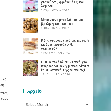
γιαούρτι, φράουλες και
λεμόνι
3:03 pm
07 May 2026
Μπανανομπαλάκια με
βρώμη και κακάο
9:13 pm
02 May 2026
Κέικ γιαουρτιού με κρυφή
κρέμα (αφράτο &
γεμιστό)
11:55 am
16 Apr 2026
Η πιο παλιά συνταγή για
παραδοσιακή μαγειρίτσα
(η συνταγή της γιαγιάς)
12:13 am
11 Apr 2026
 πολύ
φτη.
Αρχείο
επτές
 τυρί.
Αρχείο