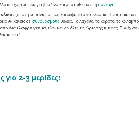
λά και χορταστικό για βραδινό και μου ήρθε αυτή η
συνταγή
.
ι
υλικά
είχα στη κουζίνα μου και λάτρεψα το αποτέλεσμα. Η νοστιμιά αυτή
είς να κάνεις ότι
συνδυασμούς
θέλεις. Το λάχανο, το καρότο, το καλαμπό
ς από ένα
ελαφρύ γεύμα,
είναι και για όλες τις ώρες της ημέρας. Συνέχισε 
εις και εσύ.
ς για 2-3 μερίδες: