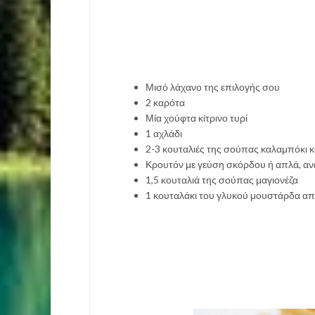
Μισό λάχανο της επιλογής σου
2 καρότα
Μία χούφτα κίτρινο τυρί
1 αχλάδι
2-3 κουταλιές της σούπας καλαμπόκι 
Κρουτόν με γεύση σκόρδου ή απλά, αν
1,5 κουταλιά της σούπας μαγιονέζα
1 κουταλάκι του γλυκού μουστάρδα α