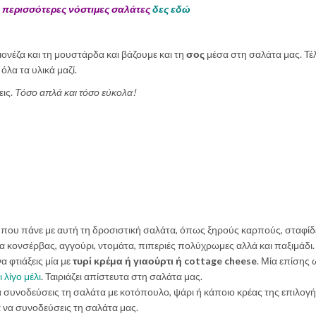
 περισσότερες νόστιμες σαλάτες
δες εδώ
ονέζα και τη μουστάρδα και βάζουμε και τη
σος
μέσα στη σαλάτα μας. Τέ
όλα τα υλικά μαζί.
εις.
Τόσο απλά και τόσο εύκολα!
που πάνε με αυτή τη δροσιστική σαλάτα, όπως ξηρούς καρπούς, σταφίδ
α κονσέρβας, αγγούρι, ντομάτα, πιπεριές πολύχρωμες αλλά και παξιμάδι.
α φτιάξεις μία με
τυρί κρέμα ή γιαούρτι ή cottage cheese
. Μία επίσης
 λίγο μέλι
. Ταιριάζει απίστευτα στη σαλάτα μας.
 συνοδεύσεις τη σαλάτα με κοτόπουλο, ψάρι ή κάποιο κρέας της επιλογή
ια να συνοδεύσεις τη σαλάτα μας.