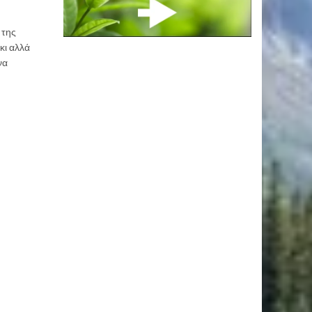
 της
κι αλλά
να