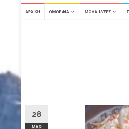
Skip
ΑΡΧΙΚΗ
ΟΜΟΡΦΙΑ
ΜΟΔΑ-ΙΔΈΕΣ
Σ
to
content
28
MAR