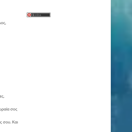
λος,
ες,
 ωραία σος
ς σου. Και