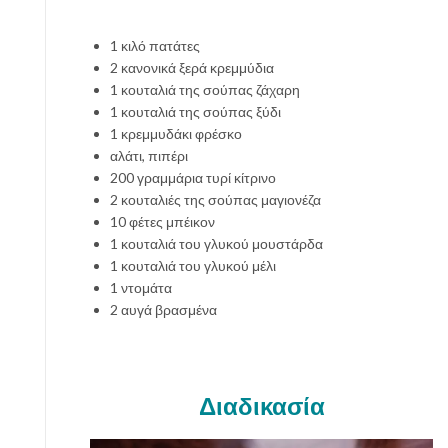
1 κιλό πατάτες
2 κανονικά ξερά κρεμμύδια
1 κουταλιά της σούπας ζάχαρη
1 κουταλιά της σούπας ξύδι
1 κρεμμυδάκι φρέσκο
αλάτι, πιπέρι
200 γραμμάρια τυρί κίτρινο
2 κουταλιές της σούπας μαγιονέζα
10 φέτες μπέικον
1 κουταλιά του γλυκού μουστάρδα
1 κουταλιά του γλυκού μέλι
1 ντομάτα
2 αυγά βρασμένα
Διαδικασία