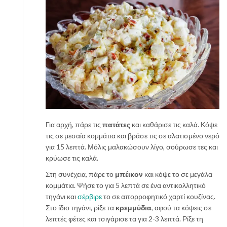
Για αρχή, πάρε τις
πατάτες
και καθάρισε τις καλά. Κόψε
τις σε μεσαία κομμάτια και βράσε τις σε αλατισμένο νερό
για 15 λεπτά. Μόλις μαλακώσουν λίγο, σούρωσε τες και
κρύωσε τις καλά.
Στη συνέχεια, πάρε το
μπέικον
και κόψε το σε μεγάλα
κομμάτια. Ψήσε το για 5 λεπτά σε ένα αντικολλητικό
τηγάνι και
σέρβιρε
το σε απορροφητικό χαρτί κουζίνας.
Στο ίδιο τηγάνι, ρίξε τα
κρεμμύδια
, αφού τα κόψεις σε
λεπτές φέτες και τσιγάρισε τα για 2-3 λεπτά. Ρίξε τη