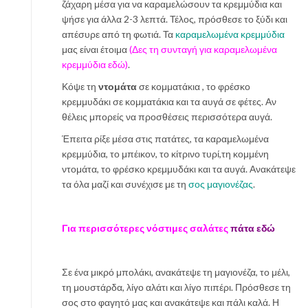
ζάχαρη μέσα για να καραμελώσουν τα κρεμμύδια και
ψήσε για άλλα 2-3 λεπτά. Τέλος, πρόσθεσε το ξύδι και
απέσυρε από τη φωτιά. Τα
καραμελωμένα κρεμμύδια
μας είναι έτοιμα
(Δες τη συνταγή για καραμελωμένα
κρεμμύδια εδώ)
.
Κόψε τη
ντομάτα
σε κομματάκια , το φρέσκο
κρεμμυδάκι σε κομματάκια και τα αυγά σε φέτες. Αν
θέλεις μπορείς να προσθέσεις περισσότερα αυγά.
Έπειτα ρίξε μέσα στις πατάτες, τα καραμελωμένα
κρεμμύδια, το μπέικον, το κίτρινο τυρί,τη κομμένη
ντομάτα, το φρέσκο κρεμμυδάκι και τα αυγά. Ανακάτεψε
τα όλα μαζί και συνέχισε με τη
σος μαγιονέζας
.
Για περισσότερες νόστιμες σαλάτες
πάτα εδώ
Σε ένα μικρό μπολάκι, ανακάτεψε τη μαγιονέζα, το μέλι,
τη μουστάρδα, λίγο αλάτι και λίγο πιπέρι. Πρόσθεσε τη
σος στο φαγητό μας και ανακάτεψε και πάλι καλά. Η