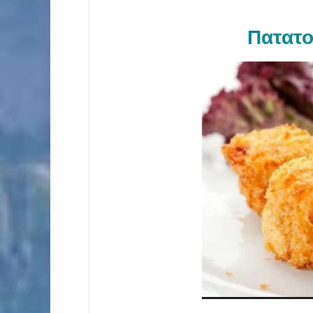
Πατατο