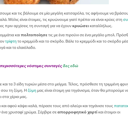
ίσουμε και τις βάλουμε σε μία μεγάλη κατσαρόλα, τις αφήνουμε να βράσου
. Μόλις είναι έτοιμες, τις κρυώνουμε γιατί πρέπει να είναι κρύες στη
συ
ρες πριν αρχίσεις τη συνταγή για να έχουν
κρυώσει
καταλλήλως.
κομμάτια και
πολτοποίησε
τις με ένα πιρούνι σε ένα μεγάλο μπολ. Πρόσθ
τον
τρίφτη
το κρεμμύδι και το σκόρδο. Βάλε το κρεμμύδι και το σκόρδο μέ
υγά και το ελαιόλαδο.
 περισσότερες νόστιμες συνταγές
δες εδώ
ξε και τα 3 είδη τυριών μέσα στο μείγμα. Τέλος, πρόσθεσε τη τριμμένη φρυ
α σου τη ζύμη. Η
ζύμη
μας είναι έτοιμη για τηγάνισμα, όταν θα μπορούμε ν
ι στα χέρια μας.
 και αφού κάψει καλά, πέρασε τους από αλεύρι και τηγάνισε τους
πατατο
ν ένα χρυσαφί χρώμα. Σέρβιρε σε
απορροφητικό χαρτί
και έτοιμοι οι