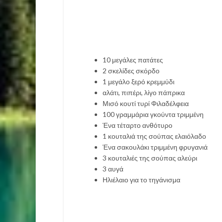
10 μεγάλες πατάτες
2 σκελίδες σκόρδο
1 μεγάλο ξερό κρεμμύδι
αλάτι, πιπέρι, λίγο πάπρικα
Μισό κουτί τυρί Φιλαδέλφεια
100 γραμμάρια γκούντα τριμμένη
Ένα τέταρτο ανθότυρο
1 κουταλιά της σούπας ελαιόλαδο
Ένα σακουλάκι τριμμένη φρυγανιά
3 κουταλιές της σούπας αλεύρι
3 αυγά
Ηλιέλαιο για το τηγάνισμα