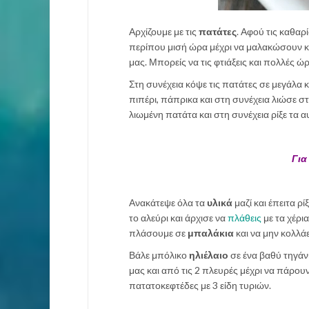
Αρχίζουμε με τις
πατάτες
. Αφού τις καθαρ
περίπου μισή ώρα μέχρι να μαλακώσουν καλά
μας. Μπορείς να τις φτιάξεις και πολλές ώ
Στη συνέχεια κόψε τις πατάτες σε μεγάλα 
πιπέρι, πάπρικα και στη συνέχεια λιώσε σ
λιωμένη πατάτα και στη συνέχεια ρίξε τα α
Για
Ανακάτεψε όλα τα
υλικά
μαζί και έπειτα ρί
το αλεύρι και άρχισε να
πλάθεις
με τα χέρι
πλάσουμε σε
μπαλάκια
και να μην κολλάε
Βάλε μπόλικο
ηλιέλαιο
σε ένα βαθύ τηγάνι
μας και από τις 2 πλευρές μέχρι να πάρου
πατατοκεφτέδες με 3 είδη τυριών.