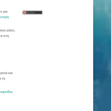
ν για
νταγή
εσε αλάτι,
σα στη
γανιά και
α τη
κεφτέδες