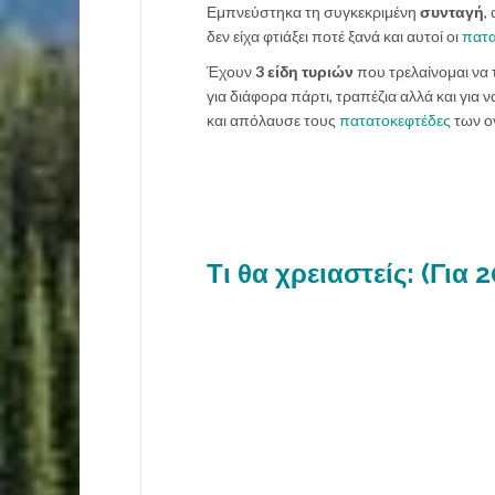
Εμπνεύστηκα τη συγκεκριμένη
συνταγή
,
δεν είχα φτιάξει ποτέ ξανά και αυτοί οι
πατα
Έχουν
3 είδη τυριών
που τρελαίνομαι να 
για διάφορα πάρτι, τραπέζια αλλά και για 
και απόλαυσε τους
πατατοκεφτέδες
των ο
Τι θα χρειαστείς: (Για 