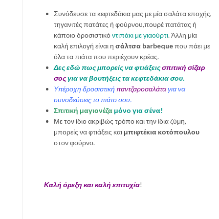
Συνόδευσε τα κεφτεδάκια μας με μία σαλάτα εποχής,
τηγανιτές πατάτες ή φούρνου,πουρέ πατάτας ή
κάποιο δροσιστικό
ντιπάκι με γιαούρτι
. Άλλη μία
καλή επιλογή είναι η
σάλτσα barbeque
που πάει με
όλα τα πιάτα που περιέχουν κρέας.
Δες εδώ πως μπορείς να φτιάξεις
σπιτική σίζαρ
σος
για να βουτήξεις τα κεφτεδάκια σου.
Υπέροχη δροσιστική
παντζαροσαλάτα
για να
συνοδεύσεις το πιάτο σου.
Σπιτική μαγιονέζα
μόνο για σένα!
Με τον ίδιο ακριβώς τρόπο και την ίδια ζύμη,
μπορείς να φτιάξεις και
μπιφτέκια κοτόπουλου
στον φούρνο.
Καλή όρεξη και καλή επιτυχία
!