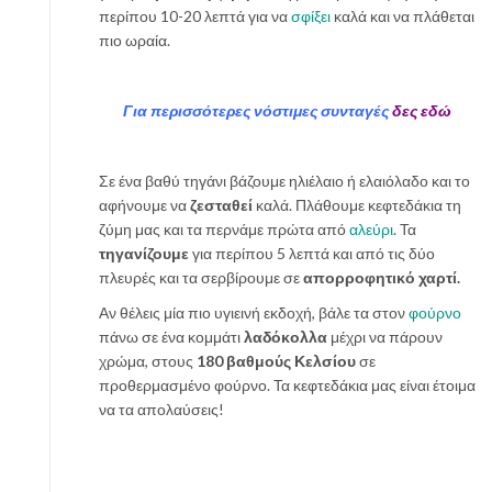
περίπου 10-20 λεπτά για να
σφίξει
καλά και να πλάθεται
πιο ωραία.
Γ
ια περισσότερες νόστιμες συνταγές
δες εδώ
Σε ένα βαθύ τηγάνι βάζουμε ηλιέλαιο ή ελαιόλαδο και το
αφήνουμε να
ζεσταθεί
καλά. Πλάθουμε κεφτεδάκια τη
ζύμη μας και τα περνάμε πρώτα από
αλεύρι
. Τα
τηγανίζουμε
για περίπου 5 λεπτά και από τις δύο
πλευρές και τα σερβίρουμε σε
απορροφητικό χαρτί.
Αν θέλεις μία πιο υγιεινή εκδοχή, βάλε τα στον
φούρνο
πάνω σε ένα κομμάτι
λαδόκολλα
μέχρι να πάρουν
χρώμα, στους
180 βαθμούς Κελσίου
σε
προθερμασμένο φούρνο. Τα κεφτεδάκια μας είναι έτοιμα
να τα απολαύσεις!