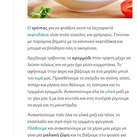
Ο
τρόπος
για να φτιάξετε αυτά τα λαχταριστά
κεφτεδάκια
, είναι πολύ εύκολος και γρήγορος. Γίνονται
με παρόμοια βήματα με τα κανονικά κεφτεδάκια και
μπορεί να βοηθήσει όλη η οικογένεια.
Αρχίζουμε τρίβοντας το
κρεμμύδι
στον τρίφτη μέχρι να
λιώσει τελείως και να μην έχει μέσα κομματάκια. Το
αφήνουμε στην άκρη και βάζουμε σε ένα μεγάλο μπολ
τον
κιμά
μας. Προσθέτουμε το σκόρδο σε σκόνη, αλάτι,
πιπέρι και ρίγανη όσο θέλουμε, τη πάπρικα και το
τριμμένο κρεμμύδι. Ανακατεύουμε όλα τα
υλικά
μαζί με
το χέρι μας ή με ένα κουτάλι και στη συνέχεια ρίχνουμε
τα αυγά και τη μουστάρδα.
Ανακατεύουμε πάλι όλα τα υλικά μαζί και τέλος το
ελαιόλαδο και σιγά σιγά τη τριμμένη φρυγανιά.
Πλάθουμε
και ανακατεύουμε με τα χέρια μας μέχρι να
γίνει μία
μαλακή ζύμη
και τη βάζουμε στο ψυγείο για