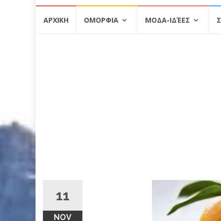
Skip
ΑΡΧΙΚΗ
ΟΜΟΡΦΙΑ
ΜΟΔΑ-ΙΔΈΕΣ
Σ
to
content
11
NOV