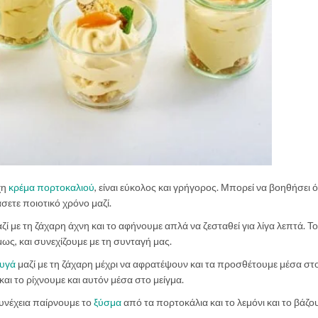
χη
κρέμα πορτοκαλιού
, είναι εύκολος και γρήγορος. Μπορεί να βοηθήσει 
σετε ποιοτικό χρόνο μαζί.
αζί με τη ζάχαρη άχνη και το αφήνουμε απλά να ζεσταθεί για λίγα λεπτά. Το
μως, και συνεχίζουμε με τη συνταγή μας.
υγά
μαζί με τη ζάχαρη μέχρι να αφρατέψουν και τα προσθέτουμε μέσα στο
αι το ρίχνουμε και αυτόν μέσα στο μείγμα.
συνέχεια παίρνουμε το
ξύσμα
από τα πορτοκάλια και το λεμόνι και το βάζο