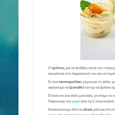
Ο
τρόπος
για να φτιάξεις αυτή την υπέρο
οικογένεια στη παρασκευή του και να περά
Σε ένα
κατσαρολάκι
, ρίχνουμε το γάλα μ
αφήνουμε να
ζεσταθεί
και όχι να βράσει ό
Έπειτα σε ένα άλλο μπολάκι, χτυπάμε τα
α
Παίρνουμε τον
χυμό
από τα 2 πορτοκάλια κ
Ανακατεύουμε όλα τα
υλικά
μαζί και στη 
αυτό στη κατσαρόλα μας μαζί τις βανίλιες.