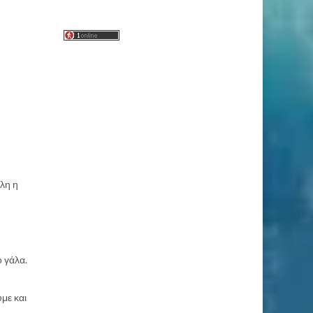
όλη η
 γάλα.
υμε και