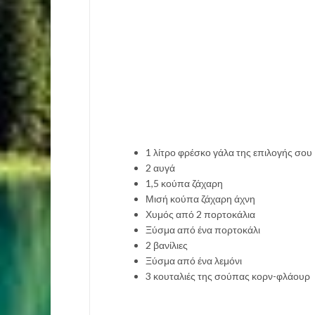
1 λίτρο φρέσκο γάλα της επιλογής σου
2 αυγά
1,5 κούπα ζάχαρη
Μισή κούπα ζάχαρη άχνη
Χυμός από 2 πορτοκάλια
Ξύσμα από ένα πορτοκάλι
2 βανίλιες
Ξύσμα από ένα λεμόνι
3 κουταλιές της σούπας κορν-φλάουρ