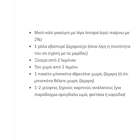
Μισό κιλό γιαούρτι με λίγα λιπαρά (εγώ παίρνω με
2%)
1 γάλα εβαπορέ ζαχαρούχο (είναι λίγη η ποσότητα
του σε σχέση με τις μερίδες)
Ξύσμα από 2 λεμόνια
Τον χυμό από 1 λεμόνι
1 πακέτο μπισκότα digestive χωρίς ζάχαρη (ή ότι
μπισκότα θέλετε χωρίς ζάχαρη)
1-2 χούφτες ξηρούς καρπούς ανάλατους (για
παράδειγμα αμύγδαλα ωμά, φιστίκια ή καρύδια)