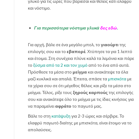
γλυκό για τις ώρες που βαριέσαι και θέλεις κάτι ελαφρύ
και νόστιμο.
Για περισσότερα νόστιμα γλυκά
δες εδώ
.
Για αρχή, βάλε σε ένα μεγάλο μπολ, το
γιαούρτι
της
επιλογής σου και το
εβαπορέ
. Χτύπησε τα για 1 λεπτό
και έτοιμα. Στη συνέχεια πλύνε καλά τα λεμόνια και πάρε
το
ξύσμα από τα 2 και τον χυμό
από το ένα από αυτά.
Πρόσθεσε τα μέσα στο
μείγμα
και ανακάτεψε τα όλα
μαζί κυκλικά και απαλά. Έπειτα, σπάσε τα
μπισκότα
με
τα χέρια σου σε ότι μέγεθος θέλεις και ρίξε τα μέσα στο
μείγμα. Τέλος, ρίξε τους
ξηρούς καρπούς
της επιλογής
σου και ανακάτεψε όλο το μείγμα με τις ίδιες κινήσεις για
να παραμείνει
αφράτο
το παγωτό μας.
Βάλε το στη
κατάψυξη
για 2-3 ώρες και σέρβιρε. Το
ελαφρύ παγωτό διαίτης με μπισκότα, είναι έτοιμο να το
απολαύσεις.