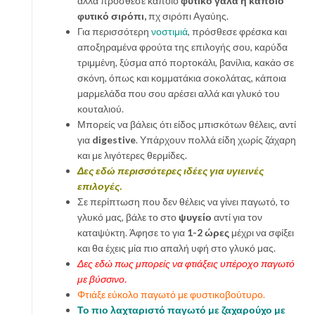
αλλά πρόσθεσε κάποιο
φυτικό γάλα ή κάποιο
φυτικό σιρόπι,
πχ σιρόπι Αγαύης.
Για περισσότερη
νοστιμιά
, πρόσθεσε φρέσκα και
αποξηραμένα φρούτα της επιλογής σου, καρύδα
τριμμένη, ξύσμα από πορτοκάλι, βανίλια, κακάο σε
σκόνη, όπως και κομματάκια σοκολάτας, κάποια
μαρμελάδα που σου αρέσει αλλά και γλυκό του
κουταλιού.
Μπορείς να βάλεις ότι είδος μπισκότων θέλεις, αντί
για
digestive
. Υπάρχουν πολλά είδη χωρίς ζάχαρη
και με λιγότερες θερμίδες.
Δες εδώ περισσότερες ιδέες για υγιεινές
επιλογές.
Σε περίπτωση που δεν θέλεις να γίνει παγωτό, το
γλυκό μας, βάλε το στο
ψυγείο
αντί για τον
καταψύκτη. Άφησε το για
1-2 ώρες
μέχρι να σφίξει
και θα έχεις μία πιο απαλή υφή στο γλυκό μας.
Δες εδώ πως μπορείς να φτιάξεις υπέροχο παγωτό
με βύσσινο.
Φτιάξε εύκολο παγωτό με φυστικοβούτυρο.
Το πιο λαχταριστό παγωτό με ζαχαρούχο με