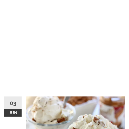
03
JUN