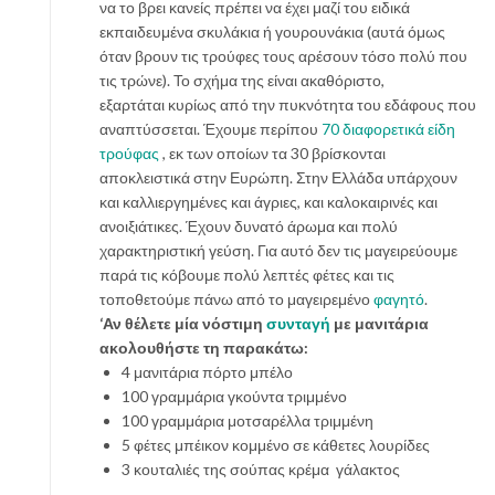
να το βρει κανείς πρέπει να έχει μαζί του ειδικά
εκπαιδευμένα σκυλάκια ή γουρουνάκια (αυτά όμως
όταν βρουν τις τρούφες τους αρέσουν τόσο πολύ που
τις τρώνε). Το σχήμα της είναι ακαθόριστο,
εξαρτάται κυρίως από την πυκνότητα του εδάφους που
αναπτύσσεται. Έχουμε περίπου
70 διαφορετικά είδη
τρούφας
, εκ των οποίων τα 30 βρίσκονται
αποκλειστικά στην Ευρώπη. Στην Ελλάδα υπάρχουν
και καλλιεργημένες και άγριες, και καλοκαιρινές και
ανοιξιάτικες. Έχουν δυνατό άρωμα και πολύ
χαρακτηριστική γεύση. Για αυτό δεν τις μαγειρεύουμε
παρά τις κόβουμε πολύ λεπτές φέτες και τις
τοποθετούμε πάνω από το μαγειρεμένο
φαγητό
.
‘Αν θέλετε μία νόστιμη
συνταγή
με μανιτάρια
ακολουθήστε τη παρακάτω:
4 μανιτάρια πόρτο μπέλο
100 γραμμάρια γκούντα τριμμένο
100 γραμμάρια μοτσαρέλλα τριμμένη
5 φέτες μπέικον κομμένο σε κάθετες λουρίδες
3 κουταλιές της σούπας κρέμα γάλακτος