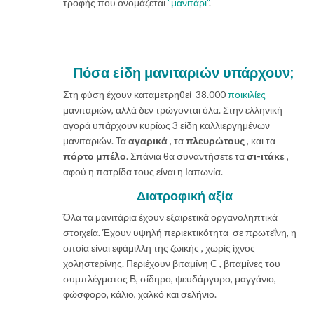
τροφής που ονομάζεται
”μανιτάρι”
.
Πόσα είδη μανιταριών υπάρχουν;
Στη φύση έχουν καταμετρηθεί 38.000
ποικιλίες
μανιταριών, αλλά δεν τρώγονται όλα. Στην ελληνική
αγορά υπάρχουν κυρίως 3 είδη καλλιεργημένων
μανιταριών. Τα
αγαρικά
, τα
πλευρώτους
, και τα
πόρτο μπέλο
. Σπάνια θα συναντήσετε τα
σι-ιτάκε
,
αφού η πατρίδα τους είναι η Ιαπωνία.
Διατροφική αξία
Όλα τα μανιτάρια έχουν εξαιρετικά οργανοληπτικά
στοιχεία. Έχουν υψηλή περιεκτικότητα σε πρωτεΐνη, η
οποία είναι εφάμιλλη της ζωικής , χωρίς ίχνος
χοληστερίνης. Περιέχουν βιταμίνη C , βιταμίνες του
συμπλέγματος Β, σίδηρο, ψευδάργυρο, μαγγάνιο,
φώσφορο, κάλιο, χαλκό και σελήνιο.