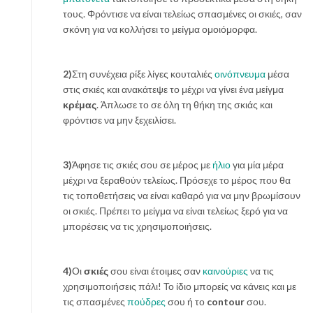
τους. Φρόντισε να είναι τελείως σπασμένες οι σκιές, σαν
σκόνη για να κολλήσει το μείγμα ομοιόμορφα.
2)
Στη συνέχεια ρίξε λίγες κουταλιές
οινόπνευμα
μέσα
στις σκιές και ανακάτεψε το μέχρι να γίνει ένα μείγμα
κρέμας
. Άπλωσε το σε όλη τη θήκη της σκιάς και
φρόντισε να μην ξεχειλίσει.
3)
Άφησε τις σκιές σου σε μέρος με
ήλιο
για μία μέρα
μέχρι να ξεραθούν τελείως. Πρόσεχε το μέρος που θα
τις τοποθετήσεις να είναι καθαρό για να μην βρωμίσουν
οι σκιές. Πρέπει το μείγμα να είναι τελείως ξερό για να
μπορέσεις να τις χρησιμοποιήσεις.
4)
Οι
σκιές
σου είναι έτοιμες σαν
καινούριες
να τις
χρησιμοποιήσεις πάλι! Το ίδιο μπορείς να κάνεις και με
τις σπασμένες
πούδρες
σου ή το
contour
σου.