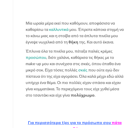
Μία ωραία μέρα εκεί που καθόμουν, αποφάσισα να
καθαρίσω τα
καλλυντικά
μου. Έπρεπε κάποια στιγμή να
το κάνω μιας και η στοίβα από τα άπλυτα πινέλα μου
έγνεψε νωχελικά από τη
θήκη
της. Και αυτό έκανα.
Έπλυνα όλα τα πινέλα μου, πέταξα παλιές κρέμες
προσώπου
, διότι χαλάνε, καθάρισα τις θήκες με το
make-up μου και συνέχισα στις σκιές, όπου έπαθα ένα
μικρό σοκ. Είχα τόσες πολλές
σκιές
που ούτε εγώ δεν
πίστευα ότι της είχα αγοράσει. Όλα καλά μέχρι εδώ αλλά
υπήρχε ένα θέμα. Οι πιο πολλές είχαν σπάσει και είχαν
γίνει κομματάκια. Το περιεχόμενο τους είχε χυθεί μέσα
στο τσαντάκι και είχε γίνει
πολύχρωμο
.
Για περισσότερα tips για το πρόσωπο σου
πάτα