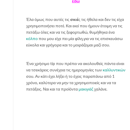
εδώ
Έλα όμως που αυτές τις
σκιέ
ς τις ήθελα και δεν τις είχα
χρησιμοποιήσει ποτέ. Και εκεί που ήμουν έτοιμη να τις
πετάξω όλες και να τις ξεφορτωθώ, θυμήθηκα ένα
κόλπο
που μου είχε πει μία φίλη,για να τις επισκευάσω
εύκολα και γρήγορα και το μοιράζομαι μαζί σου.
Ένα χρήσιμο tip που πρέπει να ακολουθείς πάντα είναι
να τσεκάρεις συνέχεια τις ημερομηνίες των
καλλυντικών
σου. Αν κάτι έχει λήξει ή το έχεις παραπάνω από 1
χρόνο, καλύτερα να μην τα χρησιμοποιείς και να τα
πετάξεις. Ναι και τα προϊόντα
μακιγιάζ
χαλάνε.