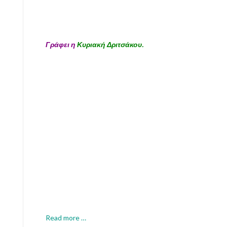
ς
α
π
ρ
Γράφει η
Κυριακή Δριτσάκου.
ό
ο
π
τ
α
a
Read more
…