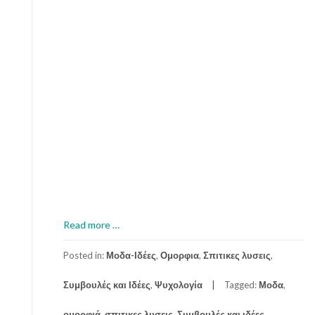
a
Read more
…
b
o
Posted in:
Μοδα-Ιδέες
,
Ομορφια
,
Σπιτικες λυσεις
,
u
Συμβουλές και Ιδέες
,
Ψυχολογία
Tagged:
Μοδα
,
t
Μ
ομορφιά
,
σπιτικες λυσεις
,
Συμβουλές και ιδέες
,