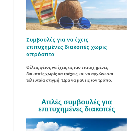
ο
ν
ο
μ
ί
α
Συμβουλές για να έχεις
μ
επιτυχημένες διακοπές χωρίς
ε
απρόοπτα
α
π
Θέλεις φέτος να έχεις τις πιο επιτυχημένες
λ
διακοπές χωρίς να τρέχεις και να αγχώνεσαι
ά
τελευταία στιγμή; Ώρα να μάθεις τον τρόπο.
t
i
p
s
Απλές συμβουλές για
α
επιτυχημένες διακοπές
π
ό
τ