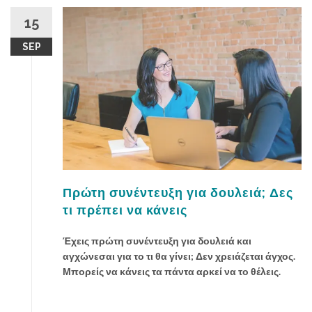
μ
β
15
ο
SEP
υ
λ
έ
ς
γ
ι
α
ν
α
έ
Πρώτη συνέντευξη για δουλειά; Δες
χ
τι πρέπει να κάνεις
ε
ι
Έχεις πρώτη συνέντευξη για δουλειά και
ς
αγχώνεσαι για το τι θα γίνει; Δεν χρειάζεται άγχος.
ε
Μπορείς να κάνεις τα πάντα αρκεί να το θέλεις.
π
ι
τ