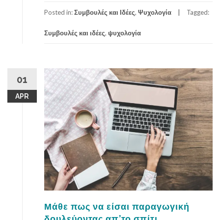
b
o
Posted in:
Συμβουλές και Ιδέες
,
Ψυχολογία
Tagged:
u
Συμβουλές και ιδέες
,
ψυχολογία
t
Π
ρ
ώ
τ
01
η
APR
σ
υ
ν
έ
ν
τ
ε
υ
ξ
η
Μάθε πως να είσαι παραγωγική
γ
ι
δουλεύοντας απ’το σπίτι