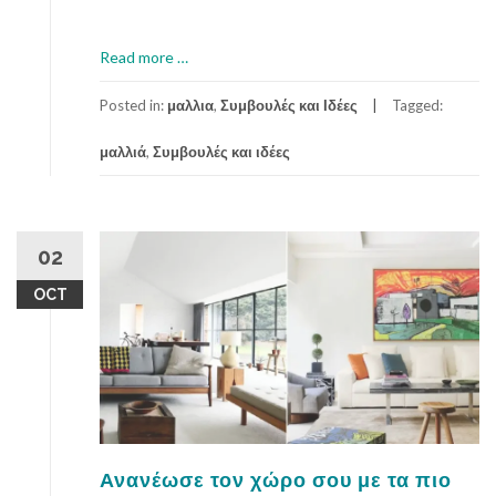
a
Read more
…
b
o
Posted in:
μαλλια
,
Συμβουλές και Ιδέες
Tagged:
u
μαλλιά
,
Συμβουλές και ιδέες
t
Ο
σ
ω
σ
02
τ
OCT
ό
ς
κ
ο
μ
μ
ω
τ
Ανανέωσε τον χώρο σου με τα πιο
ή