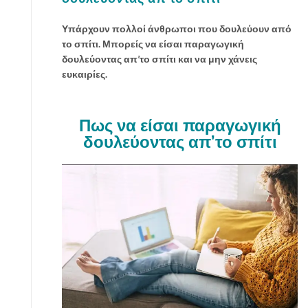
α
δ
Υπάρχουν πολλοί άνθρωποι που δουλεύουν από
ο
το σπίτι. Μπορείς να είσαι παραγωγική
υ
δουλεύοντας απ’το σπίτι και να μην χάνεις
λ
ευκαιρίες.
ε
ι
ά
Πως να είσαι παραγωγική
;
δουλεύοντας απ’το σπίτι
Δ
ε
ς
τ
ι
π
ρ
έ
π
ε
ι