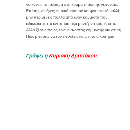
ο
να κάνεις το πείραμα στο κομμωτήριο της γειτονιάς.
μ
Επίσης, αν έχεις φυσικό σγουρό και φουντωτό μαλλί,
ί
μην περιμένεις πολλά από έναν κομμωτή που
α
ειδικεύεται στα εντυπωσιακά μοντέρνα κουρέματα.
Αλλά ξέρεις ποιος είναι ο σωστός κομμωτής για σένα;
Πώς μπορείς να τον επιλέξεις και με ποια κριτήρια;
Γράφει η
Κυριακή Δριτσάκου.