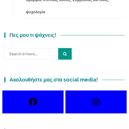
ά
θ
ψυχολογία
ε
π
ω
ς
Πες μου τι ψάχνεις!
ν
α
Search
ε
for:
ί
σ
α
ι
Ακολουθήστε μας στα social media!
π
α
ρ
α
γ
ω
γ
ι