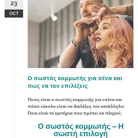
ε
23
π
OCT
ω
ς
ν
α
κ
ά
ν
ε
ι
ς
Ο σωστός κομμωτής για σένα και
δ
πως να τον επιλέξεις
η
μ
Ποιος είναι ο σωστός κομμωτής για εσένα και
ι
πόσο εύκολο είναι να διαλέξεις τον κατάλληλο;
ο
Ποια είναι τα κριτήρια που πρέπει να πληροί;
υ
ρ
Ο σωστός κομμωτής – Η
γ
σωστή επιλογή
ι