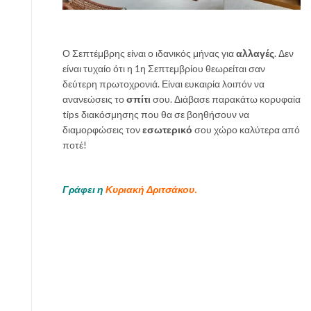
π
ι
λ
Ο Σεπτέμβρης είναι ο ιδανικός μήνας για
αλλαγές
. Δεν
έ
είναι τυχαίο ότι η 1η Σεπτεμβρίου θεωρείται σαν
ξ
δεύτερη πρωτοχρονιά. Είναι ευκαιρία λοιπόν να
ε
ανανεώσεις το
σπίτι
σου. Διάβασε παρακάτω κορυφαία
ι
tips διακόσμησης που θα σε βοηθήσουν να
ς
διαμορφώσεις τον
εσωτερικό
σου χώρο καλύτερα από
ποτέ!
Γράφει η
Κυριακή Δριτσάκου.