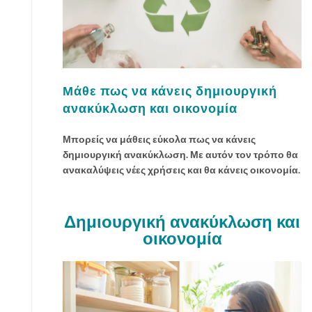
ν
α
π
ε
τ
ύ
Μάθε πως να κάνεις δημιουργική
χ
ανακύκλωση και οικονομία
ε
ι
Μπορείς να μάθεις εύκολα πως να κάνεις
ς
δημιουργική ανακύκλωση. Με αυτόν τον τρόπο θα
μ
ανακαλύψεις νέες χρήσεις και θα κάνεις οικονομία.
ί
α
σ
Δημιουργική ανακύκλωση και
ω
οικονομία
σ
τ
ή
μ
ε