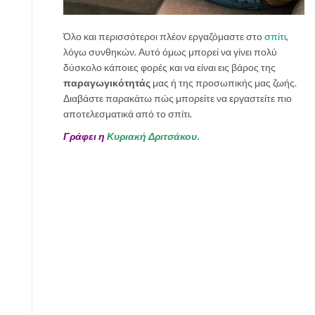
ν
α
Όλο και περισσότεροι πλέον εργαζόμαστε στο
σπίτι
,
κ
λόγω συνθηκών. Αυτό όμως μπορεί να γίνει πολύ
ά
δύσκολο κάποιες φορές και να είναι εις βάρος της
ν
παραγωγικότητάς
μας ή της προσωπικής μας ζωής.
ε
Διαβάστε παρακάτω πώς μπορείτε να εργαστείτε πιο
ι
αποτελεσματικά από το σπίτι.
ς
Γράφει η
Κυριακή Δριτσάκου.