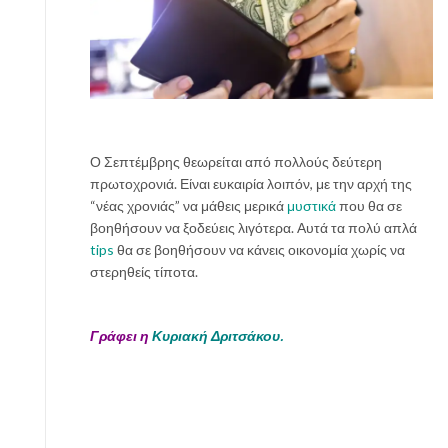
α
ί
α
t
i
p
s
δ
Ο Σεπτέμβρης θεωρείται από πολλούς δεύτερη
ι
πρωτοχρονιά. Είναι ευκαιρία λοιπόν, με την αρχή της
α
“νέας χρονιάς” να μάθεις μερικά
μυστικά
που θα σε
κ
βοηθήσουν να ξοδεύεις λιγότερα. Αυτά τα πολύ απλά
ό
tips
θα σε βοηθήσουν να κάνεις οικονομία χωρίς να
σ
στερηθείς τίποτα.
μ
η
Γράφει η
Κυριακή Δριτσάκου.
σ
η
ς