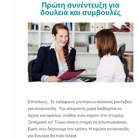
Πρώτη συνέντευξη για
υ
δουλειά και συμβουλές
χ
η
μ
έ
ν
ε
ς
δ
ι
α
κ
ο
π
έ
Επιτέλους. Το τηλέφωνο χτύπησε κι έκλεισες ραντεβού
ς
για συνέντευξη. Την απέραντη χαρά διαδέχεται το
χ
άγχος και αμέσως νιώθεις έναν κόμπο στο στομάχι.
ω
Ξεπέρασέ το! Τώρα είναι η στιγμή να εντυπωσιάσεις.
ρ
Εμείς σου δείχνουμε τον τρόπο. Η πρώτη συνέντευξη
ί
για δουλειά θα πάει τέλεια.