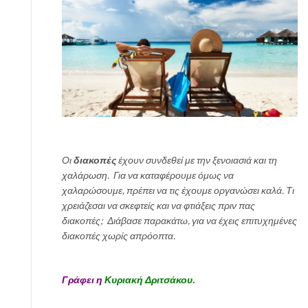
η
κ
α
θ
η
μ
ε
ρ
ι
ν
ό
Οι
διακοπές
έχουν συνδεθεί με την ξενοιασιά και τη
τ
χαλάρωση. Για να καταφέρουμε όμως να
η
χαλαρώσουμε, πρέπει να τις έχουμε οργανώσει καλά. Τι
τ
χρειάζεσαι να σκεφτείς και να φτιάξεις πριν πας
α
διακοπές; Διάβασε παρακάτω, για να έχεις επιτυχημένες
σ
διακοπές χωρίς απρόοπτα.
ο
υ
Γράφει η
Κυριακή Δριτσάκου.