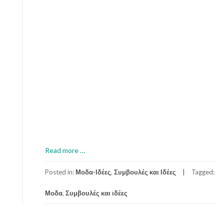
a
Read more
…
b
o
Posted in:
Μοδα-Ιδέες
,
Συμβουλές και Ιδέες
Tagged:
u
Μοδα
,
Συμβουλές και ιδέες
t
Σ
υ