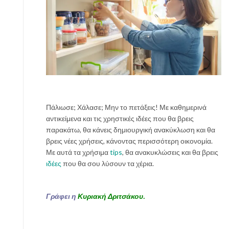
τ
α
κ
ό
μ
ι
σ
η
χ
ω
Πάλιωσε; Χάλασε; Μην το πετάξεις! Με καθημερινά
ρ
αντικείμενα και τις χρηστικές ιδέες που θα βρεις
ί
παρακάτω, θα κάνεις δημιουργική ανακύκλωση και θα
ς
βρεις νέες χρήσεις, κάνοντας περισσότερη οικονομία.
ά
Με αυτά τα χρήσιμα
tips
, θα ανακυκλώσεις και θα βρεις
γ
ιδέες
που θα σου λύσουν τα χέρια.
χ
ο
ς
Γράφει η
Κυριακή Δριτσάκου.