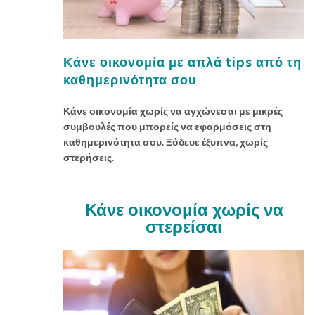
ν
χ
ώ
ρ
Κάνε οικονομία με απλά tips από τη
ο
καθημερινότητα σου
σ
ο
Κάνε οικονομία χωρίς να αγχώνεσαι με μικρές
υ
συμβουλές που μπορείς να εφαρμόσεις στη
μ
καθημερινότητα σου. Ξόδευε έξυπνα, χωρίς
ε
στερήσεις.
τ
α
π
Κάνε οικονομία χωρίς να
ι
στερείσαι
ο
κ
ο
ρ
υ
φ