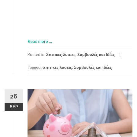
a
Read more
…
b
o
Posted in:
Σπιτικες λυσεις
,
Συμβουλές και Ιδέες
u
Tagged:
σπιτικες λυσεις
,
Συμβουλές και ιδέες
t
Α
ν
α
ν
26
έ
SEP
ω
σ
ε
τ
ο