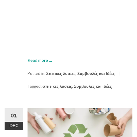
a
Read more
…
b
o
Posted in:
Σπιτικες λυσεις
,
Συμβουλές και Ιδέες
u
Tagged:
σπιτικες λυσεις
,
Συμβουλές και ιδέες
t
T
i
p
s
01
γ
DEC
ι
α