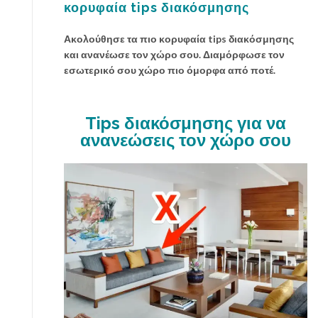
κορυφαία tips διακόσμησης
ς
γ
Ακολούθησε τα πιο κορυφαία tips διακόσμησης
ι
και ανανέωσε τον χώρο σου. Διαμόρφωσε τον
α
εσωτερικό σου χώρο πιο όμορφα από ποτέ.
σ
έ
ν
Tips διακόσμησης για να
α
ανανεώσεις τον χώρο σου
κ
α
ι
π
ω
ς
ν
α
τ
ο
ν
ε