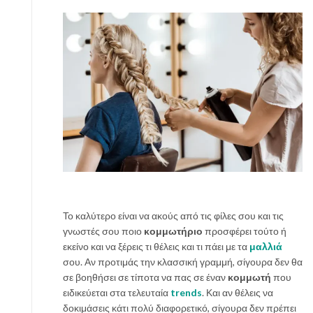
κ
ή
α
ν
α
κ
ύ
κ
λ
ω
σ
η
κ
α
Το καλύτερο είναι να ακούς από τις φίλες σου και τις
ι
γνωστές σου ποιο
κομμωτήριο
προσφέρει τούτο ή
ο
εκείνο και να ξέρεις τι θέλεις και τι πάει με τα
μαλλιά
ι
σου. Αν προτιμάς την κλασσική γραμμή, σίγουρα δεν θα
κ
σε βοηθήσει σε τίποτα να πας σε έναν
κομμωτή
που
ο
ειδικεύεται στα τελευταία
trends
. Και αν θέλεις να
ν
δοκιμάσεις κάτι πολύ διαφορετικό, σίγουρα δεν πρέπει