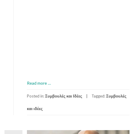
a
Read more
…
b
o
Posted in:
Συμβουλές και Ιδέες
Tagged:
Συμβουλές
u
και ιδέες
t
Μ
ά
θ