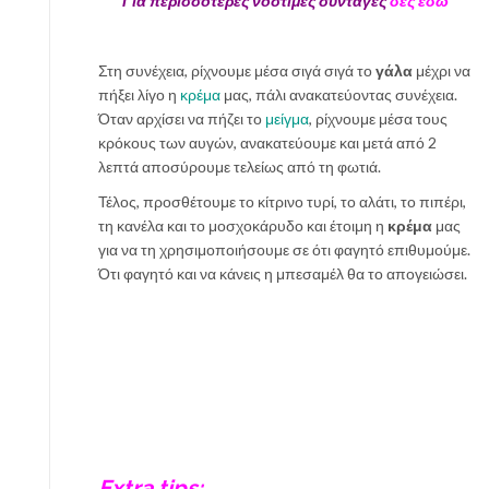
Για περισσότερες νόστιμες συνταγές
δες εδώ
Στη συνέχεια, ρίχνουμε μέσα σιγά σιγά το
γάλα
μέχρι να
πήξει λίγο η
κρέμα
μας, πάλι ανακατεύοντας συνέχεια.
Όταν αρχίσει να πήζει το
μείγμα
, ρίχνουμε μέσα τους
κρόκους των αυγών, ανακατεύουμε και μετά από 2
λεπτά αποσύρουμε τελείως από τη φωτιά.
Τέλος, προσθέτουμε το κίτρινο τυρί, το αλάτι, το πιπέρι,
τη κανέλα και το μοσχοκάρυδο και έτοιμη η
κρέμα
μας
για να τη χρησιμοποιήσουμε σε ότι φαγητό επιθυμούμε.
Ότι φαγητό και να κάνεις η μπεσαμέλ θα το απογειώσει.
Extra tips: