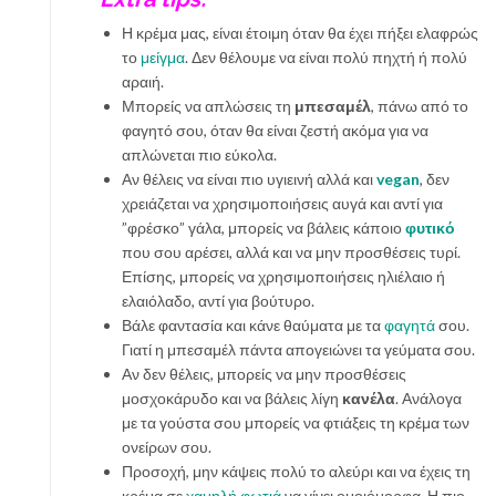
Η κρέμα μας, είναι έτοιμη όταν θα έχει πήξει ελαφρώς
το
μείγμα
. Δεν θέλουμε να είναι πολύ πηχτή ή πολύ
αραιή.
Μπορείς να απλώσεις τη
μπεσαμέλ
, πάνω από το
φαγητό σου, όταν θα είναι ζεστή ακόμα για να
απλώνεται πιο εύκολα.
Αν θέλεις να είναι πιο υγιεινή αλλά και
vegan
, δεν
χρειάζεται να χρησιμοποιήσεις αυγά και αντί για
”φρέσκο” γάλα, μπορείς να βάλεις κάποιο
φυτικό
που σου αρέσει, αλλά και να μην προσθέσεις τυρί.
Επίσης, μπορείς να χρησιμοποιήσεις ηλιέλαιο ή
ελαιόλαδο, αντί για βούτυρο.
Βάλε φαντασία και κάνε θαύματα με τα
φαγητά
σου.
Γιατί η μπεσαμέλ πάντα απογειώνει τα γεύματα σου.
Αν δεν θέλεις, μπορείς να μην προσθέσεις
μοσχοκάρυδο και να βάλεις λίγη
κανέλα
. Ανάλογα
με τα γούστα σου μπορείς να φτιάξεις τη κρέμα των
ονείρων σου.
Προσοχή, μην κάψεις πολύ το αλεύρι και να έχεις τη
κρέμα σε
χαμηλή φωτιά
να γίνει ομοιόμορφα. Η πιο