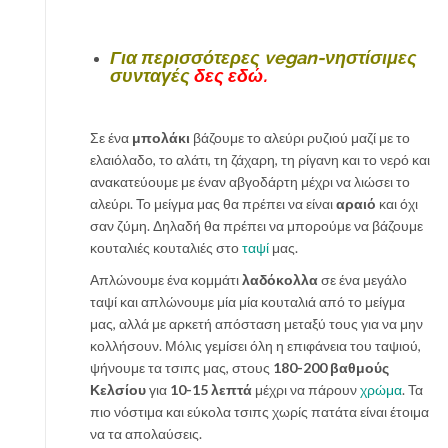
Για περισσότερες vegan-νηστίσιμες
συνταγές
δες εδώ.
Σε ένα
μπολάκι
βάζουμε το αλεύρι ρυζιού μαζί με το
ελαιόλαδο, το αλάτι, τη ζάχαρη, τη ρίγανη και το νερό και
ανακατεύουμε με έναν αβγοδάρτη μέχρι να λιώσει το
αλεύρι. Το μείγμα μας θα πρέπει να είναι
αραιό
και όχι
σαν ζύμη. Δηλαδή θα πρέπει να μπορούμε να βάζουμε
κουταλιές κουταλιές στο
ταψί
μας.
Απλώνουμε ένα κομμάτι
λαδόκολλα
σε ένα μεγάλο
ταψί και απλώνουμε μία μία κουταλιά από το μείγμα
μας, αλλά με αρκετή απόσταση μεταξύ τους για να μην
κολλήσουν. Μόλις γεμίσει όλη η επιφάνεια του ταψιού,
ψήνουμε τα τσιπς μας, στους
180-200 βαθμούς
Κελσίου
για
10-15 λεπτά
μέχρι να πάρουν
χρώμα
. Τα
πιο νόστιμα και εύκολα τσιπς χωρίς πατάτα είναι έτοιμα
να τα απολαύσεις.