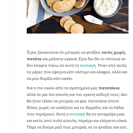
Έχεις ξανακούσει ότι μπορείς να φτιάξεις
τσιπς χωρίς
πατάτα
και μάλιστα υγιεινά; Εγώ δεν θα το πίστευα αν
δεν έπεφτα πάνω σε αυτή τη
συνταγή
. Ήταν από αυτές
τις μέρες που έψαχνα κάτι νόστιμο και ελαφρύ, αλλά και
να μου θυμίζει κάτι οικείο.
Και τι πιο οικείο από τα αγαπημένα μας
πατατάκια
αλλά σε μία πιο εύκολη και πιο υγιεινή εκδοχή τους; Δεν
θα ήταν τέλειο να μπορείς να φας πατατάκια όποτε
θέλεις χωρίς να νοιάζεσαι για τις θερμίδες και τα λάδια
που περιέχουν; Αυτή η
συνταγή
θα σε ανταμείψει μιας
και εκτός από πολύ εύκολη, περιέχει και ελάχιστα υλικά.
Πάμε να δούμε μαζί πως μπορείς να τα φτιάξεις και εσύ.