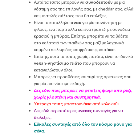
Αυτά τα τσιπς μπορούν να
συνοδευτούν
με μία
νόστιμη σος της επιλογής σας, με cheddar σος, αλλά
και με απλές σάλτσες που θα επιλέξεις.
Είναι το κατάλληλο
σνακ
για μία συνάντηση με
φίλους, ένα πάρτι αλλά και ένα τραπέζι με συνοδεία
κρασιού ή μπύρας. Επίσης, μπορείτε να τα βάζετε
στο κολατσιό των παιδιών σας μαζί με λαχανικά
κομμένα σε λωρίδες και φρέσκα φρουτάκια.
Επίσης, αυτά τα τσιπς χωρίς πατάτα, είναι το ιδανικό
vegan-νηστίσιμο πιάτο
που μπορούν να
καταναλώσουν όλοι.
Μπορείς να προσθέσεις και
τυρί
της αρεσκείας σου
για μία πιο νόστιμη εκδοχή.
Δες εδώ πως μπορείς να φτιάξεις ψωμί από ρύζι,
χωρίς γλουτένη και συντηρητικά.
Υπέροχα τσιπς μπαστουνάκια από κολοκύθι.
Δες εδώ περισσότερες υγιεινές συνταγές για να
διαλέξεις.
Εύκολες συνταγές από όλο τον κόσμο μόνο για
σένα.