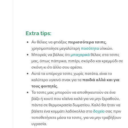
Extra tips:
Αν θέλεις να φτιάξεις
περισσότερα τσιπς
,
χρησιμοποίησε μεγαλύτερη
ποσότητα
υλικών.
Μπορείς να βάλεις ότι
μπαχαρικά
θέλεις στα τσιπς
μας, όπως πάπρικα, πιπέρι, σκόρδο και κρεμμύδι σε
σκόνη κι ότι άλλο σου αρέσει.
Αυτά τα υπέροχα τσιπς χωρίς πατάτα, είναι το
καλύτερο υγιεινό σνακ για τα
παιδιά αλλά και για
τους φοιτητές
.
Τα τσιπς μας μπορούν να αποθηκευτούν σε ένα
βάζο ή κουτί που κλείνει καλά για να μην ξεραθούν,
πάντα σε θερμοκρασία δωματίου. Καλό θα ήταν να
βάλετε ένα κομμάτι λαδόκολλα στο
δοχείο
σας πριν
τοποθετήσετε μέσα τα τσιπς, για να μην τραβήξουν
υγρασία.