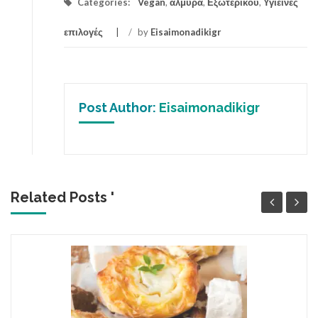
Categories:
Vegan
,
αλμυρά
,
Εξωτερικού
,
Υγιεινές
επιλογές
/
by
Eisaimonadikigr
Post Author:
Eisaimonadikigr
Related Posts '