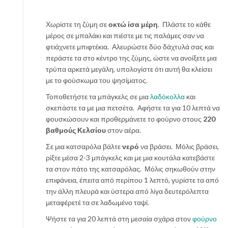
Χωρίστε τη ζύμη σε
οκτώ ίσα μέρη
. Πλάστε το κάθε
μέρος σε μπαλάκι και πιέστε με τις παλάμες σαν να
φτιάχνετε μπιφτέκια. Αλευρώστε δύο δάχτυλά σας και
περάστε τα στο κέντρο της ζύμης, ώστε να ανοίξετε μια
τρύπα αρκετά μεγάλη, υπολογίστε ότι αυτή θα κλείσει
με το φούσκωμα του ψησίματος.
Τοποθετήστε τα μπάγκελς σε μια
λαδόκολλα
και
σκεπάστε τα με μια πετσέτα. Αφήστε τα για 10 λεπτά να
φουσκώσουν και προθερμάνετε το φούρνο στους
220
βαθμούς Κελσίου
στον αέρα.
Σε μια κατσαρόλα βάλτε
νερό
να βράσει. Μόλις βράσει,
ρίξτε μέσα 2-3 μπάγκελς και με μια κουτάλα κατεβάστε
τα στον πάτο της κατσαρόλας. Μόλις σηκωθούν στην
επιφάνεια, έπειτα από περίπου 1 λεπτό, γυρίστε τα από
την άλλη πλευρά και ύστερα από λίγα δευτερόλεπτα
μεταφέρετέ τα σε λαδωμένο ταψί.
Ψήστε τα για 20 λεπτά στη μεσαία σχάρα στον
φούρνο