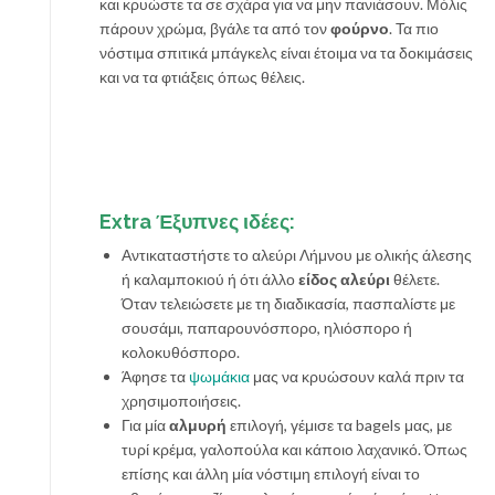
και κρυώστε τα σε σχάρα για να μην πανιάσουν. Μόλις
πάρουν χρώμα, βγάλε τα από τον
φούρνο
. Τα πιο
νόστιμα σπιτικά μπάγκελς είναι έτοιμα να τα δοκιμάσεις
και να τα φτιάξεις όπως θέλεις.
Extra Έξυπνες ιδέες:
Αντικαταστήστε το αλεύρι Λήμνου με ολικής άλεσης
ή καλαμποκιού ή ότι άλλο
είδος αλεύρι
θέλετε.
Όταν τελειώσετε με τη διαδικασία, πασπαλίστε με
σουσάμι, παπαρουνόσπορο, ηλιόσπορο ή
κολοκυθόσπορο.
Άφησε τα
ψωμάκια
μας να κρυώσουν καλά πριν τα
χρησιμοποιήσεις.
Για μία
αλμυρή
επιλογή, γέμισε τα bagels μας, με
τυρί κρέμα, γαλοπούλα και κάποιο λαχανικό. Όπως
επίσης και άλλη μία νόστιμη επιλογή είναι το