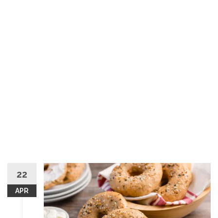
22
APR