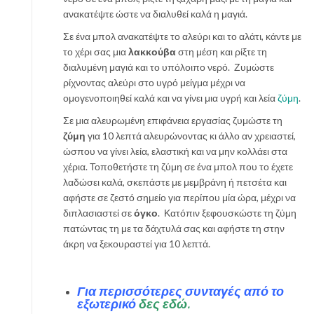
ανακατέψτε ώστε να διαλυθεί καλά η μαγιά.
Σε ένα μπολ ανακατέψτε το αλεύρι και το αλάτι, κάντε με
το χέρι σας μια
λακκούβα
στη μέση και ρίξτε τη
διαλυμένη μαγιά και το υπόλοιπο νερό. Ζυμώστε
ρίχνοντας αλεύρι στο υγρό μείγμα μέχρι να
ομογενοποιηθεί καλά και να γίνει μια υγρή και λεία
ζύμη
.
Σε μια αλευρωμένη επιφάνεια εργασίας ζυμώστε τη
ζύμη
για 10 λεπτά αλευρώνοντας κι άλλο αν χρειαστεί,
ώσπου να γίνει λεία, ελαστική και να μην κολλάει στα
χέρια. Τοποθετήστε τη ζύμη σε ένα μπολ που το έχετε
λαδώσει καλά, σκεπάστε με μεμβράνη ή πετσέτα και
αφήστε σε ζεστό σημείο για περίπου μία ώρα, μέχρι να
διπλασιαστεί σε
όγκο
. Κατόπιν ξεφουσκώστε τη ζύμη
πατώντας τη με τα δάχτυλά σας και αφήστε τη στην
άκρη να ξεκουραστεί για 10 λεπτά.
Για περισσότερες συνταγές από το
εξωτερικό
δες εδώ.