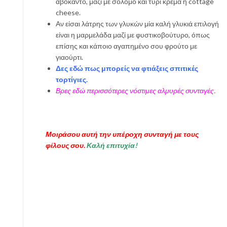
αβοκάντο, μαζί με σολομό και τυρί κρέμα ή cottage
cheese.
Αν είσαι λάτρης των γλυκών μία καλή γλυκιά επιλογή
είναι η μαρμελάδα μαζί με φυστικοβούτυρο, όπως
επίσης και κάποιο αγαπημένο σου φρούτο με
γιαούρτι.
Δες εδώ πως μπορείς να φτιάξεις σπιτικές
τορτίγιες.
Βρες εδώ περισσότερες νόστιμες αλμυρές συνταγές.
Μοιράσου αυτή την υπέροχη συνταγή με τους
φίλους σου.
Καλή επιτυχία!