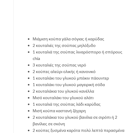
Μιάμιση κούπα γάλα σόγιας ή καρύδας
2 κουταλιές της σούπας μηλόξυδο
1 κουταλιά της σούπας λιναρόσπορο ή σπόρους
chia
3 κουταλιές της σούπας νερό
2 κούπες αλεύρι ολικής ή κανονικό
1 κουταλάκι του γλυκού μπέικιν πάουντερ
1 κουταλάκι του γλυκού μαγειρική σόδα
2 κουταλάκια του γλυκού κανέλλα
Μισό κουταλάκι του γλυκού αλάτι
1 κουταλιά της σούπας λάδι καρύδας
Μισή κούπα καστανή ζάχαρη
2 κουταλάκια του γλυκού βανίλια σε σιρόπι ή 2
βανίλιες σε σκόνη
2 κούπες ξυσμένα καρότα πολύ λεπτά περασμένα