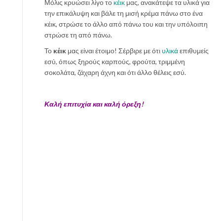
Μόλις κρυώσει λίγο το
κέικ
μας, ανακάτεψε τα υλικά για
την επικάλυψη και βάλε τη μισή κρέμα πάνω στο ένα
κέικ, στρώσε το άλλο από πάνω του και την υπόλοιπη
στρώσε τη από πάνω.
Το
κέικ
μας είναι έτοιμο! Σέρβιρε με ότι
υλικά
επιθυμείς
εσύ, όπως ξηρούς καρπούς, φρούτα, τριμμένη
σοκολάτα, ζάχαρη άχνη και ότι άλλο θέλεις εσύ.
Καλή επιτυχία και καλή όρεξη!