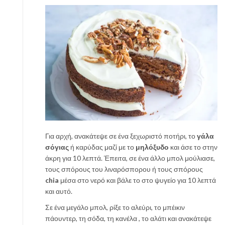
Για αρχή, ανακάτεψε σε ένα ξεχωριστό ποτήρι, το
γάλα
σόγιας
ή καρύδας μαζί με το
μηλόξυδο
και άσε το στην
άκρη για 10 λεπτά. Έπειτα, σε ένα άλλο μπολ μούλιασε,
τους σπόρους του λιναρόσπορου ή τους σπόρους
chia
μέσα στο νερό και βάλε το στο ψυγείο για 10 λεπτά
και αυτό.
Σε ένα μεγάλο μπολ, ρίξε το αλεύρι, το μπέικιν
πάουντερ, τη σόδα, τη κανέλα , το αλάτι και ανακάτεψε