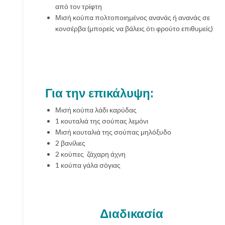
από τον τρίφτη
Μισή κούπα πολτοποιημένος ανανάς ή ανανάς σε
κονσέρβα (μπορείς να βάλεις ότι φρούτο επιθυμείς)
Για την επικάλυψη:
Μισή κούπα λάδι καρύδας
1 κουταλιά της σούπας λεμόνι
Μισή κουταλιά της σούπας μηλόξυδο
2 βανίλιες
2 κούπες ζάχαρη άχνη
1 κούπα γάλα σόγιας
Διαδικασία