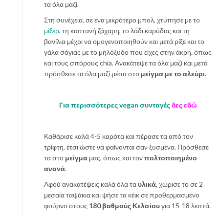
τα όλα μαζί.
Στη συνέχεια, σε ένα μικρότερο μπολ, χτύπησε με το
μίξερ
, τη καστανή ζάχαρη, το λάδι καρύδας και τη
βανίλια μέχρι να ομογενοποιηθούν και μετά ρίξε και το
γάλα σόγιας με το μηλόξυδο που είχες στην άκρη. όπως
και τους σπόρους chia. Ανακάτεψε τα όλα μαζί και μετά
πρόσθεσε τα όλα μαζί μέσα στο
μείγμα με το αλεύρι.
Για περισσότερες vegan συνταγές
δες εδώ
Καθάρισε καλά 4-5 καρότα και πέρασε τα από τον
τρίφτη, έτσι ώστε να φαίνονται σαν ξυσμένα. Πρόσθεσε
τα στο
μείγμα
μας, όπως και τον
πολτοποιημένο
ανανά
.
Αφού ανακατέψεις καλά όλα τα
υλικά
, χώρισε το σε 2
μεσαία ταψάκια και ψήσε τα κέικ σε προθερμασμένο
φούρνο στους
180 βαθμούς Κελσίου
για 15-18 λεπτά.