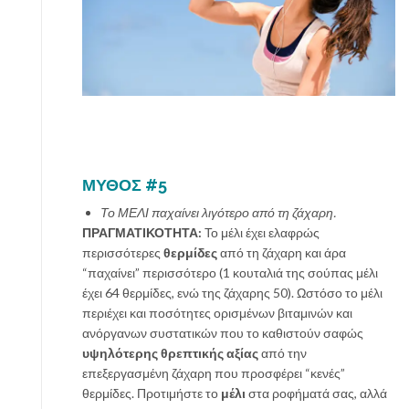
ΜΥΘΟΣ #5
Το ΜΕΛΙ παχαίνει λιγότερο από τη ζάχαρη.
ΠΡΑΓΜΑΤΙΚΟΤΗΤΑ:
Το μέλι έχει ελαφρώς
περισσότερες
θερμίδες
από τη ζάχαρη και άρα
“παχαίνει” περισσότερο (1 κουταλιά της σούπας μέλι
έχει 64 θερμίδες, ενώ της ζάχαρης 50). Ωστόσο το μέλι
περιέχει και ποσότητες ορισμένων βιταμινών και
ανόργανων συστατικών που το καθιστούν σαφώς
υψηλότερης θρεπτικής αξίας
από την
επεξεργασμένη ζάχαρη που προσφέρει “κενές”
θερμίδες. Προτιμήστε το
μέλι
στα ροφήματά σας, αλλά