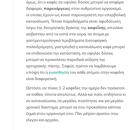
όμως, ότι ο καφές σε υψηλές δόσεις μπορεί να επιφέρει
διάφορες
παρενέργειες
στον ανθρώπινο οργανισμό,
οι οποίες έχουν ως κοινό παρονομαστή την υπερβολική
κατανάλωση. Τέτοια παραδείγματα είναι: αφυδάτωση
λόγω της διουρητικής δράσης της
καφεΐνης
, απώλεια
ασβεστίου από τα οστά στα ούρα, σε άτομα με
γαστρεντερολογικά προβλήματα (οισοφαγική
παλινδρόμηση, γαστρίτιδα) η κατανάλωση καφέ μπορεί
να επιδεινώσει την κατάσταση, σε υψηλές δόσεις
μπορεί να προκαλέσει παροδικά αύξηση της
αρτηριακής πίεσης. Σαφώς πρέπει να λαμβάνουμε
υπόψη ότι η
ευαισθησία
του κάθε ατόμου στην καφεΐνη
είναι διαφορετική.
Ωστόσο, αν πίνεις 1-2 καφέδες την ημέρα δεν πρόκειται
να πάθεις τίποτα απολύτως. Αλλά και πάλι, οτιδήποτε κι
αν καταναλώσεις σε μεγάλες ποσότητες και για μεγάλο
χρονικό διάστημα, μπορεί να σου προκαλέσει κάποια
ζημιά στον οργανισμό σου.
Παν μέτρον άριστον
που
έλεγαν και αρχαίοι.