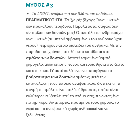
ΜΥΘΟΣ #3
Τα LIGHT αναψυκτικά δεν βλάπτουν τα δόντια.
ΠΡΑΓΜΑΤΙΚΟΤΗΤΑ:
Τα
“χωρίς ζάχαρη”
αναψυκτικά
δεν προκαλούν τερηδόνα. Παρόλα αυτά, σαφώς δεν
είναι φίλοι των δοντιών μας! Όπως όλα τα ανθρακούχα
αναψυκτικά (συμπεριλαμβανομένου του ανθρακούχου
νερού), περιέχουν αέριο διοξείδιο του άνθρακα. Με την
πάροδο του χρόνου, το οξύ αυτό επιτίθεται στο
σμάλτο των δοντιών.
Αποτέλεσμα: ένα θαμπό
χαμόγελο, αλλά επίσης πόνος και ευαισθησία στο ζεστό
και στο κρύο. Γι’ αυτό καλό είναι να αποφύγετε το
βούρτσισμα των δοντιών
αμέσως μετά την
κατανάλωση ενός τέτοιου αναψυκτικού, διότι εκείνη τη
στιγμή το σμάλτο είναι πολύ εύθραυστο, οπότε είναι
καλύτερο να “ξεπλένετε” το στόμα σας, πίνοντας ένα
ποτήρι νερό. Αν μπορείς, προτίμησε τους χυμούς, το
νερό και τα αναψυκτικά χωρίς ανθρακικό για να
ξεδιψάσεις.