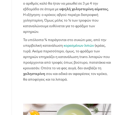
ο αριθμός καλό θα ήταν να μειωθεί σε 3 με 4 την
εβδομάδα σε άτομα με
υψηλή χοληστερίνη αίματος.
Η εξήγηση: ο κρόκος αβγού περιέχει διατροφική
χοληστερίνη. Όμως μόλις το ¼ των τροφών που
καταναλώνουμε ευθύνεται για το φράξιμο των
αρτηριών.
Τα υπόλοιπα ¾ παράγονται στο συκώτι μας, από την
υπερβολική κατανάλωση
κορεσμένων λιπών
(κρέας,
τυρί). Ακόμα περισσότερο, όμως, το φράξιμο των
αρτηριών επηρεάζει η κατανάλωση trans λιπαρών που
προέρχονται από τροφές όπως βούτυρο, πατατάκια και
κρουασάν. Οπότε το να φας αυγά, δεν ανεβάζει τη
χοληστερίνη
σου και ειδικά αν αφαιρέσεις τον κρόκο,
θα αποφύγεις και τα λιπαρά.