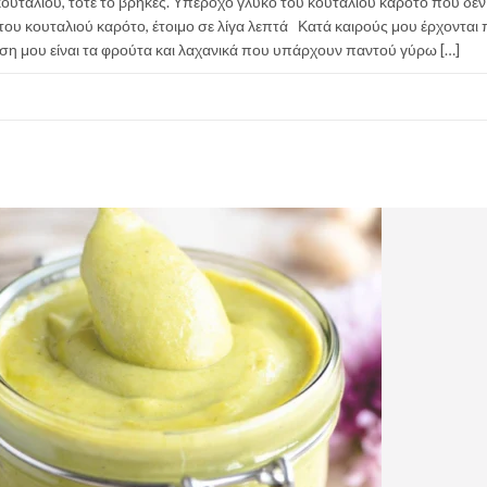
 κουταλιού, τότε το βρήκες. Υπέροχο γλυκό του κουταλιού καρότο που δεν 
ου κουταλιού καρότο, έτοιμο σε λίγα λεπτά Κατά καιρούς μου έρχονται
ευση μου είναι τα φρούτα και λαχανικά που υπάρχουν παντού γύρω […]