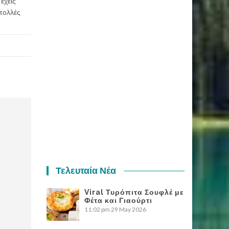
έχεις
 πολλές
Τελευταία Νέα
Viral Τυρόπιτα Σουφλέ με
Φέτα και Γιαούρτι
11:02 pm
29 May 2026