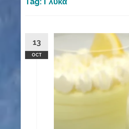
Tag:
Γλυκά
13
OCT