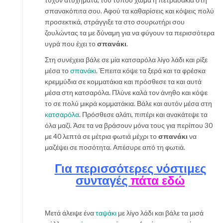
σπανακόπιτα σου. Αφού τα καθαρίσεις και κόψεις πολύ
προσεκτικά, στράγγιξε τα στο σουρωτήρι σου
ζουλώντας τα με δύναμη για να φύγουν τα περισσότερα
υγρά που έχει το
σπανάκι
.
Στη συνέχεια βάλε σε μία κατσαρόλα λίγο λάδι και ρίξε
μέσα το
σπανάκι
. Έπειτα κόψε τα ξερά και τα φρέσκα
κρεμμύδια σε κομματάκια και πρόσθεσε τα και αυτά
μέσα στη κατσαρόλα. Πλύνε καλά τον άνηθο και κόψε
το σε πολύ μικρά κομματάκια. Βάλε και αυτόν μέσα στη
κατσαρόλα
. Πρόσθεσε αλάτι, πιπέρι και ανακάτεψε τα
όλα μαζί. Άσε τα να βράσουν μόνα τους για περίπου 30
με 40 λεπτά σε μέτρια φωτιά μέχρι το
σπανάκι
να
μαζέψει σε ποσότητα. Απέσυρε από τη φωτιά.
Για περισσότερες νόστιμες
συνταγές
πάτα εδώ
Μετά άλειψε ένα
ταψάκι
με λίγο λάδι και βάλε τα μισά