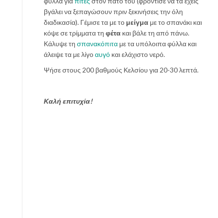
φύλλα για
πίτες
στον πάτο του (φρόντισε να τα έχεις
βγάλει να ξεπαγώσουν πριν ξεκινήσεις την όλη
διαδικασία). Γέμισε τα με το
μείγμα
με το σπανάκι και
κόψε σε τρίμματα τη
φέτα
και βάλε τη από πάνω.
Κάλυψε τη
σπανακόπιτα
με τα υπόλοιπα φύλλα και
άλειψε τα με λίγο
αυγό
και ελάχιστο νερό.
Ψήσε στους 200 βαθμούς Κελσίου για 20-30 λεπτά.
Καλή επιτυχία!