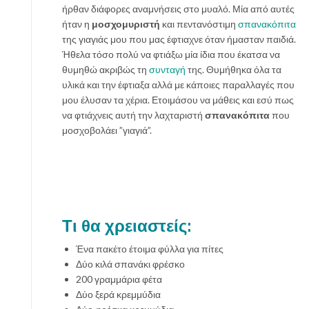
ήρθαν διάφορες αναμνήσεις στο μυαλό. Μία από αυτές
ήταν η
μοσχομυριστή
και πεντανόστιμη
σπανακόπιτα
της γιαγιάς μου που μας έφτιαχνε όταν ήμασταν παιδιά.
Ήθελα τόσο πολύ να φτιάξω μία ίδια που έκατσα να
θυμηθώ ακριβώς τη
συνταγή
της. Θυμήθηκα όλα τα
υλικά και την έφτιαξα αλλά με κάποιες παραλλαγές που
μου έλυσαν τα χέρια. Ετοιμάσου να μάθεις και εσύ πως
να φτιάχνεις αυτή την λαχταριστή
σπανακόπιτα
που
μοσχοβολάει ”γιαγιά”.
Τι θα χρειαστείς:
Ένα πακέτο έτοιμα φύλλα για πίτες
Δύο κιλά σπανάκι φρέσκο
200 γραμμάρια φέτα
Δύο ξερά κρεμμύδια