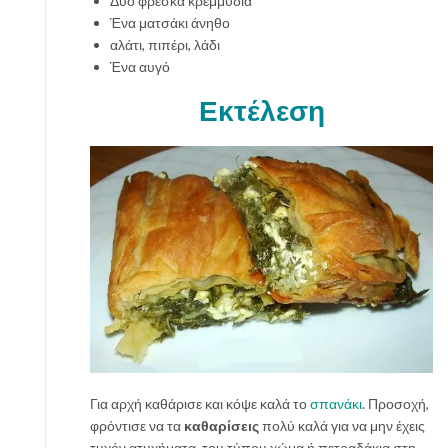
Δύο φρέσκα κρεμμύδια
Ένα ματσάκι άνηθο
αλάτι, πιπέρι, λάδι
Ένα αυγό
Εκτέλεση
Για αρχή καθάρισε και κόψε καλά το
σπανάκι
. Προσοχή,
φρόντισε να τα
καθαρίσεις
πολύ καλά για να μην έχεις
τυχόν ατυχήματα, του τύπου χώμα ή πετραδάκια στη