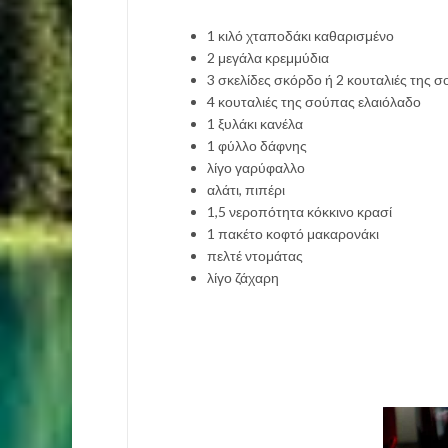
1 κιλό χταποδάκι καθαρισμένο
2 μεγάλα κρεμμύδια
3 σκελίδες σκόρδο ή 2 κουταλιές της 
4 κουταλιές της σούπας ελαιόλαδο
1 ξυλάκι κανέλα
1 φύλλο δάφνης
λίγο γαρύφαλλο
αλάτι, πιπέρι
1,5 νεροπότητα κόκκινο κρασί
1 πακέτο κοφτό μακαρονάκι
πελτέ ντομάτας
λίγο ζάχαρη