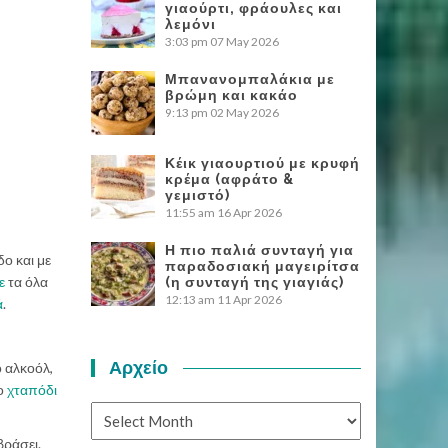
γιαούρτι, φράουλες και
λεμόνι
3:03 pm
07 May 2026
Μπανανομπαλάκια με
βρώμη και κακάο
9:13 pm
02 May 2026
Κέικ γιαουρτιού με κρυφή
κρέμα (αφράτο &
γεμιστό)
11:55 am
16 Apr 2026
Η πιο παλιά συνταγή για
δο και με
παραδοσιακή μαγειρίτσα
ε
τα όλα
(η συνταγή της γιαγιάς)
12:13 am
11 Apr 2026
ά
.
Αρχείο
ο αλκοόλ,
το
χταπόδι
Αρχείο
βράσει.