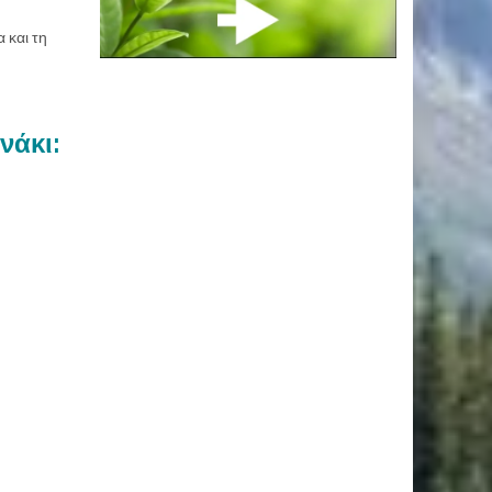
α και τη
νάκι: