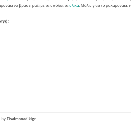
αρονάκι να βράσει μαζί με τα υπόλοιπα
υλικά
. Μόλις γίνει το μακαρονάκι, 
ταγή;
by
Eisaimonadikigr