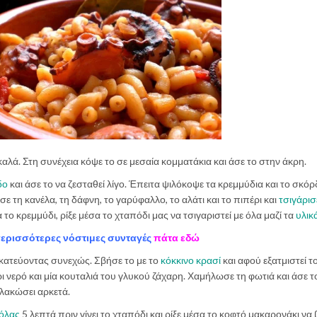
καλά. Στη συνέχεια κόψε το σε μεσαία κομματάκια και άσε το στην άκρη.
δο
και άσε το να ζεσταθεί λίγο. Έπειτα ψιλόκοψε τα κρεμμύδια και το σκόρ
σε τη κανέλα, τη δάφνη, το γαρύφαλλο, το αλάτι και το πιπέρι και
τσιγάρισ
 το κρεμμύδι, ρίξε μέσα το χταπόδι μας να τσιγαριστεί με όλα μαζί τα
υλικ
περισσότερες νόστιμες συνταγές
πάτα εδώ
κατεύοντας συνεχώς. Σβήσε το με το
κόκκινο κρασί
και αφού εξατμιστεί τ
 νερό και μία κουταλιά του γλυκού ζάχαρη. Χαμήλωσε τη φωτιά και άσε 
αλακώσει αρκετά.
όλας
5 λεπτά πριν γίνει το χταπόδι και ρίξε μέσα το κοφτό μακαρονάκι να 