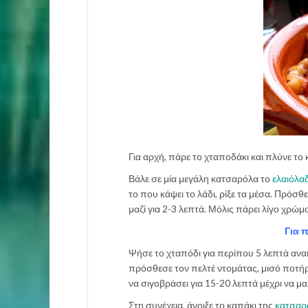
Για αρχή, πάρε το χταποδάκι και πλύνε το 
Βάλε σε μία μεγάλη κατσαρόλα το
ελαιόλα
το που κάψει το λάδι, ρίξε τα μέσα. Πρόσθε
μαζί για 2-3 λεπτά. Μόλις πάρει λίγο χρώμα
Για 
Ψήσε το χταπόδι για περίπου 5 λεπτά ανα
πρόσθεσε τον πελτέ ντομάτας, μισό ποτήρι
να σιγοβράσει για 15-20 λεπτά μέχρι να μ
Στη συνέχεια, άνοιξε το καπάκι της
κατσαρ