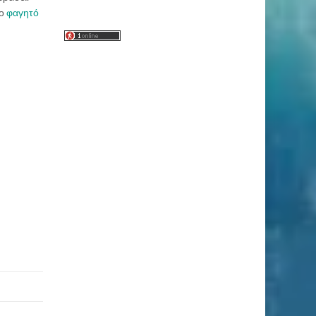
το
φαγητό