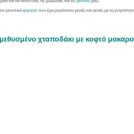
θει και να δέσει όλες τις μυρωδιές και τις
γεύσεις
μαζί.
πιο γευστικά
φαγητά
, που έχει μεγαλώσει γενιές και γενιές με τη γνησιότητ
ο μεθυσμένο χταποδάκι με
κοφτό μακαρο