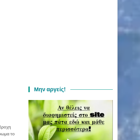
Μην αργείς!
πέροχη
ύφωμα το