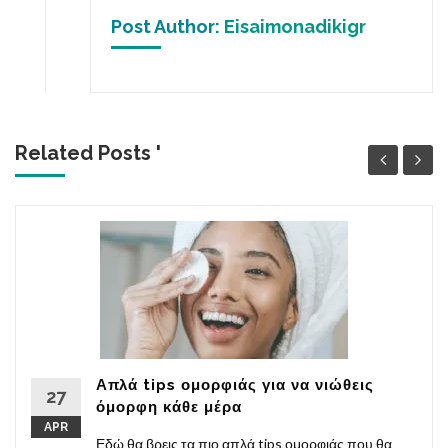
Post Author:
Eisaimonadikigr
Related Posts '
Απλά tips ομορφιάς για να νιώθεις
27
όμορφη κάθε μέρα
APR
Εδώ θα βρεις τα πιο απλά tips ομορφιάς που θα