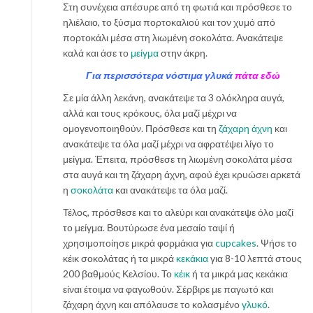
Στη συνέχεια απέσυρε από τη φωτιά και πρόσθεσε το
ηλιέλαιο, το ξύσμα πορτοκαλιού και τον χυμό από
πορτοκάλι μέσα στη λιωμένη σοκολάτα. Ανακάτεψε
καλά και άσε το
μείγμα
στην άκρη.
Για περισσότερα νόστιμα γλυκά
πάτα εδώ
Σε μία άλλη λεκάνη, ανακάτεψε τα 3 ολόκληρα αυγά,
αλλά και τους κρόκους, όλα μαζί μέχρι να
ομογενοποιηθούν. Πρόσθεσε και τη
ζάχαρη άχνη
και
ανακάτεψε τα όλα μαζί μέχρι να αφρατέψει λίγο το
μείγμα. Έπειτα, πρόσθεσε τη λιωμένη σοκολάτα μέσα
στα αυγά και τη ζάχαρη άχνη, αφού έχει κρυώσει αρκετά
η
σοκολάτα
και ανακάτεψε τα όλα μαζί.
Τέλος, πρόσθεσε και το αλεύρι και ανακάτεψε όλο μαζί
το μείγμα. Βουτύρωσε ένα μεσαίο ταψί ή
χρησιμοποίησε μικρά φορμάκια για
cupcakes
. Ψήσε το
κέικ σοκολάτας ή τα μικρά
κεκάκια
για 8-10 λεπτά στους
200 βαθμούς Κελσίου. Το
κέικ
ή τα μικρά μας κεκάκια
είναι έτοιμα να φαγωθούν. Σέρβιρε με παγωτό και
ζάχαρη άχνη και απόλαυσε το κολασμένο
γλυκό
.