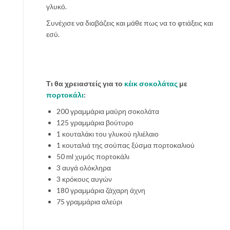
γλυκό.
Συνέχισε να διαβάζεις και μάθε πως να το φτιάξεις και
εσύ.
Τι θα χρειαστείς για το
κέικ σοκολάτας
με
πορτοκάλι
:
200 γραμμάρια μαύρη σοκολάτα
125 γραμμάρια βούτυρο
1 κουταλάκι του γλυκού ηλιέλαιο
1 κουταλιά της σούπας ξύσμα πορτοκαλιού
50 ml χυμός πορτοκάλι
3 αυγά ολόκληρα
3 κρόκους αυγών
180 γραμμάρια ζάχαρη άχνη
75 γραμμάρια αλεύρι