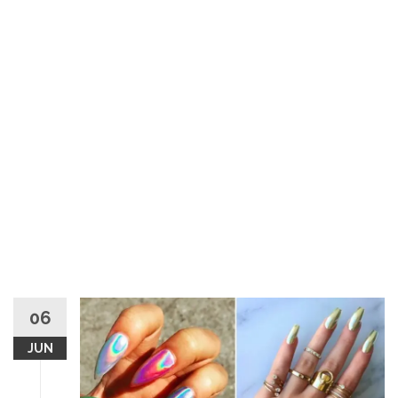
06
JUN