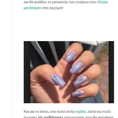
και θα φτιάξεις το μανικιούρ των ονείρων σου.
Νύχια
μονόκερου
σας έρχομαι!
Και για το τέλος, ένα πολύ απλό
σχέδιο
, αλλά και πολύ
όμορφο. Με
ιριδίζουσες
αποχρώσεις που θα λατρέψεις