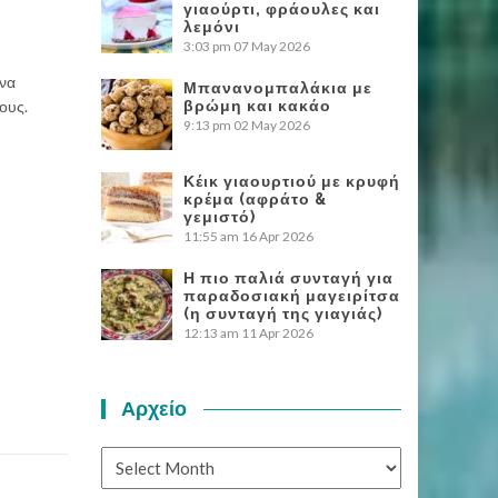
γιαούρτι, φράουλες και
λεμόνι
3:03 pm
07 May 2026
 να
Μπανανομπαλάκια με
ους.
βρώμη και κακάο
9:13 pm
02 May 2026
Κέικ γιαουρτιού με κρυφή
κρέμα (αφράτο &
γεμιστό)
11:55 am
16 Apr 2026
Η πιο παλιά συνταγή για
παραδοσιακή μαγειρίτσα
(η συνταγή της γιαγιάς)
12:13 am
11 Apr 2026
Αρχείο
Αρχείο