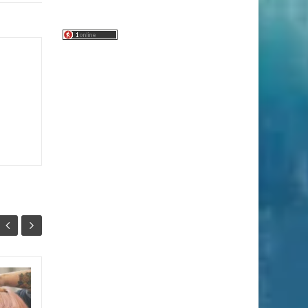
Ανανέωσε το σώμα
14
25
σου με φθινοπωρινά