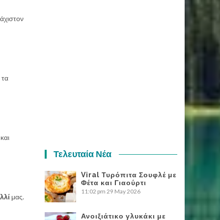
άχιστον
 τα
και
Τελευταία Νέα
Viral Τυρόπιτα Σουφλέ με
Φέτα και Γιαούρτι
11:02 pm
29 May 2026
λλί
μας.
Ανοιξιάτικο γλυκάκι με