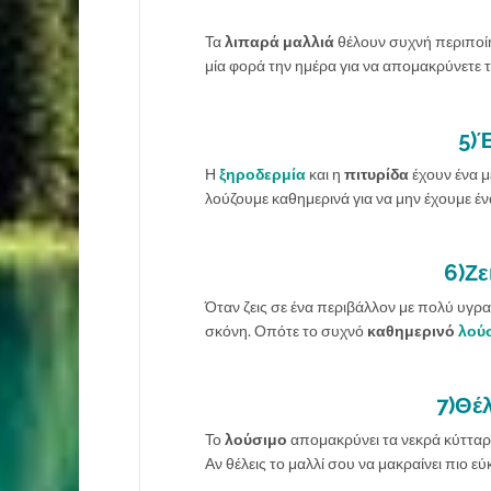
Τα
λιπαρά μαλλιά
θέλουν συχνή περιποίησ
μία φορά την ημέρα για να απομακρύνετε 
5)Έ
Η
ξηροδερμία
και η
πιτυρίδα
έχουν ένα μ
λούζουμε καθημερινά για να μην έχουμε ένα
6)Ζε
Όταν ζεις σε ένα περιβάλλον με πολύ υγρα
σκόνη. Οπότε το συχνό
καθημερινό
λού
7)Θέλ
Το
λούσιμο
απομακρύνει τα νεκρά κύτταρ
Αν θέλεις το μαλλί σου να μακραίνει πιο εύ