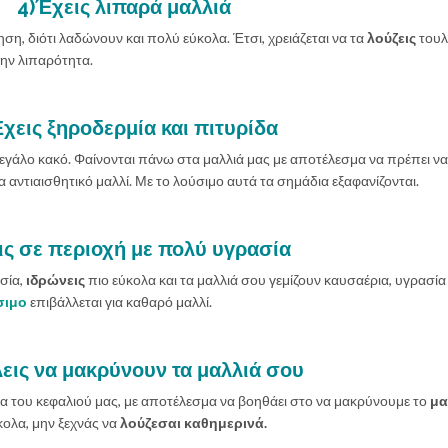
4)Έχεις λιπαρά μαλλιά
η, διότι λαδώνουν και πολύ εύκολα. Έτσι, χρειάζεται να τα
λούζεις
τουλ
την λιπαρότητα.
χεις ξηροδερμία και πιτυρίδα
εγάλο κακό. Φαίνονται πάνω στα μαλλιά μας με αποτέλεσμα να πρέπει να
 αντιαισθητικό μαλλί. Με το λούσιμο αυτά τα σημάδια εξαφανίζονται.
ις σε περιοχή με πολύ υγρασία
σία,
ιδρώνεις
πιο εύκολα και τα μαλλιά σου γεμίζουν καυσαέρια, υγρασία 
σιμο
επιβάλλεται για καθαρό μαλλί.
εις να μακρύνουν τα μαλλιά σου
α του κεφαλιού μας, με αποτέλεσμα να βοηθάει στο να μακρύνουμε το
μα
κολα, μην ξεχνάς να
λούζεσαι καθημερινά.