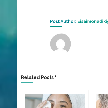
Post Author:
Eisaimonadiki
Related Posts '
α να
ι υγιή