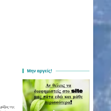
Μην αργείς!
ς
ρίζες
της