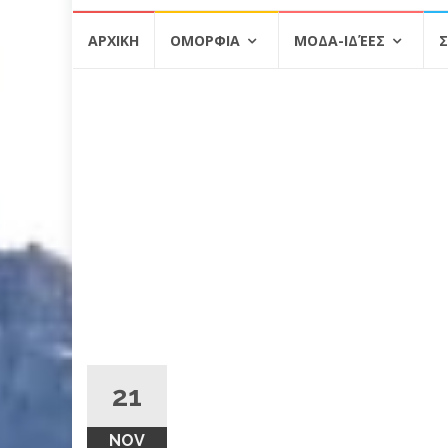
Skip
ΑΡΧΙΚΗ
ΟΜΟΡΦΙΑ
ΜΟΔΑ-ΙΔΈΕΣ
Σ
to
content
21
NOV