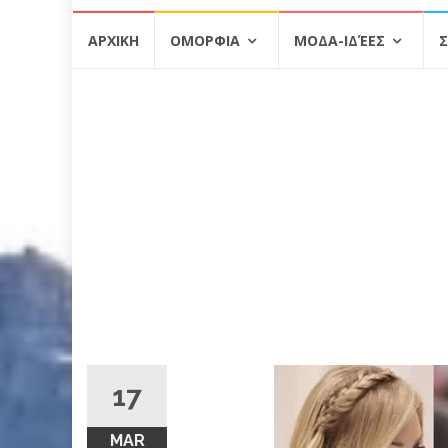
Skip
ΑΡΧΙΚΗ
ΟΜΟΡΦΙΑ
ΜΟΔΑ-ΙΔΈΕΣ
Σ
to
content
17
MAR