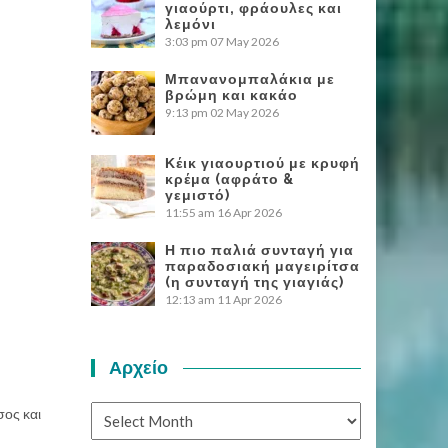
γιαούρτι, φράουλες και
λεμόνι
3:03 pm
07 May 2026
Μπανανομπαλάκια με
βρώμη και κακάο
9:13 pm
02 May 2026
Κέικ γιαουρτιού με κρυφή
κρέμα (αφράτο &
γεμιστό)
11:55 am
16 Apr 2026
Η πιο παλιά συνταγή για
παραδοσιακή μαγειρίτσα
(η συνταγή της γιαγιάς)
12:13 am
11 Apr 2026
Αρχείο
Αρχείο
σος και