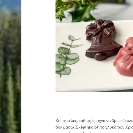
Και που λες, καθώς έψαχνα να βρω εύκολ
δοκιμάσω. Σκέφτηκα ότι το γλυκό των Χρι