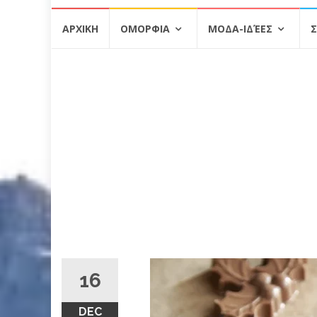
Skip
ΑΡΧΙΚΗ
ΟΜΟΡΦΙΑ
ΜΟΔΑ-ΙΔΈΕΣ
Σ
to
content
16
DEC