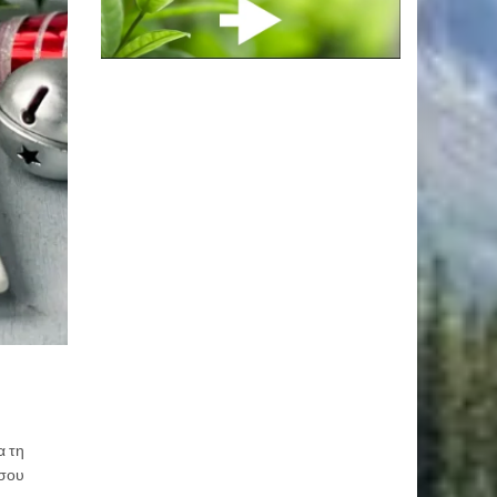
α τη
 σου