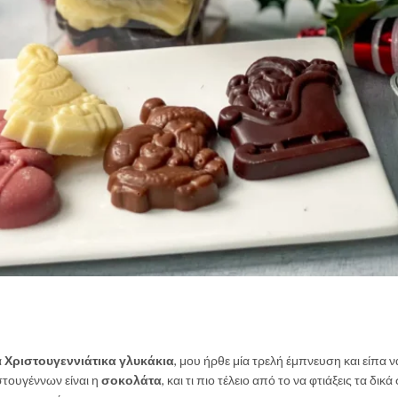
α
Χριστουγεννιάτικα γλυκάκια
, μου ήρθε μία τρελή έμπνευση και είπα ν
στουγέννων είναι η
σοκολάτα
, και τι πιο τέλειο από το να φτιάξεις τα δικά