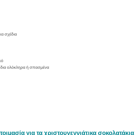
κα σχέδια
κό
ύδια ολόκληρα ή σπασμένα
οιμασία για τα χριστουγεννιάτικα σοκολατάκια