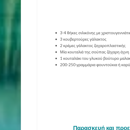
3-4 θήκες σιλικόνης με χριστουγεννιάτι
3 κουβερτούρες γάλακτος
2 κρέμες γάλακτος ζαχαροπλαστικής
Μία κουταλιά της σούπας ζάχαρη άχνη
1 κουταλάκι του γλυκού βούτυρο μαλα
200-250 γραμμάρια φουντούκια ή καρ
Παρασκευή και προετ