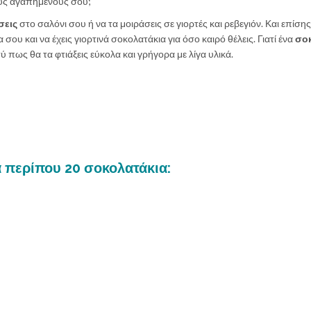
ους αγαπημένους σου;
σεις
στο σαλόνι σου ή να τα μοιράσεις σε γιορτές και ρεβεγιόν. Και επίσης,
σου και να έχεις γιορτινά σοκολατάκια για όσο καιρό θέλεις. Γιατί ένα
σο
σύ πως θα τα φτιάξεις εύκολα και γρήγορα με λίγα υλικά.
α περίπου 20 σοκολατάκια: