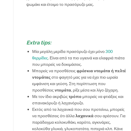
ψωμάκι και έτοιμο το πρασόρυζο μας.
Extra tips:
Μία μεγάλη μερίδα πρασόρυζο έχει μόνο
300
θερμίδες
. Είναι από τα πιο υγιεινά και ελαφριά πιάτα
που μπορείς να δοκιμάσεις.
Μπορείς να προσθέσεις
φρέσκια ντομάτα ή πελτέ
ντομάτας
στο φαγητό μας για να έχει πιο ωραία
εμφάνιση και γεύση. Στη περίπτωση που
προσθέσεις
ντομάτα
, ρίξε μέσα και λίγο ζάχαρη.
Με τον ίδιο ακριβώς
τρόπο
μπορείς να φτιάξεις και
σπανακόρυζο ή λαχανόρυζο.
Εκτός από τα λαχανικά που σου προτείνω, μπορείς
να προσθέσεις ότι άλλα
λαχανικά
σου αρέσουν. Για
παράδειγμα κολοκυθάκι, καρότο, αγκινάρες,
κολοκύθα γλυκιά, γλυκοπατάτα, πιπεριά κλπ. Κάνε