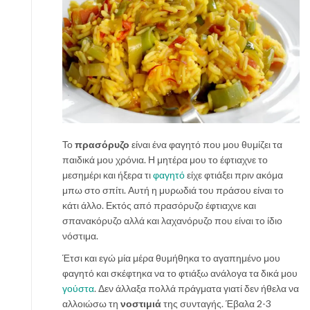
Το
πρασόρυζο
είναι ένα φαγητό που μου θυμίζει τα
παιδικά μου χρόνια. Η μητέρα μου το έφτιαχνε το
μεσημέρι και ήξερα τι
φαγητό
είχε φτιάξει πριν ακόμα
μπω στο σπίτι. Αυτή η μυρωδιά του πράσου είναι το
κάτι άλλο. Εκτός από πρασόρυζο έφτιαχνε και
σπανακόρυζο αλλά και λαχανόρυζο που είναι το ίδιο
νόστιμα.
Έτσι και εγώ μία μέρα θυμήθηκα το αγαπημένο μου
φαγητό και σκέφτηκα να το φτιάξω ανάλογα τα δικά μου
γούστα
. Δεν άλλαξα πολλά πράγματα γιατί δεν ήθελα να
αλλοιώσω τη
νοστιμιά
της συνταγής. Έβαλα 2-3