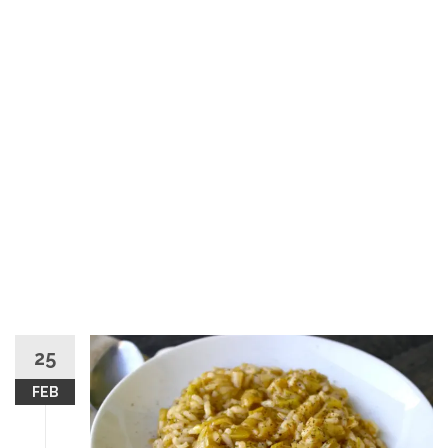
25
FEB