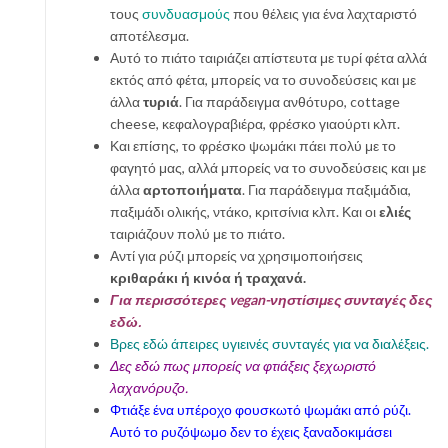
τους
συνδυασμούς
που θέλεις για ένα λαχταριστό
αποτέλεσμα.
Αυτό το πιάτο ταιριάζει απίστευτα με τυρί φέτα αλλά
εκτός από φέτα, μπορείς να το συνοδεύσεις και με
άλλα
τυριά
. Για παράδειγμα ανθότυρο, cottage
cheese, κεφαλογραβιέρα, φρέσκο γιαούρτι κλπ.
Και επίσης, το φρέσκο ψωμάκι πάει πολύ με το
φαγητό μας, αλλά μπορείς να το συνοδεύσεις και με
άλλα
αρτοποιήματα
. Για παράδειγμα παξιμάδια,
παξιμάδι ολικής, ντάκο, κριτσίνια κλπ. Και οι
ελιές
ταιριάζουν πολύ με το πιάτο.
Αντί για ρύζι μπορείς να χρησιμοποιήσεις
κριθαράκι ή κινόα ή τραχανά.
Για περισσότερες vegan-νηστίσιμες συνταγές δες
εδώ.
Βρες εδώ άπειρες υγιεινές συνταγές για να διαλέξεις.
Δες εδώ πως μπορείς να φτιάξεις ξεχωριστό
λαχανόρυζο.
Φτιάξε ένα υπέροχο φουσκωτό ψωμάκι από ρύζι.
Αυτό το ρυζόψωμο δεν το έχεις ξαναδοκιμάσει