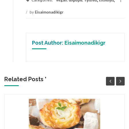
Categories:
Vegan
,
αλμυρά
,
Υγιεινές επιλογές
/
by
Eisaimonadikigr
Post Author:
Eisaimonadikigr
Related Posts '