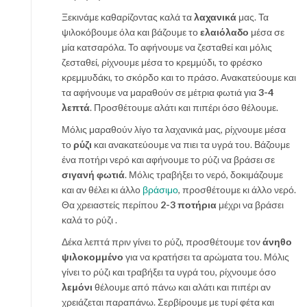
Ξεκινάμε καθαρίζοντας καλά τα
λαχανικά
μας. Τα
ψιλοκόβουμε όλα και βάζουμε το
ελαιόλαδο
μέσα σε
μία κατσαρόλα. Το αφήνουμε να ζεσταθεί και μόλις
ζεσταθεί, ρίχνουμε μέσα το κρεμμύδι, το φρέσκο
κρεμμυδάκι, το σκόρδο και το πράσο. Ανακατεύουμε και
τα αφήνουμε να μαραθούν σε μέτρια φωτιά για
3-4
λεπτά
. Προσθέτουμε αλάτι και πιπέρι όσο θέλουμε.
Μόλις μαραθούν λίγο τα λαχανικά μας, ρίχνουμε μέσα
το
ρύζι
και ανακατεύουμε να πιει τα υγρά του. Βάζουμε
ένα ποτήρι νερό και αφήνουμε το ρύζι να βράσει σε
σιγανή φωτιά
. Μόλις τραβήξει το νερό, δοκιμάζουμε
και αν θέλει κι άλλο
βράσιμο
, προσθέτουμε κι άλλο νερό.
Θα χρειαστείς περίπου
2-3 ποτήρια
μέχρι να βράσει
καλά το ρύζι .
Δέκα λεπτά πριν γίνει το ρύζι, προσθέτουμε τον
άνηθο
ψιλοκομμένο
για να κρατήσει τα αρώματα του. Μόλις
γίνει το ρύζι και τραβήξει τα υγρά του, ρίχνουμε όσο
λεμόνι
θέλουμε από πάνω και αλάτι και πιπέρι αν
χρειάζεται παραπάνω. Σερβίρουμε με τυρί φέτα και