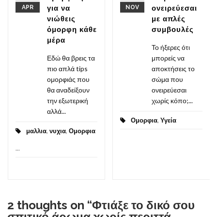
APR
για να
NOV
ονειρεύεσαι
νιώθεις
με απλές
όμορφη κάθε
συμβουλές
μέρα
Το ήξερες ότι
Εδώ θα βρεις τα
μπορείς να
πιο απλά tips
αποκτήσεις το
ομορφιάς που
σώμα που
θα αναδείξουν
ονειρεύεσαι
την εξωτερική
χωρίς κόπο;...
αλλά...
Ομορφια
,
Υγεία
μαλλια
,
νυχια
,
Ομορφια
...
2 thoughts on “
Φτιάξε το δικό σου
σπιτικό άρωμα χωρίς περιττά