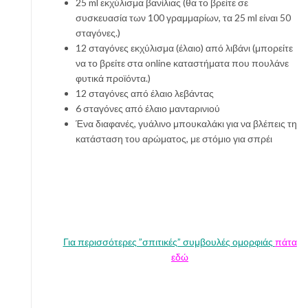
25 ml εκχύλισμα βανίλιας (θα το βρείτε σε
συσκευασία των 100 γραμμαρίων, τα 25 ml είναι 50
σταγόνες.)
12 σταγόνες εκχύλισμα (έλαιο) από λιβάνι (μπορείτε
να το βρείτε στα online καταστήματα που πουλάνε
φυτικά προϊόντα.)
12 σταγόνες από έλαιο λεβάντας
6 σταγόνες από έλαιο μανταρινιού
Ένα διαφανές, γυάλινο μπουκαλάκι για να βλέπεις τη
κατάσταση του αρώματος, με στόμιο για σπρέι
Για περισσότερες ”σπιτικές” συμβουλές ομορφιάς
πάτα
εδώ