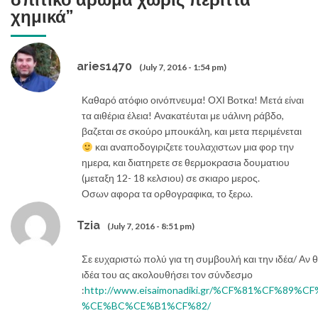
χημικά
”
aries1470
(July 7, 2016 - 1:54 pm)
Καθαρό ατόφιο οινόπνευμα! ΟΧΙ Βοτκα! Μετά είναι
τα αιθέρια έλεια! Ανακατέυται με υάλινη ράβδο,
βαζεται σε σκούρο μπουκάλη, και μετα περιμένεται
και αναποδογιριζετε τουλαχιστων μια φορ την
ημερα, και διατηρετε σε θερμοκρασιa δουματιου
(μεταξη 12- 18 κελσιου) σε σκιαρο μερος.
Οσων αφορα τα ορθογραφικα, το ξερω.
Tzia
(July 7, 2016 - 8:51 pm)
Σε ευχαριστώ πολύ για τη συμβουλή και την ιδέα/ Αν θ
ιδέα του ας ακολουθήσει τον σύνδεσμο
:
http://www.eisaimonadiki.gr/%CF%81%CF%8
%CE%BC%CE%B1%CF%82/