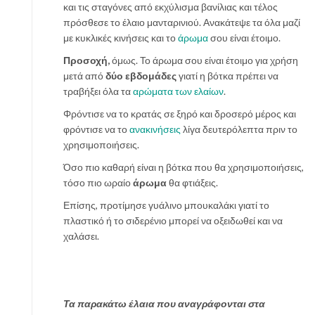
και τις σταγόνες από εκχύλισμα βανίλιας και τέλος
πρόσθεσε το έλαιο μανταρινιού. Ανακάτεψε τα όλα μαζί
με κυκλικές κινήσεις και το
άρωμα
σου είναι έτοιμο.
Προσοχή,
όμως. Το άρωμα σου είναι έτοιμο για χρήση
μετά από
δύο εβδομάδες
γιατί η βότκα πρέπει να
τραβήξει όλα τα
αρώματα των ελαίων
.
Φρόντισε να το κρατάς σε ξηρό και δροσερό μέρος και
φρόντισε να το
ανακινήσεις
λίγα δευτερόλεπτα πριν το
χρησιμοποιήσεις.
Όσο πιο καθαρή είναι η βότκα που θα χρησιμοποιήσεις,
τόσο πιο ωραίο
άρωμα
θα φτιάξεις.
Επίσης, προτίμησε γυάλινο μπουκαλάκι γιατί το
πλαστικό ή το σιδερένιο μπορεί να οξειδωθεί και να
χαλάσει.
Τα παρακάτω έλαια που αναγράφονται στα