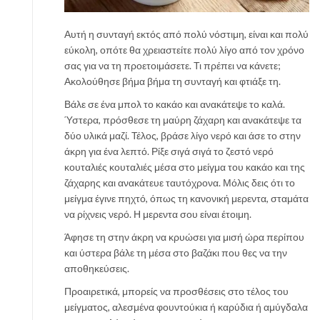
Αυτή η συνταγή εκτός από πολύ νόστιμη, είναι και πολύ
εύκολη, οπότε θα χρειαστείτε πολύ λίγο από τον χρόνο
σας για να τη προετοιμάσετε. Τι πρέπει να κάνετε;
Ακολούθησε βήμα βήμα τη συνταγή και φτιάξε τη.
Βάλε σε ένα μπολ το κακάο και ανακάτεψε το καλά.
Ύστερα, πρόσθεσε τη μαύρη ζάχαρη και ανακάτεψε τα
δύο υλικά μαζί. Τέλος, βράσε λίγο νερό και άσε το στην
άκρη για ένα λεπτό. Ρίξε σιγά σιγά το ζεστό νερό
κουταλιές κουταλιές μέσα στο μείγμα του κακάο και της
ζάχαρης και ανακάτευε ταυτόχρονα. Μόλις δεις ότι το
μείγμα έγινε πηχτό, όπως τη κανονική μερεντα, σταμάτα
να ρίχνεις νερό. Η μερεντα σου είναι έτοιμη.
Άφησε τη στην άκρη να κρυώσει για μισή ώρα περίπου
και ύστερα βάλε τη μέσα στο βαζάκι που θες να την
αποθηκεύσεις.
Προαιρετικά, μπορείς να προσθέσεις στο τέλος του
μείγματος, αλεσμένα φουντούκια ή καρύδια ή αμύγδαλα