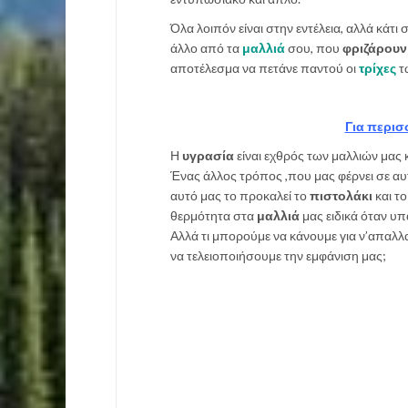
Όλα λοιπόν είναι στην εντέλεια, αλλά κάτι σ
άλλο από τα
μαλλιά
σου, που
φριζάρουν
αποτέλεσμα να πετάνε παντού οι
τρίχες
τ
Για περισ
Η
υγρασία
είναι εχθρός των μαλλιών μας 
Ένας άλλος τρόπος ,που μας φέρνει σε α
αυτό μας το προκαλεί το
πιστολάκι
και τ
θερμότητα στα
μαλλιά
μας ειδικά όταν υπ
Αλλά τι μπορούμε να κάνουμε για ν’απαλλ
να τελειοποιήσουμε την εμφάνιση μας;