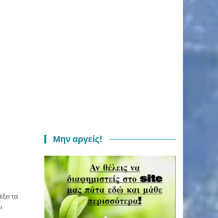
Μην αργείς!
έξει τα
ι