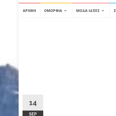
Skip
ΑΡΧΙΚΗ
ΟΜΟΡΦΙΑ
ΜΟΔΑ-ΙΔΈΕΣ
Σ
to
content
14
SEP