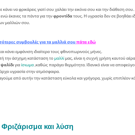
ε κάνει να φρικάρεις γιατί σου χαλάει την εικόνα σου και την διάθεση σου. 
ενώ έκανες τα πάντα για την
φροντίδα
τους. Η υγρασία δεν σε βοηθάει ιδ
ων μαλλιών σου.
σότερες συμβουλές για τα μαλλιά σου
πάτα εδώ
και κάνει εμφάνιση ιδιαίτερα τους φθινοπωρινούς μήνες.
υτή την άσχημη κατάσταση το
μαλλί
μας, είναι η συχνή χρήση καυτού αέρ
ο
ψαλίδι
για
ίσιωμα
,καθώς παράγει θερμότητα. Ιδανικό είναι να αποφεύγο
άρχει υγρασία στην ατμόσφαιρα.
αγούμε από αυτήν την κατάσταση εύκολα και γρήγορα, χωρίς επιπλέον κ
Φριζάρισμα και λύση