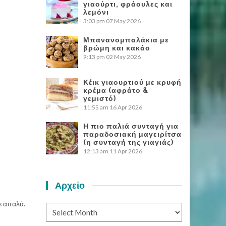
γιαούρτι, φράουλες και
λεμόνι
3:03 pm
07 May 2026
Μπανανομπαλάκια με
βρώμη και κακάο
9:13 pm
02 May 2026
Κέικ γιαουρτιού με κρυφή
κρέμα (αφράτο &
γεμιστό)
11:55 am
16 Apr 2026
Η πιο παλιά συνταγή για
παραδοσιακή μαγειρίτσα
(η συνταγή της γιαγιάς)
12:13 am
11 Apr 2026
Αρχείο
ε απαλά.
Αρχείο