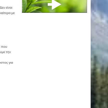
Δεν είναι
ιαίτερα με
α που
υμε την
όστος για