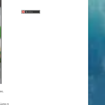
κι.
ώσει η