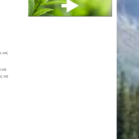
ι, ως
ι να
ς να