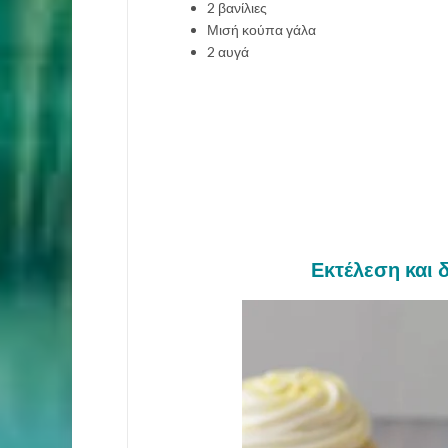
2 βανίλιες
Μισή κούπα γάλα
2 αυγά
Εκτέλεση και δ