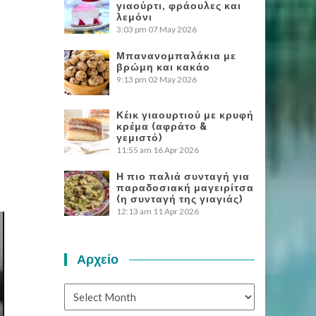
γιαούρτι, φράουλες και
λεμόνι
3:03 pm
07 May 2026
Μπανανομπαλάκια με
βρώμη και κακάο
9:13 pm
02 May 2026
Κέικ γιαουρτιού με κρυφή
κρέμα (αφράτο &
γεμιστό)
11:55 am
16 Apr 2026
Η πιο παλιά συνταγή για
παραδοσιακή μαγειρίτσα
(η συνταγή της γιαγιάς)
12:13 am
11 Apr 2026
Αρχείο
Αρχείο