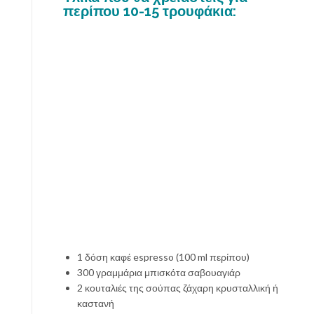
περίπου 10-15 τρουφάκια:
1 δόση καφέ espresso (100 ml περίπου)
300 γραμμάρια μπισκότα σαβουαγιάρ
2 κουταλιές της σούπας ζάχαρη κρυσταλλική ή
καστανή