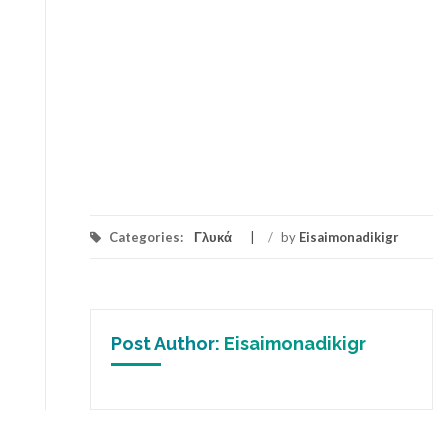
Categories:
Γλυκά
/
by
Eisaimonadikigr
Post Author:
Eisaimonadikigr