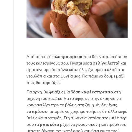
Από τα πιο εύκολα
τρουφάκια
που θα εντυπωσιάσουν
τους καλεσμένους σου. Γίνεται μέσα σε
λίγα λεπτά
και
είμαι σίγουρη ότι πάνω κάτω όλες έχουμε τα υλικά στα
ντουλάπια και στα ψυγεία μας. Για πάμε να δούμε μαζί
πως θα το φτιάξεις.
Για αρχή, θα φτιάξεις μία δόση
καφέ εσπρέσσο
στη
μηχανή του καφέ και θα το αφήσεις στην άκρη για να
κρυώσει λίγο πριν το βάλεις στη ζύμη. Αν δεν έχεις
εσπρέσσο
, μπορείς να χρησιμοποιήσεις ότι άλλο καφέ
θέλεις και προτιμάς. Στη συνέχεια, σπάσε στο μπλέντερ
σου τα
μπισκότα
μέχρι να γίνουν σκόνη και πρόσθεσε
μέσα τη ζάχαρη, τον καφέ αφού κρυώσει και το τυρί