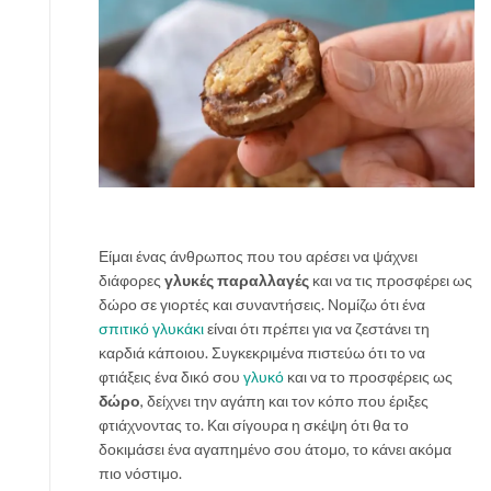
Είμαι ένας άνθρωπος που του αρέσει να ψάχνει
διάφορες
γλυκές παραλλαγές
και να τις προσφέρει ως
δώρο σε γιορτές και συναντήσεις. Νομίζω ότι ένα
σπιτικό γλυκάκι
είναι ότι πρέπει για να ζεστάνει τη
καρδιά κάποιου. Συγκεκριμένα πιστεύω ότι το να
φτιάξεις ένα δικό σου
γλυκό
και να το προσφέρεις ως
δώρο
, δείχνει την αγάπη και τον κόπο που έριξες
φτιάχνοντας το. Και σίγουρα η σκέψη ότι θα το
δοκιμάσει ένα αγαπημένο σου άτομο, το κάνει ακόμα
πιο νόστιμο.