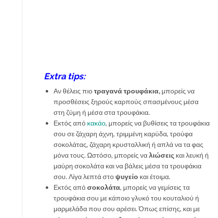
Extra tips:
Αν θέλεις πιο
τραγανά τρουφάκια,
μπορείς να
προσθέσεις ξηρούς καρπούς σπασμένους μέσα
στη ζύμη ή μέσα στα τρουφάκια.
Εκτός από
κακάο
, μπορείς να βυθίσεις τα τρουφάκια
σου σε ζάχαρη άχνη, τριμμένη καρύδα, τρούφα
σοκολάτας, ζάχαρη κρυσταλλική ή απλά να τα φας
μόνα τους. Ωστόσο, μπορείς να
λιώσεις
και λευκή ή
μαύρη σοκολάτα και να βάλεις μέσα τα τρουφάκια
σου. Λίγα λεπτά στο
ψυγείο
και έτοιμα.
Εκτός από
σοκολάτα
, μπορείς να γεμίσεις τα
τρουφάκια σου με κάποιο γλυκό του κουταλιού ή
μαρμελάδα που σου αρέσει. Όπως επίσης, και με