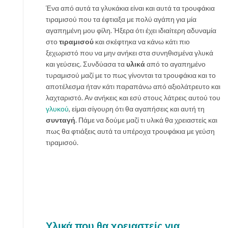
Ένα από αυτά τα γλυκάκια είναι και αυτά τα τρουφάκια
τιραμισού που τα έφτιαξα με πολύ αγάπη για μία
αγαπημένη μου φίλη. Ήξερα ότι έχει ιδιαίτερη αδυναμία
στο
τιραμισού
και σκέφτηκα να κάνω κάτι πιο
ξεχωριστό που να μην ανήκει στα συνηθισμένα γλυκά
και γεύσεις. Συνδύασα τα
υλικά
από το αγαπημένο
τυραμισού μαζί με το πως γίνονται τα τρουφάκια και το
αποτέλεσμα ήταν κάτι παραπάνω από αξιολάτρευτο και
λαχταριστό. Αν ανήκεις και εσύ στους λάτρεις αυτού του
γλυκού
, είμαι σίγουρη ότι θα αγαπήσεις και αυτή τη
συνταγή
. Πάμε να δούμε μαζί τι υλικά θα χρειαστείς και
πως θα φτιάξεις αυτά τα υπέροχα τρουφάκια με γεύση
τιραμισού.
Υλικά που θα χρειαστείς για