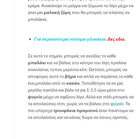
κρέμα. Ανακάτεψε το μείγμα και ζύμωσε το λίγο μέχρι να
γίνει μία
μαλακή ζύμη
που θα μπορείς να πλάσεις σε
μπαλάκια.
Για περισσότερα νόστιμα γλυκάκια,
δες εδώ.
Σε αυτό το σημείο, μπορείς να ανοίξεις το κάθε
μπαλάκι
και να βάλεις στο κέντρο του λίγη πραλίνα
σοκολάτας τύπου μερέντα κλπ. Ωστόσο, μπορείς να
αποφύγεις αυτό το
βήμα
και απλά να περάσεις το κάθε
ένα μπαλάκι από το
κακάο
. Τοποθέτησε τα σε μία
μεγάλη πιατέλα και βάλε τα για 1-1,5 ώρα μέσα στο
ψυγείο
μέχρι να σφίξουν λίγο. Αλλά και πάλι μπορείς να
τα απολαύσεις έτσι, χωρίς να τα βάλεις στο
ψυγείο
. Τα
πιο υπέροχα
τρουφάκια τιραμισού
είναι πανέτοιμα να
τα απολαύσεις και να κάνεις δώρο σε όσους αγαπάς.