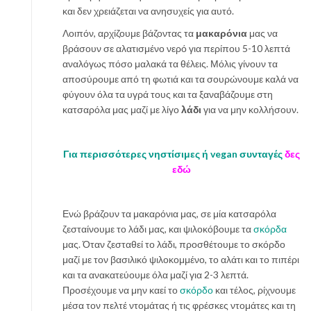
και δεν χρειάζεται να ανησυχείς για αυτό.
Λοιπόν, αρχίζουμε βάζοντας τα
μακαρόνια
μας να
βράσουν σε αλατισμένο νερό για περίπου 5-10 λεπτά
αναλόγως πόσο μαλακά τα θέλεις. Μόλις γίνουν τα
αποσύρουμε από τη φωτιά και τα σουρώνουμε καλά να
φύγουν όλα τα υγρά τους και τα ξαναβάζουμε στη
κατσαρόλα μας μαζί με λίγο
λάδι
για να μην κολλήσουν.
Για περισσότερες νηστίσιμες ή vegan συνταγές
δες
εδώ
Ενώ βράζουν τα μακαρόνια μας, σε μία κατσαρόλα
ζεσταίνουμε το λάδι μας, και ψιλοκόβουμε τα
σκόρδα
μας. Όταν ζεσταθεί το λάδι, προσθέτουμε το σκόρδο
μαζί με τον βασιλικό ψιλοκομμένο, το αλάτι και το πιπέρι
και τα ανακατεύουμε όλα μαζί για 2-3 λεπτά.
Προσέχουμε να μην καεί το
σκόρδο
και τέλος, ρίχνουμε
μέσα τον πελτέ ντομάτας ή τις φρέσκες ντομάτες και τη