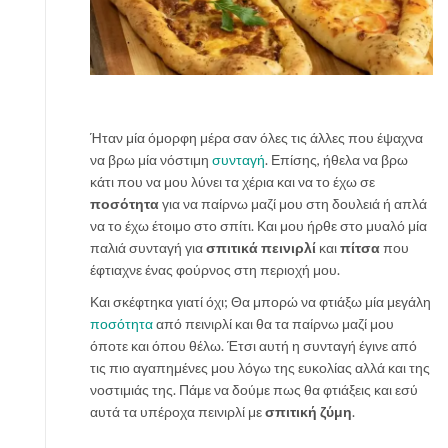
Ήταν μία όμορφη μέρα σαν όλες τις άλλες που έψαχνα
να βρω μία νόστιμη
συνταγή
. Επίσης, ήθελα να βρω
κάτι που να μου λύνει τα χέρια και να το έχω σε
ποσότητα
για να παίρνω μαζί μου στη δουλειά ή απλά
να το έχω έτοιμο στο σπίτι. Και μου ήρθε στο μυαλό μία
παλιά συνταγή για
σπιτικά πεινιρλί
και
πίτσα
που
έφτιαχνε ένας φούρνος στη περιοχή μου.
Και σκέφτηκα γιατί όχι; Θα μπορώ να φτιάξω μία μεγάλη
ποσότητα
από πεινιρλί και θα τα παίρνω μαζί μου
όποτε και όπου θέλω. Έτσι αυτή η συνταγή έγινε από
τις πιο αγαπημένες μου λόγω της ευκολίας αλλά και της
νοστιμιάς της. Πάμε να δούμε πως θα φτιάξεις και εσύ
αυτά τα υπέροχα πεινιρλί με
σπιτική ζύμη
.