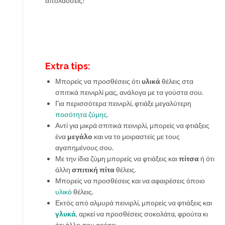
απολαύσεις!
Extra tips:
Μπορείς να προσθέσεις ότι
υλικά
θέλεις στα
σπιτικά πεινιρλί μας, ανάλογα με τα γούστα σου.
Για περισσότερα πεινιρλί, φτιάξε μεγαλύτερη
ποσότητα ζύμης
.
Αντί για μικρά σπιτικά πεινιρλί, μπορείς να φτιάξεις
ένα
μεγάλο
και να το μοιραστείς με τους
αγαπημένους σου.
Με την ίδια ζύμη μπορείς να φτιάξεις και
πίτσα
ή ότι
άλλη
σπιτική πίτα
θέλεις.
Μπορείς να προσθέσεις και να αφαιρέσεις όποιο
υλικό
θέλεις.
Εκτός από αλμυρά πεινιρλί, μπορείς να φτιάξεις και
γλυκά
, αρκεί να προσθέσεις σοκολάτα, φρούτα κι
ότι άλλο σου αρέσει.