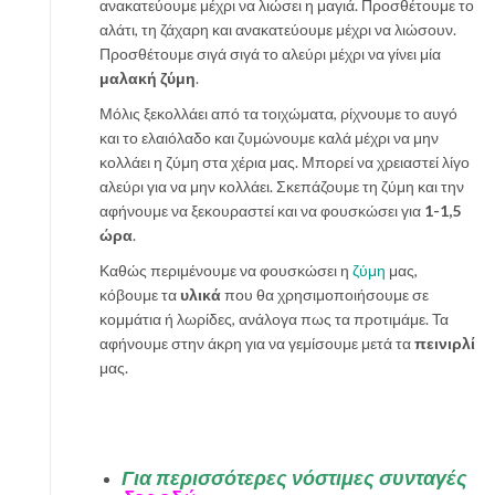
ανακατεύουμε μέχρι να λιώσει η μαγιά. Προσθέτουμε το
αλάτι, τη ζάχαρη και ανακατεύουμε μέχρι να λιώσουν.
Προσθέτουμε σιγά σιγά το αλεύρι μέχρι να γίνει μία
μαλακή ζύμη
.
Μόλις ξεκολλάει από τα τοιχώματα, ρίχνουμε το αυγό
και το ελαιόλαδο και ζυμώνουμε καλά μέχρι να μην
κολλάει η ζύμη στα χέρια μας. Μπορεί να χρειαστεί λίγο
αλεύρι για να μην κολλάει. Σκεπάζουμε τη ζύμη και την
αφήνουμε να ξεκουραστεί και να φουσκώσει για
1-1,5
ώρα
.
Καθώς περιμένουμε να φουσκώσει η
ζύμη
μας,
κόβουμε τα
υλικά
που θα χρησιμοποιήσουμε σε
κομμάτια ή λωρίδες, ανάλογα πως τα προτιμάμε. Τα
αφήνουμε στην άκρη για να γεμίσουμε μετά τα
πεινιρλί
μας.
Για περισσότερες νόστιμες συνταγές