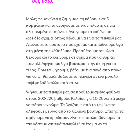
δες εδώ.
Μόλις φουσκώσει η ζύμη μας, τη κόβουμε σε 5
κομμάτια
και τα ανοίγουμε με έναν πλάστη σε μία
αλευρωμένη επιφάνεια. Ανοίγουμε το καθένα σε
ωοειδές σχήμα, όπως θέλουμε να είναι τα πεινιρλί μας.
Λιώνουμε το βούτυρο που έχουμε και απλώνουμε λίγο
στη
μέση
της κάθε ζύμης. Προσθέτουμε ότι υλικά
θέλουμε και το κλείνουμε σε σχήμα που να θυμίζει
πεινιρλί. Αφήνουμε λίγο
βούτυρο
στην άκρη για το
τέλος. Πριν τα ψήσουμε, βάζουμε ένα αυγό από πάνω
για να ψηθεί μαζί. Βάζουμε τα πεινιρλί σε ένα μεγάλο
ταψί με λαδόκολλα από κάτω.
Ψήνουμε τα πεινιρλί μας σε προθερμασμένο φούρνο
στους 200-220 βαθμούς Κελσίου για 10-20 λεπτά μέχρι
να πάρουν χρώμα. Τα βγάζουμε από το ταψί και τα
αλείφουμε με λίγο από το λιωμένο βούτυρο. Επίσης, τα
αφήνουμε να κρυώσουν λίγο και απολαμβάνουμε. Τα
πιο νόστιμα σπιτικά πεινιρλί είναι έτοιμα να τα