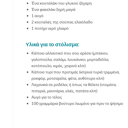
Ένα κουταλάκι του γλυκού ζάχαρη
Ένα φακελάκι ξηρή μαγιά
1 αυγό
2 κουταλιές της σούπας ελαιόλαδο
1 ποτήρι νερό χλιαρό
Υλικά για το στόλισμα:
Κάποιο αλλαντικό που σου αρέσει (μπέικον,
γαλοπούλα, σαλάμι, λουκάνικο, μορταδέλλα,
κοτόπουλο, κιμάς, χοιρινό κλπ)
Κάποιο τυρί που προτιμάς (κίτρινα τυριά τριμμένα,
ροκφόρ, μοτσαρέλα, φέτα, ανθότυρο κλπ)
Λαχανικά σε ροδέλες ή όπως τα θέλετε (ντομάτα,
πιπεριά, μανιτάρια, ελιές, πατάτα κλπ)
Αυγό για το τέλος
100 γραμμάρια βούτυρο λιωμένο για πριν το ψήσιμο