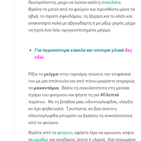
δευτερόλεπτα, μέχρι να λιώσει καλά η
σοκολάτα
.
Βγάλτε το μπολ από το φούρνο και προσθέστε μέσα τα
αβγά, το σιρόπι σφενδάμου, τη ζάχαρη και το αλάτι και
ανακατέψτε καλά με αβγογδάρτη ή με μίξερ χειρός μέχρι
να έχετε ένα λείο, ομογενοποιημένο μείγμα.
Για περισσότερα εύκολα και νόστιμα γλυκά
δες
εδώ.
Ρίξτε το
μείγμα
στην ταρτιέρα, ισιώστε την επιφάνειά
του με μια σπάτουλα και από πάνω μοιράστε ισομερώς
τα
μακαντάμια
. Βάλτε τη σοκολατόπιτα στη μεσαία
σχάρα του φούρνου και ψήστε τη για
40 λεπτά
περίπου. Με τη βοήθεια μιας οδοντογλυφίδας, ελέγξτε
αν έχει ψηθεί καλά. Τρυπήστε, αν βγει άνετα η
οδοντογλυφίδα μπορείτε να βγάλετε τη σοκολατόπιτα
από το φούρνο.
Βγάλτε από το
φούρνο
, αφήστε λίγο να κρυώσει, κόψτε
σε
μερίδες
και σερβίρετε, ζεστή ή χλιαρή. Και παγωμένη