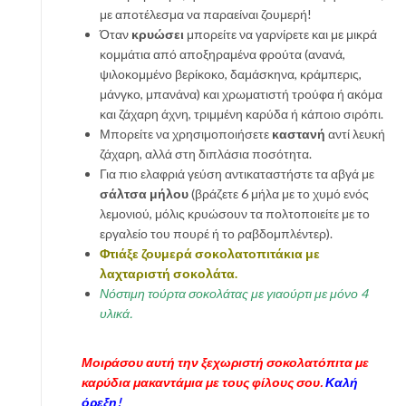
με αποτέλεσμα να παραείναι ζουμερή!
Όταν
κρυώσει
μπορείτε να γαρνίρετε και με μικρά
κομμάτια από αποξηραμένα φρούτα (ανανά,
ψιλοκομμένο βερίκοκο, δαμάσκηνα, κράμπερις,
μάνγκο, μπανάνα) και χρωματιστή τρούφα ή ακόμα
και ζάχαρη άχνη, τριμμένη καρύδα ή κάποιο σιρόπι.
Μπορείτε να χρησιμοποιήσετε
καστανή
αντί λευκή
ζάχαρη, αλλά στη διπλάσια ποσότητα.
Για πιο ελαφριά γεύση αντικαταστήστε τα αβγά με
σάλτσα μήλου
(βράζετε 6 μήλα με το χυμό ενός
λεμονιού, μόλις κρυώσουν τα πολτοποιείτε με το
εργαλείο του πουρέ ή το ραβδομπλέντερ).
Φτιάξε ζουμερά σοκολατοπιτάκια με
λαχταριστή σοκολάτα.
Νόστιμη τούρτα σοκολάτας με γιαούρτι με μόνο 4
υλικά.
Μοιράσου αυτή την ξεχωριστή σοκολατόπιτα με
καρύδια μακαντάμια με τους φίλους σου.
Καλή
όρεξη!