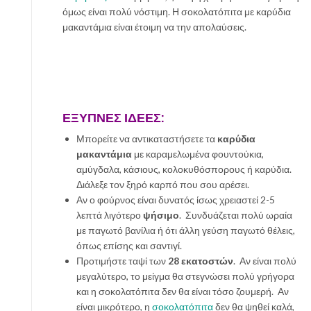
όμως είναι πολύ νόστιμη. Η σοκολατόπιτα με καρύδια
μακαντάμια είναι έτοιμη να την απολαύσεις.
ΕΞΥΠΝΕΣ ΙΔΕΕΣ:
Μπορείτε να αντικαταστήσετε τα
καρύδια
μακαντάμια
με καραμελωμένα φουντούκια,
αμύγδαλα, κάσιους, κολοκυθόσπορους ή καρύδια.
Διάλεξε τον ξηρό καρπό που σου αρέσει.
Αν ο φούρνος είναι δυνατός ίσως χρειαστεί 2-5
λεπτά λιγότερο
ψήσιμο
. Συνδυάζεται πολύ ωραία
με παγωτό βανίλια ή ότι άλλη γεύση παγωτό θέλεις,
όπως επίσης και σαντιγί.
Προτιμήστε ταψί των
28 εκατοστών
. Αν είναι πολύ
μεγαλύτερο, το μείγμα θα στεγνώσει πολύ γρήγορα
και η σοκολατόπιτα δεν θα είναι τόσο ζουμερή. Αν
είναι μικρότερο, η
σοκολατόπιτα
δεν θα ψηθεί καλά,