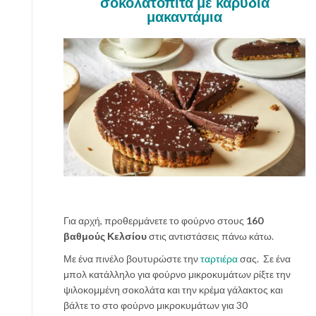
σοκολατόπιτα με καρύδια
μακαντάμια
Για αρχή, προθερμάνετε το φούρνο στους
160
βαθμούς Κελσίου
στις αντιστάσεις πάνω κάτω.
Με ένα πινέλο βουτυρώστε την
ταρτιέρα
σας. Σε ένα
μπολ κατάλληλο για φούρνο μικροκυμάτων ρίξτε την
ψιλοκομμένη σοκολάτα και την κρέμα γάλακτος και
βάλτε το στο φούρνο μικροκυμάτων για 30