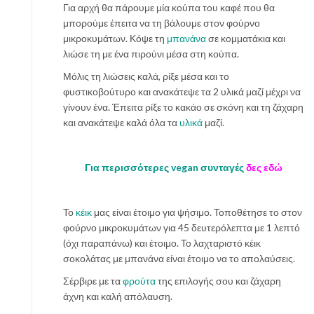
Για αρχή θα πάρουμε μία κούπα του καφέ που θα
μπορούμε έπειτα να τη βάλουμε στον φούρνο
μικροκυμάτων. Κόψε τη
μπανάνα
σε κομματάκια και
λιώσε τη με ένα πιρούνι μέσα στη κούπα.
Μόλις τη λιώσεις καλά, ρίξε μέσα και το
φυστικοβούτυρο και ανακάτεψε τα 2 υλικά μαζί μέχρι να
γίνουν ένα. Έπειτα ρίξε το κακάο σε σκόνη και τη ζάχαρη
και ανακάτεψε καλά όλα τα
υλικά
μαζί.
Για περισσότερες vegan συνταγές
δες εδώ
Το
κέικ
μας είναι έτοιμο για ψήσιμο. Τοποθέτησε το στον
φούρνο μικροκυμάτων για 45 δευτερόλεπτα με 1 λεπτό
(όχι παραπάνω) και έτοιμο. Το λαχταριστό κέικ
σοκολάτας με μπανάνα είναι έτοιμο να το απολαύσεις.
Σέρβιρε με τα
φρούτα
της επιλογής σου και ζάχαρη
άχνη και καλή απόλαυση.