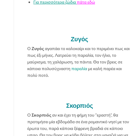
Για περισσότερα ζώδια
πάτα εδώ
Ζυγός
Ο
Ζυγός
αγαπάει το καλοκαίρι και το περιμένει πως και
πως έξι μήνες. Λατρεύει τη παραλία, τον ήλιο, το
μαύρισμα, τη χαλάρωση, τα πάντα. Θα τον βρεις σε
κάποια πολυσύχναστη
παραλία
με καλή παρέα και
πολύ ποτό.
Σκορπιός
Ο
Σκορπιός
αν και έχει τη φήμη του ”εραστή”, θα
προτιμήσει μία εβδομάδα σε ένα ρομαντικό νησί με τον
έρωτα του, παρά κάποια ξέφρενη βραδιά σε κάποιο
μπαρ. Θα τον βρεις να κόβει βόλτες στα μαγαζιά για να