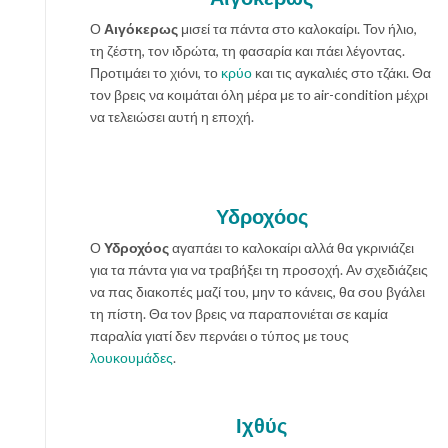
Ο
Αιγόκερως
μισεί τα πάντα στο καλοκαίρι. Τον ήλιο,
τη ζέστη, τον ιδρώτα, τη φασαρία και πάει λέγοντας.
Προτιμάει το χιόνι, το
κρύο
και τις αγκαλιές στο τζάκι. Θα
τον βρεις να κοιμάται όλη μέρα με το air-condition μέχρι
να τελειώσει αυτή η εποχή.
Υδροχόος
Ο
Υδροχόος
αγαπάει το καλοκαίρι αλλά θα γκρινιάζει
για τα πάντα για να τραβήξει τη προσοχή. Αν σχεδιάζεις
να πας διακοπές μαζί του, μην το κάνεις, θα σου βγάλει
τη πίστη. Θα τον βρεις να παραπονιέται σε καμία
παραλία γιατί δεν περνάει ο τύπος με τους
λουκουμάδες
.
Ιχθύς