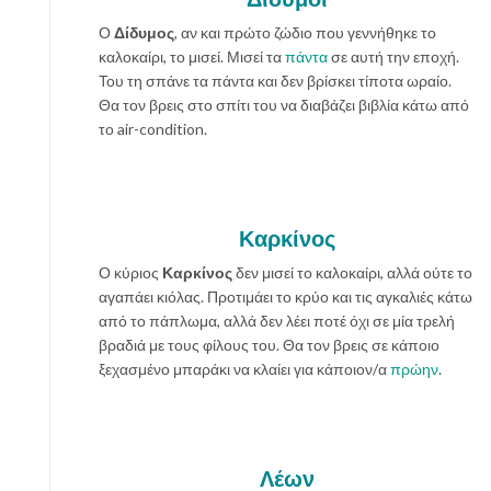
Ο
Δίδυμος
, αν και πρώτο ζώδιο που γεννήθηκε το
καλοκαίρι, το μισεί. Μισεί τα
πάντα
σε αυτή την εποχή.
Του τη σπάνε τα πάντα και δεν βρίσκει τίποτα ωραίο.
Θα τον βρεις στο σπίτι του να διαβάζει βιβλία κάτω από
το air-condition.
Καρκίνος
Ο κύριος
Καρκίνος
δεν μισεί το καλοκαίρι, αλλά ούτε το
αγαπάει κιόλας. Προτιμάει το κρύο και τις αγκαλιές κάτω
από το πάπλωμα, αλλά δεν λέει ποτέ όχι σε μία τρελή
βραδιά με τους φίλους του. Θα τον βρεις σε κάποιο
ξεχασμένο μπαράκι να κλαίει για κάποιον/α
πρώην
.
Λέων