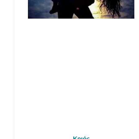
Κριός