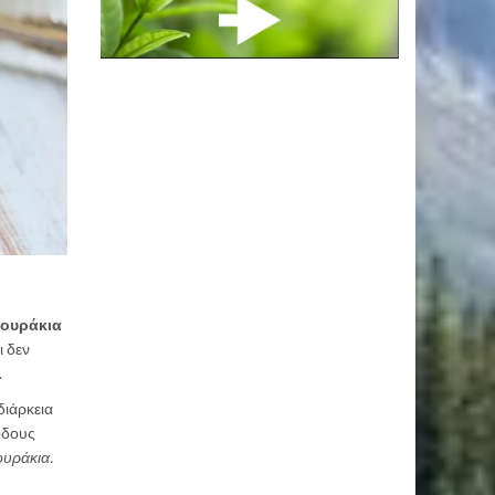
λουράκια
ι δεν
.
διάρκεια
ιόδους
ουράκια.