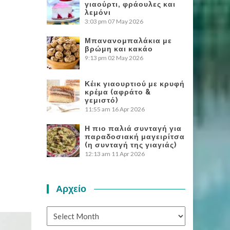
γιαούρτι, φράουλες και
λεμόνι
3:03 pm
07 May 2026
Μπανανομπαλάκια με
βρώμη και κακάο
9:13 pm
02 May 2026
Κέικ γιαουρτιού με κρυφή
κρέμα (αφράτο &
γεμιστό)
11:55 am
16 Apr 2026
Η πιο παλιά συνταγή για
παραδοσιακή μαγειρίτσα
(η συνταγή της γιαγιάς)
12:13 am
11 Apr 2026
Αρχείο
Αρχείο