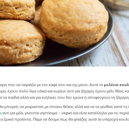
ρη που να ταιριάζει με τον καφέ σου και όχι μόνο; Αυτά τα
μελένια κου
ιμα, έχουν πολύ λίγα υλικά και κυρίως αντί για ζάχαρη, έχουν μέλι. Μιας κα
για τα παιδιά αλλά και για ενήλικες που δεν τρώνε ή αποφεύγουν τη ζάχαρη
α μπορείς να μοιραστείς με όποιον θέλεις αλλά και να τα γευθείς κατά τη 
η
αντί για μέλι, γίνονται νηστίσιμα – vegan και είναι κατάλληλα για τις περ
τα ζωικά προϊόντα.
Πάμε να δούμε πως θα φτιάξεις αυτά τα υπέροχα κουλ