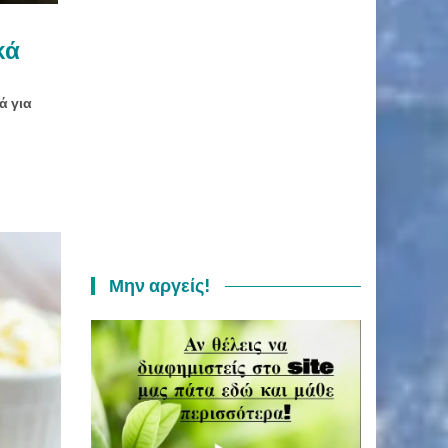
κά
ά για
Μην αργείς!