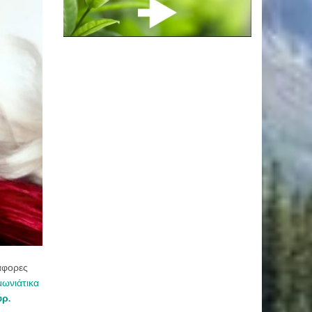
ιάφορες
μωνιάτικα
ύρ.